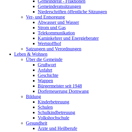
Gemeinderat - Fraktionen
Gemeinderatssitzungen
Niederschriften öffentliche Sitzungen
Ver- und Entsorgung
Abwasser und Wasser
Strom und Gas
Telekommunikation
Kaminkehrer und Energieberater
Wertstoffhof
Satzungen und Verordnungen
Leben & Wohnen
Über die Gemeinde
Grußwort
Anfahrt
Geschichte
Wappen
Bürgermeister seit 1948
Dorferneuerung Dornwang
Bildung
Kinderbetreuung
Schulen
Schulkindbetreuung
Volkshochschule
Gesundheit
Ärzte und Heilberufe