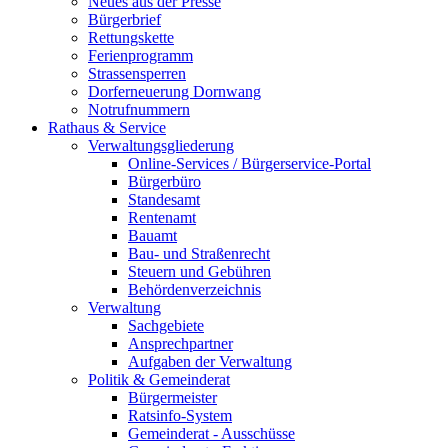
Neues aus der Presse
Bürgerbrief
Rettungskette
Ferienprogramm
Strassensperren
Dorferneuerung Dornwang
Notrufnummern
Rathaus & Service
Verwaltungsgliederung
Online-Services / Bürgerservice-Portal
Bürgerbüro
Standesamt
Rentenamt
Bauamt
Bau- und Straßenrecht
Steuern und Gebühren
Behördenverzeichnis
Verwaltung
Sachgebiete
Ansprechpartner
Aufgaben der Verwaltung
Politik & Gemeinderat
Bürgermeister
Ratsinfo-System
Gemeinderat - Ausschüsse