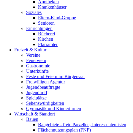
Apotheken
Krankenhäuser
Soziales
Eltern-Kind-Gruppe
Senioren
Einrichtungen
Bücherei
Kirchen
Pfarrämter
Freizeit & Kultur
Vereine
Feuerwehr
Gastronomie
Unterkünfte
Feste und Feiern im Bürgersaal
Freiwilligen Agentur
Jugendbeauftragte
Jugendtreff
Spielplätze
Sehenswürdigkeiten
Gymnastik und Kinderturnen
Wirtschaft & Standort
Bauen
Baugebiete - freie Parzellen, Interessentenlisten
Flächennutzungsplan (FNP)