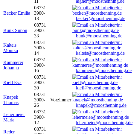
11
aigner@moosthenning.de
08731
Becker Emilia
3900-
13
becker@moosthenning.de
08731
Bunk Simon
3900-
33
bunk@moosthenning.de
08731
Kalteis
3900-
Monika
14
kalteis@moosthenning.de
08731
Kammerer
3900-
Johanna
16
kammerer@moosthenning.de
08731
Kiefl Eva
3900-
30
kiefl@moosthenning.de
08731
Knapek
3900-
Vorzimmer
Thomas
26
knapek@moosthenning.de
08731
Lehermeier
3900-
Maria
12
lehermeier@moosthenning.de
08731
Reder