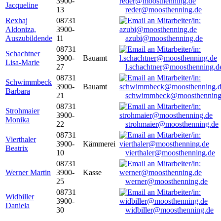
3900-
Jacqueline
13
reder@moosthenning.de
Rexhaj
08731
Aldoniza,
3900-
Auszubildende
11
azubi@moosthenning.de
08731
Schachtner
3900-
Bauamt
Lisa-Marie
27
l.schachtner@moosthenning.d
08731
Schwimmbeck
3900-
Bauamt
Barbara
21
schwimmbeck@moosthenning
08731
Strohmaier
3900-
Monika
22
strohmaier@moosthenning.de
08731
Vierthaler
3900-
Kämmerei
Beatrix
10
vierthaler@moosthenning.de
08731
Werner Martin
3900-
Kasse
25
werner@moosthenning.de
08731
Widbiller
3900-
Daniela
30
widbiller@moosthenning.de