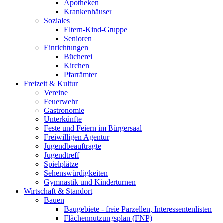
Apotheken
Krankenhäuser
Soziales
Eltern-Kind-Gruppe
Senioren
Einrichtungen
Bücherei
Kirchen
Pfarrämter
Freizeit & Kultur
Vereine
Feuerwehr
Gastronomie
Unterkünfte
Feste und Feiern im Bürgersaal
Freiwilligen Agentur
Jugendbeauftragte
Jugendtreff
Spielplätze
Sehenswürdigkeiten
Gymnastik und Kinderturnen
Wirtschaft & Standort
Bauen
Baugebiete - freie Parzellen, Interessentenlisten
Flächennutzungsplan (FNP)