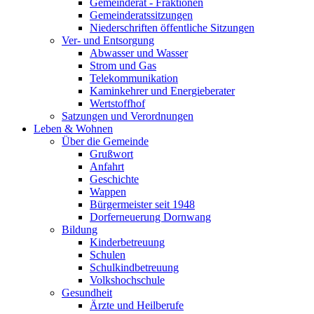
Gemeinderat - Fraktionen
Gemeinderatssitzungen
Niederschriften öffentliche Sitzungen
Ver- und Entsorgung
Abwasser und Wasser
Strom und Gas
Telekommunikation
Kaminkehrer und Energieberater
Wertstoffhof
Satzungen und Verordnungen
Leben & Wohnen
Über die Gemeinde
Grußwort
Anfahrt
Geschichte
Wappen
Bürgermeister seit 1948
Dorferneuerung Dornwang
Bildung
Kinderbetreuung
Schulen
Schulkindbetreuung
Volkshochschule
Gesundheit
Ärzte und Heilberufe