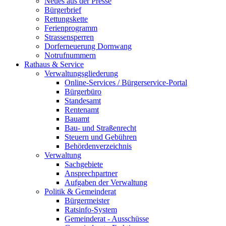
Neues aus der Presse
Bürgerbrief
Rettungskette
Ferienprogramm
Strassensperren
Dorferneuerung Dornwang
Notrufnummern
Rathaus & Service
Verwaltungsgliederung
Online-Services / Bürgerservice-Portal
Bürgerbüro
Standesamt
Rentenamt
Bauamt
Bau- und Straßenrecht
Steuern und Gebühren
Behördenverzeichnis
Verwaltung
Sachgebiete
Ansprechpartner
Aufgaben der Verwaltung
Politik & Gemeinderat
Bürgermeister
Ratsinfo-System
Gemeinderat - Ausschüsse