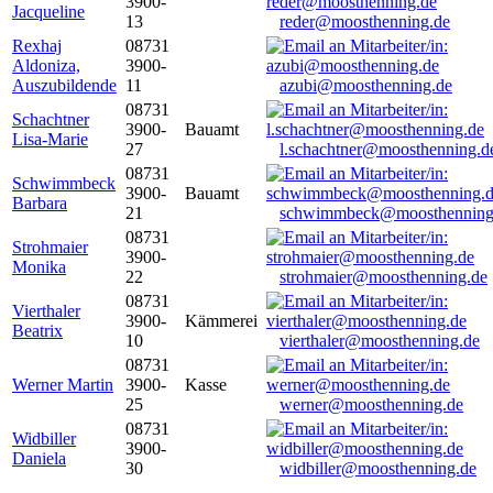
3900-
Jacqueline
13
reder@moosthenning.de
Rexhaj
08731
Aldoniza,
3900-
Auszubildende
11
azubi@moosthenning.de
08731
Schachtner
3900-
Bauamt
Lisa-Marie
27
l.schachtner@moosthenning.d
08731
Schwimmbeck
3900-
Bauamt
Barbara
21
schwimmbeck@moosthenning
08731
Strohmaier
3900-
Monika
22
strohmaier@moosthenning.de
08731
Vierthaler
3900-
Kämmerei
Beatrix
10
vierthaler@moosthenning.de
08731
Werner Martin
3900-
Kasse
25
werner@moosthenning.de
08731
Widbiller
3900-
Daniela
30
widbiller@moosthenning.de