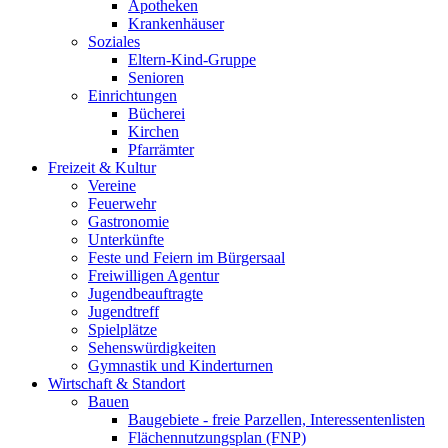
Apotheken
Krankenhäuser
Soziales
Eltern-Kind-Gruppe
Senioren
Einrichtungen
Bücherei
Kirchen
Pfarrämter
Freizeit & Kultur
Vereine
Feuerwehr
Gastronomie
Unterkünfte
Feste und Feiern im Bürgersaal
Freiwilligen Agentur
Jugendbeauftragte
Jugendtreff
Spielplätze
Sehenswürdigkeiten
Gymnastik und Kinderturnen
Wirtschaft & Standort
Bauen
Baugebiete - freie Parzellen, Interessentenlisten
Flächennutzungsplan (FNP)