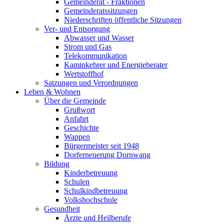
Gemeinderat - Fraktionen
Gemeinderatssitzungen
Niederschriften öffentliche Sitzungen
Ver- und Entsorgung
Abwasser und Wasser
Strom und Gas
Telekommunikation
Kaminkehrer und Energieberater
Wertstoffhof
Satzungen und Verordnungen
Leben & Wohnen
Über die Gemeinde
Grußwort
Anfahrt
Geschichte
Wappen
Bürgermeister seit 1948
Dorferneuerung Dornwang
Bildung
Kinderbetreuung
Schulen
Schulkindbetreuung
Volkshochschule
Gesundheit
Ärzte und Heilberufe