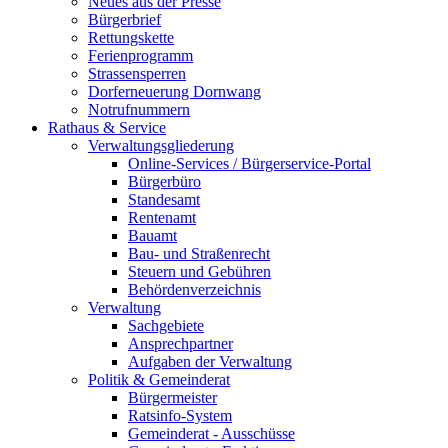
Neues aus der Presse
Bürgerbrief
Rettungskette
Ferienprogramm
Strassensperren
Dorferneuerung Dornwang
Notrufnummern
Rathaus & Service
Verwaltungsgliederung
Online-Services / Bürgerservice-Portal
Bürgerbüro
Standesamt
Rentenamt
Bauamt
Bau- und Straßenrecht
Steuern und Gebühren
Behördenverzeichnis
Verwaltung
Sachgebiete
Ansprechpartner
Aufgaben der Verwaltung
Politik & Gemeinderat
Bürgermeister
Ratsinfo-System
Gemeinderat - Ausschüsse