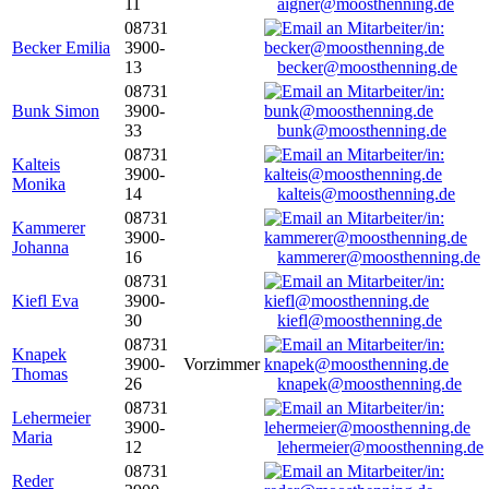
11
aigner@moosthenning.de
08731
Becker Emilia
3900-
13
becker@moosthenning.de
08731
Bunk Simon
3900-
33
bunk@moosthenning.de
08731
Kalteis
3900-
Monika
14
kalteis@moosthenning.de
08731
Kammerer
3900-
Johanna
16
kammerer@moosthenning.de
08731
Kiefl Eva
3900-
30
kiefl@moosthenning.de
08731
Knapek
3900-
Vorzimmer
Thomas
26
knapek@moosthenning.de
08731
Lehermeier
3900-
Maria
12
lehermeier@moosthenning.de
08731
Reder