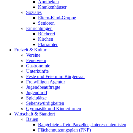
Apotheken
Krankenhäuser
Soziales
Eltern-Kind-Gruppe
Senioren
Einrichtungen
Bücherei
Kirchen
Pfarrämter
Freizeit & Kultur
Vereine
Feuerwehr
Gastronomie
Unterkünfte
Feste und Feiern im Bürgersaal
Freiwilligen Agentur
Jugendbeauftragte
Jugendtreff
Spielplätze
Sehenswürdigkeiten
Gymnastik und Kinderturnen
Wirtschaft & Standort
Bauen
Baugebiete - freie Parzellen, Interessentenlisten
Flächennutzungsplan (FNP)