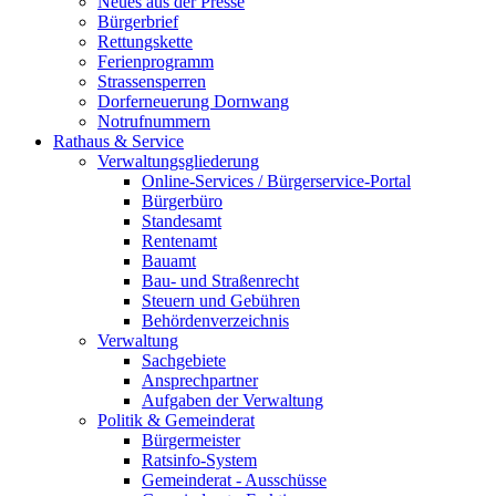
Neues aus der Presse
Bürgerbrief
Rettungskette
Ferienprogramm
Strassensperren
Dorferneuerung Dornwang
Notrufnummern
Rathaus & Service
Verwaltungsgliederung
Online-Services / Bürgerservice-Portal
Bürgerbüro
Standesamt
Rentenamt
Bauamt
Bau- und Straßenrecht
Steuern und Gebühren
Behördenverzeichnis
Verwaltung
Sachgebiete
Ansprechpartner
Aufgaben der Verwaltung
Politik & Gemeinderat
Bürgermeister
Ratsinfo-System
Gemeinderat - Ausschüsse