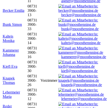
11
aigner@moosthenning.de
08731
Becker Emilia
3900-
13
becker@moosthenning.de
08731
Bunk Simon
3900-
33
bunk@moosthenning.de
08731
Kalteis
3900-
Monika
14
kalteis@moosthenning.de
08731
Kammerer
3900-
Johanna
16
kammerer@moosthenning.de
08731
Kiefl Eva
3900-
30
kiefl@moosthenning.de
08731
Knapek
3900-
Vorzimmer
Thomas
26
knapek@moosthenning.de
08731
Lehermeier
3900-
Maria
12
lehermeier@moosthenning.de
08731
Reder