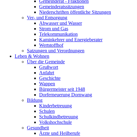
Gemeinderat - Fraktionen
Gemeinderatssitzungen
Niederschriften öffentliche Sitzungen
Ver- und Entsorgung
Abwasser und Wasser
Strom und Gas
Telekommunikation
Kaminkehrer und Energieberater
Wertstoffhof
Satzungen und Verordnungen
Leben & Wohnen
Über die Gemeinde
Grußwort
Anfahrt
Geschichte
Wappen
Bürgermeister seit 1948
Dorferneuerung Dornwang
Bildung
Kinderbetreuung
Schulen
Schulkindbetreuung
Volkshochschule
Gesundheit
Ärzte und Heilberufe