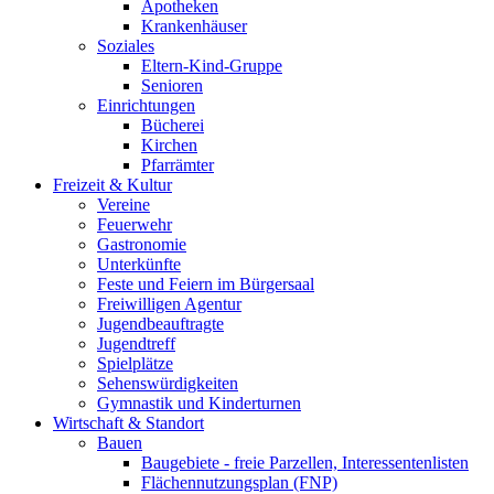
Apotheken
Krankenhäuser
Soziales
Eltern-Kind-Gruppe
Senioren
Einrichtungen
Bücherei
Kirchen
Pfarrämter
Freizeit & Kultur
Vereine
Feuerwehr
Gastronomie
Unterkünfte
Feste und Feiern im Bürgersaal
Freiwilligen Agentur
Jugendbeauftragte
Jugendtreff
Spielplätze
Sehenswürdigkeiten
Gymnastik und Kinderturnen
Wirtschaft & Standort
Bauen
Baugebiete - freie Parzellen, Interessentenlisten
Flächennutzungsplan (FNP)