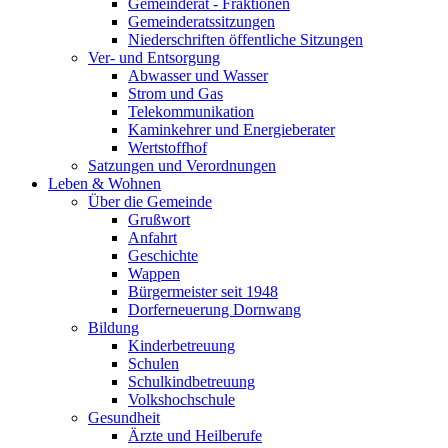
Gemeinderat - Fraktionen
Gemeinderatssitzungen
Niederschriften öffentliche Sitzungen
Ver- und Entsorgung
Abwasser und Wasser
Strom und Gas
Telekommunikation
Kaminkehrer und Energieberater
Wertstoffhof
Satzungen und Verordnungen
Leben & Wohnen
Über die Gemeinde
Grußwort
Anfahrt
Geschichte
Wappen
Bürgermeister seit 1948
Dorferneuerung Dornwang
Bildung
Kinderbetreuung
Schulen
Schulkindbetreuung
Volkshochschule
Gesundheit
Ärzte und Heilberufe