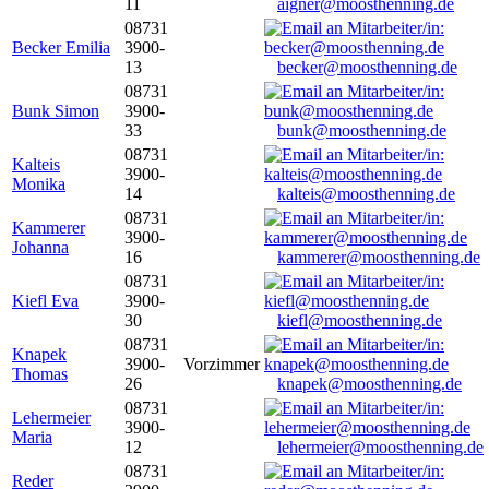
11
aigner@moosthenning.de
08731
Becker Emilia
3900-
13
becker@moosthenning.de
08731
Bunk Simon
3900-
33
bunk@moosthenning.de
08731
Kalteis
3900-
Monika
14
kalteis@moosthenning.de
08731
Kammerer
3900-
Johanna
16
kammerer@moosthenning.de
08731
Kiefl Eva
3900-
30
kiefl@moosthenning.de
08731
Knapek
3900-
Vorzimmer
Thomas
26
knapek@moosthenning.de
08731
Lehermeier
3900-
Maria
12
lehermeier@moosthenning.de
08731
Reder