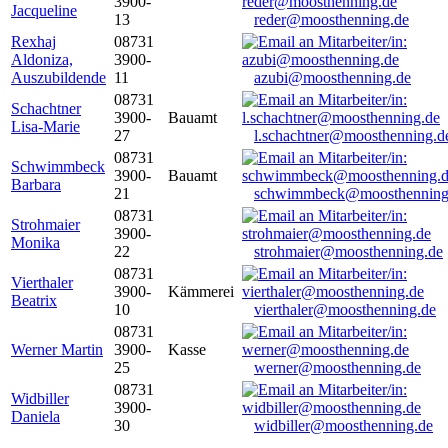
3900-
Jacqueline
13
reder@moosthenning.de
Rexhaj
08731
Aldoniza,
3900-
Auszubildende
11
azubi@moosthenning.de
08731
Schachtner
3900-
Bauamt
Lisa-Marie
27
l.schachtner@moosthenning.d
08731
Schwimmbeck
3900-
Bauamt
Barbara
21
schwimmbeck@moosthenning
08731
Strohmaier
3900-
Monika
22
strohmaier@moosthenning.de
08731
Vierthaler
3900-
Kämmerei
Beatrix
10
vierthaler@moosthenning.de
08731
Werner Martin
3900-
Kasse
25
werner@moosthenning.de
08731
Widbiller
3900-
Daniela
30
widbiller@moosthenning.de