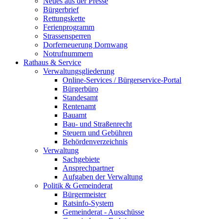
Neues aus der Presse
Bürgerbrief
Rettungskette
Ferienprogramm
Strassensperren
Dorferneuerung Dornwang
Notrufnummern
Rathaus & Service
Verwaltungsgliederung
Online-Services / Bürgerservice-Portal
Bürgerbüro
Standesamt
Rentenamt
Bauamt
Bau- und Straßenrecht
Steuern und Gebühren
Behördenverzeichnis
Verwaltung
Sachgebiete
Ansprechpartner
Aufgaben der Verwaltung
Politik & Gemeinderat
Bürgermeister
Ratsinfo-System
Gemeinderat - Ausschüsse