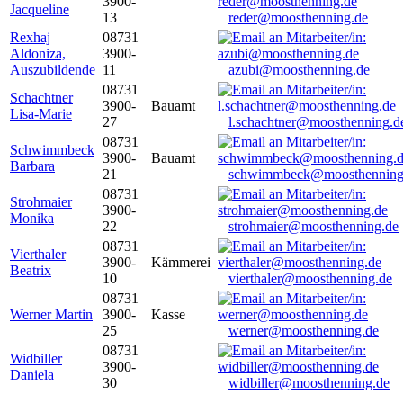
3900-
Jacqueline
13
reder@moosthenning.de
Rexhaj
08731
Aldoniza,
3900-
Auszubildende
11
azubi@moosthenning.de
08731
Schachtner
3900-
Bauamt
Lisa-Marie
27
l.schachtner@moosthenning.d
08731
Schwimmbeck
3900-
Bauamt
Barbara
21
schwimmbeck@moosthenning
08731
Strohmaier
3900-
Monika
22
strohmaier@moosthenning.de
08731
Vierthaler
3900-
Kämmerei
Beatrix
10
vierthaler@moosthenning.de
08731
Werner Martin
3900-
Kasse
25
werner@moosthenning.de
08731
Widbiller
3900-
Daniela
30
widbiller@moosthenning.de