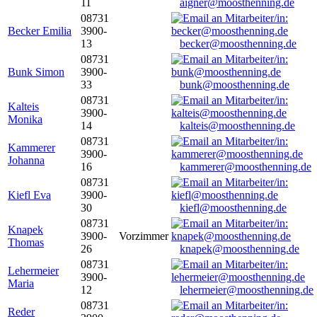
11
aigner@moosthenning.de
08731
Becker Emilia
3900-
13
becker@moosthenning.de
08731
Bunk Simon
3900-
33
bunk@moosthenning.de
08731
Kalteis
3900-
Monika
14
kalteis@moosthenning.de
08731
Kammerer
3900-
Johanna
16
kammerer@moosthenning.de
08731
Kiefl Eva
3900-
30
kiefl@moosthenning.de
08731
Knapek
3900-
Vorzimmer
Thomas
26
knapek@moosthenning.de
08731
Lehermeier
3900-
Maria
12
lehermeier@moosthenning.de
08731
Reder