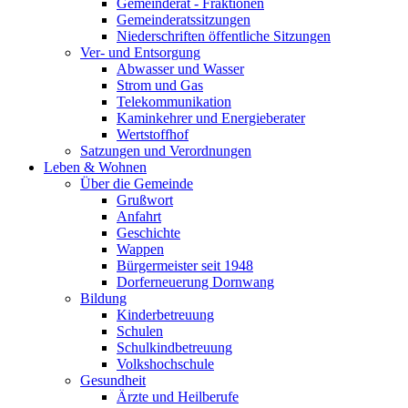
Gemeinderat - Fraktionen
Gemeinderatssitzungen
Niederschriften öffentliche Sitzungen
Ver- und Entsorgung
Abwasser und Wasser
Strom und Gas
Telekommunikation
Kaminkehrer und Energieberater
Wertstoffhof
Satzungen und Verordnungen
Leben & Wohnen
Über die Gemeinde
Grußwort
Anfahrt
Geschichte
Wappen
Bürgermeister seit 1948
Dorferneuerung Dornwang
Bildung
Kinderbetreuung
Schulen
Schulkindbetreuung
Volkshochschule
Gesundheit
Ärzte und Heilberufe