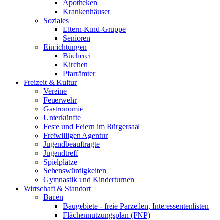
Apotheken
Krankenhäuser
Soziales
Eltern-Kind-Gruppe
Senioren
Einrichtungen
Bücherei
Kirchen
Pfarrämter
Freizeit & Kultur
Vereine
Feuerwehr
Gastronomie
Unterkünfte
Feste und Feiern im Bürgersaal
Freiwilligen Agentur
Jugendbeauftragte
Jugendtreff
Spielplätze
Sehenswürdigkeiten
Gymnastik und Kinderturnen
Wirtschaft & Standort
Bauen
Baugebiete - freie Parzellen, Interessentenlisten
Flächennutzungsplan (FNP)