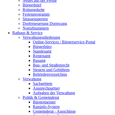
Neues aus der Presse
Bürgerbrief
Rettungskette
Ferienprogramm
Strassensperren
Dorferneuerung Dornwang
Notrufnummern
Rathaus & Service
Verwaltungsgliederung
Online-Services / Bürgerservice-Portal
Bürgerbüro
Standesamt
Rentenamt
Bauamt
Bau- und Straßenrecht
Steuern und Gebühren
Behördenverzeichnis
Verwaltung
Sachgebiete
Ansprechpartner
Aufgaben der Verwaltung
Politik & Gemeinderat
Bürgermeister
Ratsinfo-System
Gemeinderat - Ausschüsse