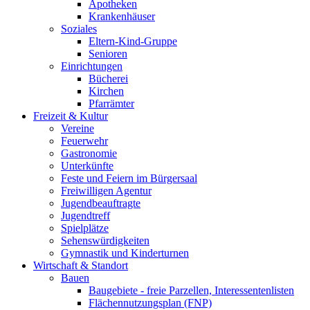
Apotheken
Krankenhäuser
Soziales
Eltern-Kind-Gruppe
Senioren
Einrichtungen
Bücherei
Kirchen
Pfarrämter
Freizeit & Kultur
Vereine
Feuerwehr
Gastronomie
Unterkünfte
Feste und Feiern im Bürgersaal
Freiwilligen Agentur
Jugendbeauftragte
Jugendtreff
Spielplätze
Sehenswürdigkeiten
Gymnastik und Kinderturnen
Wirtschaft & Standort
Bauen
Baugebiete - freie Parzellen, Interessentenlisten
Flächennutzungsplan (FNP)