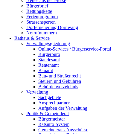
Neues aus der Presse
Bürgerbrief
Rettungskette
Ferienprogramm
Strassensperren
Dorferneuerung Dornwang
Notrufnummern
Rathaus & Service
Verwaltungsgliederung
Online-Services / Bürgerservice-Portal
Bürgerbüro
Standesamt
Rentenamt
Bauamt
Bau- und Straßenrecht
Steuern und Gebühren
Behördenverzeichnis
Verwaltung
Sachgebiete
Ansprechpartner
Aufgaben der Verwaltung
Politik & Gemeinderat
Bürgermeister
Ratsinfo-System
Gemeinderat - Ausschüsse