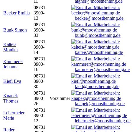
11
aigner@moosthenning.de
08731
Becker Emilia
3900-
13
becker@moosthenning.de
08731
Bunk Simon
3900-
33
bunk@moosthenning.de
08731
Kalteis
3900-
Monika
14
kalteis@moosthenning.de
08731
Kammerer
3900-
Johanna
16
kammerer@moosthenning.de
08731
Kiefl Eva
3900-
30
kiefl@moosthenning.de
08731
Knapek
3900-
Vorzimmer
Thomas
26
knapek@moosthenning.de
08731
Lehermeier
3900-
Maria
12
lehermeier@moosthenning.de
08731
Reder