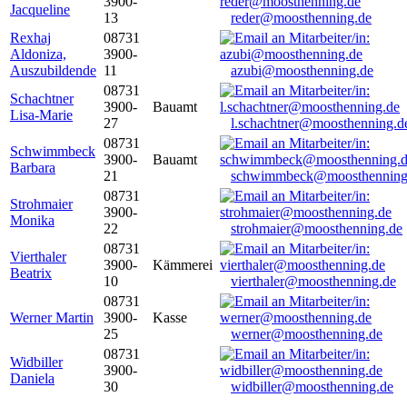
3900-
Jacqueline
13
reder@moosthenning.de
Rexhaj
08731
Aldoniza,
3900-
Auszubildende
11
azubi@moosthenning.de
08731
Schachtner
3900-
Bauamt
Lisa-Marie
27
l.schachtner@moosthenning.d
08731
Schwimmbeck
3900-
Bauamt
Barbara
21
schwimmbeck@moosthenning
08731
Strohmaier
3900-
Monika
22
strohmaier@moosthenning.de
08731
Vierthaler
3900-
Kämmerei
Beatrix
10
vierthaler@moosthenning.de
08731
Werner Martin
3900-
Kasse
25
werner@moosthenning.de
08731
Widbiller
3900-
Daniela
30
widbiller@moosthenning.de