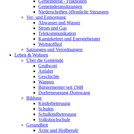
Gemeinderat - Fraktionen
Gemeinderatssitzungen
Niederschriften öffentliche Sitzungen
Ver- und Entsorgung
Abwasser und Wasser
Strom und Gas
Telekommunikation
Kaminkehrer und Energieberater
Wertstoffhof
Satzungen und Verordnungen
Leben & Wohnen
Über die Gemeinde
Grußwort
Anfahrt
Geschichte
Wappen
Bürgermeister seit 1948
Dorferneuerung Dornwang
Bildung
Kinderbetreuung
Schulen
Schulkindbetreuung
Volkshochschule
Gesundheit
Ärzte und Heilberufe