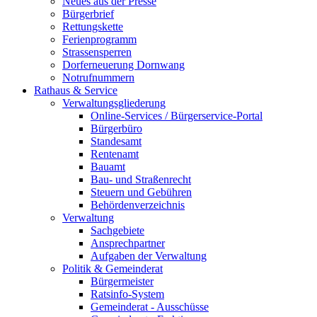
Neues aus der Presse
Bürgerbrief
Rettungskette
Ferienprogramm
Strassensperren
Dorferneuerung Dornwang
Notrufnummern
Rathaus & Service
Verwaltungsgliederung
Online-Services / Bürgerservice-Portal
Bürgerbüro
Standesamt
Rentenamt
Bauamt
Bau- und Straßenrecht
Steuern und Gebühren
Behördenverzeichnis
Verwaltung
Sachgebiete
Ansprechpartner
Aufgaben der Verwaltung
Politik & Gemeinderat
Bürgermeister
Ratsinfo-System
Gemeinderat - Ausschüsse