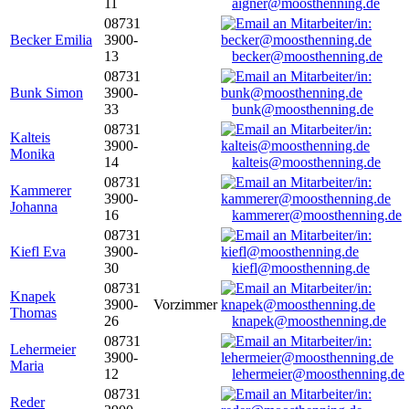
11
aigner@moosthenning.de
08731
Becker Emilia
3900-
13
becker@moosthenning.de
08731
Bunk Simon
3900-
33
bunk@moosthenning.de
08731
Kalteis
3900-
Monika
14
kalteis@moosthenning.de
08731
Kammerer
3900-
Johanna
16
kammerer@moosthenning.de
08731
Kiefl Eva
3900-
30
kiefl@moosthenning.de
08731
Knapek
3900-
Vorzimmer
Thomas
26
knapek@moosthenning.de
08731
Lehermeier
3900-
Maria
12
lehermeier@moosthenning.de
08731
Reder