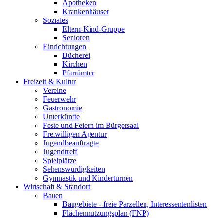
Apotheken
Krankenhäuser
Soziales
Eltern-Kind-Gruppe
Senioren
Einrichtungen
Bücherei
Kirchen
Pfarrämter
Freizeit & Kultur
Vereine
Feuerwehr
Gastronomie
Unterkünfte
Feste und Feiern im Bürgersaal
Freiwilligen Agentur
Jugendbeauftragte
Jugendtreff
Spielplätze
Sehenswürdigkeiten
Gymnastik und Kinderturnen
Wirtschaft & Standort
Bauen
Baugebiete - freie Parzellen, Interessentenlisten
Flächennutzungsplan (FNP)