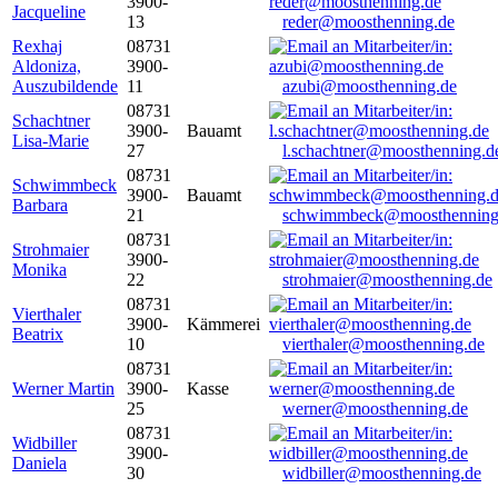
3900-
Jacqueline
13
reder@moosthenning.de
Rexhaj
08731
Aldoniza,
3900-
Auszubildende
11
azubi@moosthenning.de
08731
Schachtner
3900-
Bauamt
Lisa-Marie
27
l.schachtner@moosthenning.d
08731
Schwimmbeck
3900-
Bauamt
Barbara
21
schwimmbeck@moosthenning
08731
Strohmaier
3900-
Monika
22
strohmaier@moosthenning.de
08731
Vierthaler
3900-
Kämmerei
Beatrix
10
vierthaler@moosthenning.de
08731
Werner Martin
3900-
Kasse
25
werner@moosthenning.de
08731
Widbiller
3900-
Daniela
30
widbiller@moosthenning.de