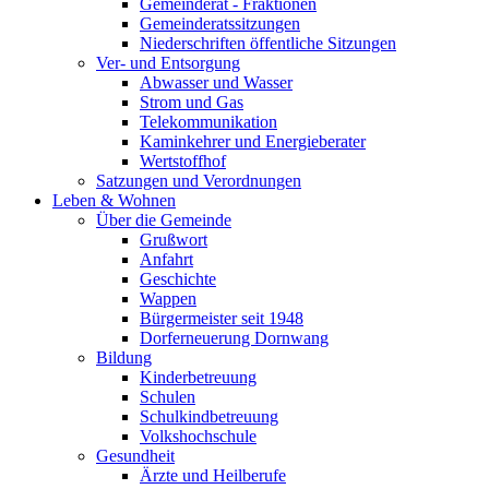
Gemeinderat - Fraktionen
Gemeinderatssitzungen
Niederschriften öffentliche Sitzungen
Ver- und Entsorgung
Abwasser und Wasser
Strom und Gas
Telekommunikation
Kaminkehrer und Energieberater
Wertstoffhof
Satzungen und Verordnungen
Leben & Wohnen
Über die Gemeinde
Grußwort
Anfahrt
Geschichte
Wappen
Bürgermeister seit 1948
Dorferneuerung Dornwang
Bildung
Kinderbetreuung
Schulen
Schulkindbetreuung
Volkshochschule
Gesundheit
Ärzte und Heilberufe