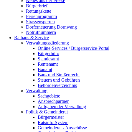
Neues aus der Presse
Bürgerbrief
Rettungskette
Ferienprogramm
Strassensperren
Dorferneuerung Dornwang
Notrufnummern
Rathaus & Service
Verwaltungsgliederung
Online-Services / Bürgerservice-Portal
Bürgerbüro
Standesamt
Rentenamt
Bauamt
Bau- und Straßenrecht
Steuern und Gebühren
Behördenverzeichnis
Verwaltung
Sachgebiete
Ansprechpartner
Aufgaben der Verwaltung
Politik & Gemeinderat
Bürgermeister
Ratsinfo-System
Gemeinderat - Ausschüsse