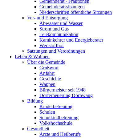
Gemeinderat - Fraktionen
Gemeinderatssitzungen
Niederschriften öffentliche Sitzungen
Ver- und Entsorgung
Abwasser und Wasser
Strom und Gas
Telekommunikation
Kaminkehrer und Energieberater
Wertstoffhof
Satzungen und Verordnungen
Leben & Wohnen
Über die Gemeinde
Grußwort
Anfahrt
Geschichte
Wappen
Bürgermeister seit 1948
Dorferneuerung Dornwang
Bildung
Kinderbetreuung
Schulen
Schulkindbetreuung
Volkshochschule
Gesundheit
Ärzte und Heilberufe