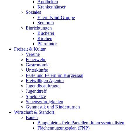
Apotheken
Krankenhäuser
Soziales
Eltern-Kind-Gruppe
Senioren
Einrichtungen
Bücherei
Kirchen
Pfarrämter
Freizeit & Kultur
Vereine
Feuerwehr
Gastronomie
Unterkünfte
Feste und Feiern im Bürgersaal
Freiwilligen Agentur
Jugendbeauftragte
Jugendtreff
Spielplätze
Sehenswürdigkeiten
Gymnastik und Kinderturnen
Wirtschaft & Standort
Bauen
Baugebiete - freie Parzellen, Interessentenlisten
Flächennutzungsplan (FNP)