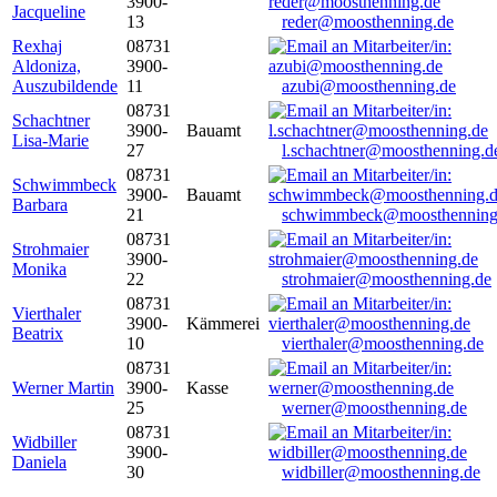
3900-
Jacqueline
13
reder@moosthenning.de
Rexhaj
08731
Aldoniza,
3900-
Auszubildende
11
azubi@moosthenning.de
08731
Schachtner
3900-
Bauamt
Lisa-Marie
27
l.schachtner@moosthenning.d
08731
Schwimmbeck
3900-
Bauamt
Barbara
21
schwimmbeck@moosthenning
08731
Strohmaier
3900-
Monika
22
strohmaier@moosthenning.de
08731
Vierthaler
3900-
Kämmerei
Beatrix
10
vierthaler@moosthenning.de
08731
Werner Martin
3900-
Kasse
25
werner@moosthenning.de
08731
Widbiller
3900-
Daniela
30
widbiller@moosthenning.de