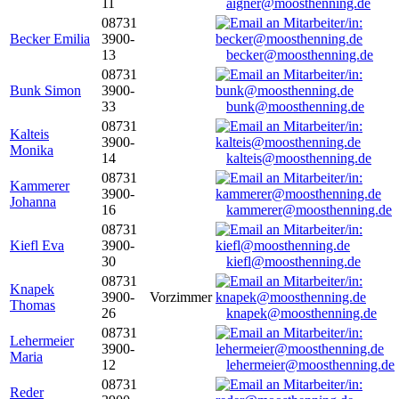
11
aigner@moosthenning.de
08731
Becker Emilia
3900-
13
becker@moosthenning.de
08731
Bunk Simon
3900-
33
bunk@moosthenning.de
08731
Kalteis
3900-
Monika
14
kalteis@moosthenning.de
08731
Kammerer
3900-
Johanna
16
kammerer@moosthenning.de
08731
Kiefl Eva
3900-
30
kiefl@moosthenning.de
08731
Knapek
3900-
Vorzimmer
Thomas
26
knapek@moosthenning.de
08731
Lehermeier
3900-
Maria
12
lehermeier@moosthenning.de
08731
Reder