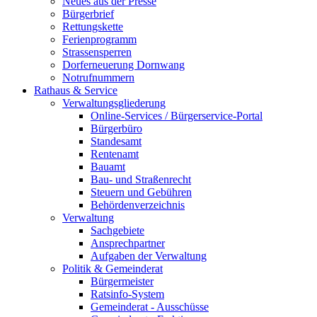
Neues aus der Presse
Bürgerbrief
Rettungskette
Ferienprogramm
Strassensperren
Dorferneuerung Dornwang
Notrufnummern
Rathaus & Service
Verwaltungsgliederung
Online-Services / Bürgerservice-Portal
Bürgerbüro
Standesamt
Rentenamt
Bauamt
Bau- und Straßenrecht
Steuern und Gebühren
Behördenverzeichnis
Verwaltung
Sachgebiete
Ansprechpartner
Aufgaben der Verwaltung
Politik & Gemeinderat
Bürgermeister
Ratsinfo-System
Gemeinderat - Ausschüsse