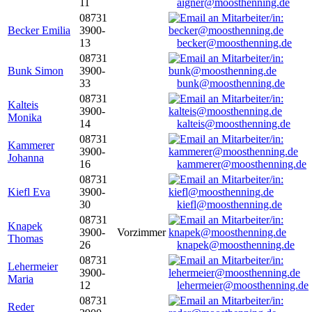
11
aigner@moosthenning.de
08731
Becker Emilia
3900-
13
becker@moosthenning.de
08731
Bunk Simon
3900-
33
bunk@moosthenning.de
08731
Kalteis
3900-
Monika
14
kalteis@moosthenning.de
08731
Kammerer
3900-
Johanna
16
kammerer@moosthenning.de
08731
Kiefl Eva
3900-
30
kiefl@moosthenning.de
08731
Knapek
3900-
Vorzimmer
Thomas
26
knapek@moosthenning.de
08731
Lehermeier
3900-
Maria
12
lehermeier@moosthenning.de
08731
Reder