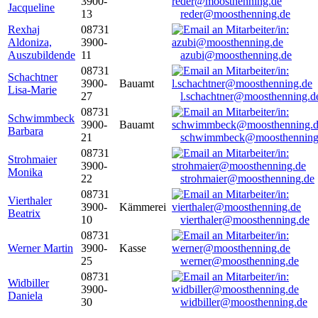
3900-
Jacqueline
13
reder@moosthenning.de
Rexhaj
08731
Aldoniza,
3900-
Auszubildende
11
azubi@moosthenning.de
08731
Schachtner
3900-
Bauamt
Lisa-Marie
27
l.schachtner@moosthenning.d
08731
Schwimmbeck
3900-
Bauamt
Barbara
21
schwimmbeck@moosthenning
08731
Strohmaier
3900-
Monika
22
strohmaier@moosthenning.de
08731
Vierthaler
3900-
Kämmerei
Beatrix
10
vierthaler@moosthenning.de
08731
Werner Martin
3900-
Kasse
25
werner@moosthenning.de
08731
Widbiller
3900-
Daniela
30
widbiller@moosthenning.de