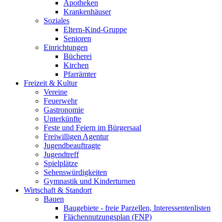
Apotheken
Krankenhäuser
Soziales
Eltern-Kind-Gruppe
Senioren
Einrichtungen
Bücherei
Kirchen
Pfarrämter
Freizeit & Kultur
Vereine
Feuerwehr
Gastronomie
Unterkünfte
Feste und Feiern im Bürgersaal
Freiwilligen Agentur
Jugendbeauftragte
Jugendtreff
Spielplätze
Sehenswürdigkeiten
Gymnastik und Kinderturnen
Wirtschaft & Standort
Bauen
Baugebiete - freie Parzellen, Interessentenlisten
Flächennutzungsplan (FNP)