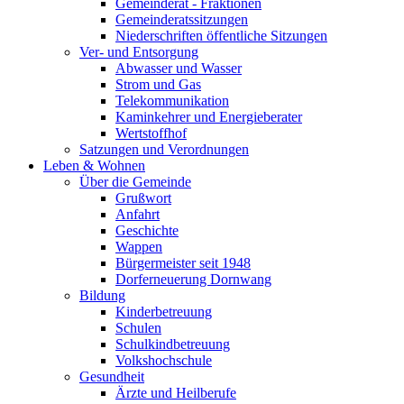
Gemeinderat - Fraktionen
Gemeinderatssitzungen
Niederschriften öffentliche Sitzungen
Ver- und Entsorgung
Abwasser und Wasser
Strom und Gas
Telekommunikation
Kaminkehrer und Energieberater
Wertstoffhof
Satzungen und Verordnungen
Leben & Wohnen
Über die Gemeinde
Grußwort
Anfahrt
Geschichte
Wappen
Bürgermeister seit 1948
Dorferneuerung Dornwang
Bildung
Kinderbetreuung
Schulen
Schulkindbetreuung
Volkshochschule
Gesundheit
Ärzte und Heilberufe