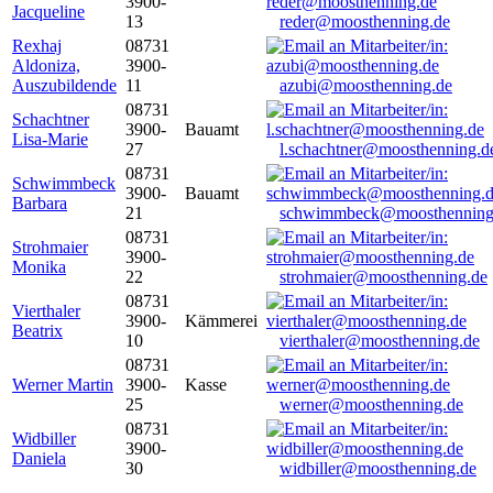
3900-
Jacqueline
13
reder@moosthenning.de
Rexhaj
08731
Aldoniza,
3900-
Auszubildende
11
azubi@moosthenning.de
08731
Schachtner
3900-
Bauamt
Lisa-Marie
27
l.schachtner@moosthenning.d
08731
Schwimmbeck
3900-
Bauamt
Barbara
21
schwimmbeck@moosthenning
08731
Strohmaier
3900-
Monika
22
strohmaier@moosthenning.de
08731
Vierthaler
3900-
Kämmerei
Beatrix
10
vierthaler@moosthenning.de
08731
Werner Martin
3900-
Kasse
25
werner@moosthenning.de
08731
Widbiller
3900-
Daniela
30
widbiller@moosthenning.de