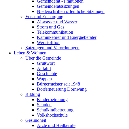
Gemeinderat - Fraktionen
Gemeinderatssitzungen
Niederschriften öffentliche Sitzungen
Ver- und Entsorgung
Abwasser und Wasser
Strom und Gas
Telekommunikation
Kaminkehrer und Energieberater
Wertstoffhof
Satzungen und Verordnungen
Leben & Wohnen
Über die Gemeinde
Grußwort
Anfahrt
Geschichte
Wappen
Bürgermeister seit 1948
Dorferneuerung Dornwang
Bildung
Kinderbetreuung
Schulen
Schulkindbetreuung
Volkshochschule
Gesundheit
Ärzte und Heilberufe