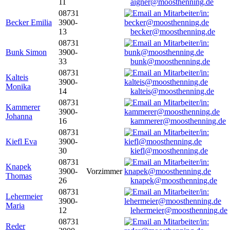
11
aigner@moosthenning.de
08731
Becker Emilia
3900-
13
becker@moosthenning.de
08731
Bunk Simon
3900-
33
bunk@moosthenning.de
08731
Kalteis
3900-
Monika
14
kalteis@moosthenning.de
08731
Kammerer
3900-
Johanna
16
kammerer@moosthenning.de
08731
Kiefl Eva
3900-
30
kiefl@moosthenning.de
08731
Knapek
3900-
Vorzimmer
Thomas
26
knapek@moosthenning.de
08731
Lehermeier
3900-
Maria
12
lehermeier@moosthenning.de
08731
Reder