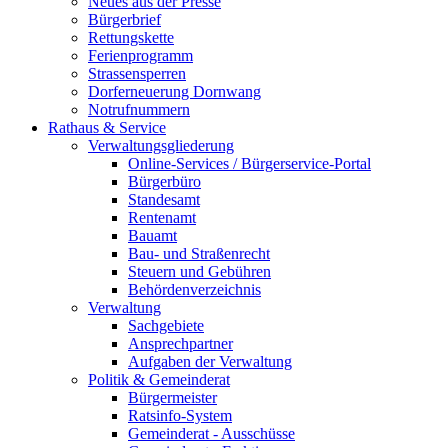
Neues aus der Presse
Bürgerbrief
Rettungskette
Ferienprogramm
Strassensperren
Dorferneuerung Dornwang
Notrufnummern
Rathaus & Service
Verwaltungsgliederung
Online-Services / Bürgerservice-Portal
Bürgerbüro
Standesamt
Rentenamt
Bauamt
Bau- und Straßenrecht
Steuern und Gebühren
Behördenverzeichnis
Verwaltung
Sachgebiete
Ansprechpartner
Aufgaben der Verwaltung
Politik & Gemeinderat
Bürgermeister
Ratsinfo-System
Gemeinderat - Ausschüsse