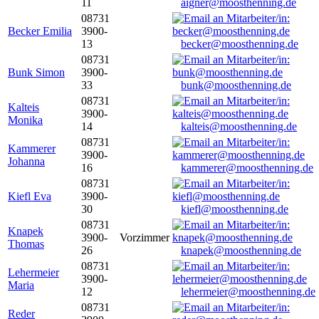
11
aigner@moosthenning.de
08731
Becker Emilia
3900-
13
becker@moosthenning.de
08731
Bunk Simon
3900-
33
bunk@moosthenning.de
08731
Kalteis
3900-
Monika
14
kalteis@moosthenning.de
08731
Kammerer
3900-
Johanna
16
kammerer@moosthenning.de
08731
Kiefl Eva
3900-
30
kiefl@moosthenning.de
08731
Knapek
3900-
Vorzimmer
Thomas
26
knapek@moosthenning.de
08731
Lehermeier
3900-
Maria
12
lehermeier@moosthenning.de
08731
Reder