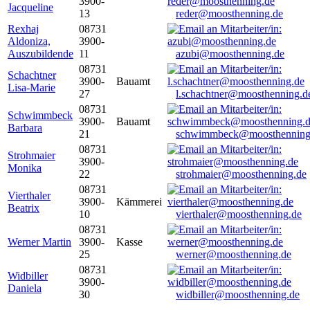
3900-
Jacqueline
13
reder@moosthenning.de
Rexhaj
08731
Aldoniza,
3900-
Auszubildende
11
azubi@moosthenning.de
08731
Schachtner
3900-
Bauamt
Lisa-Marie
27
l.schachtner@moosthenning.d
08731
Schwimmbeck
3900-
Bauamt
Barbara
21
schwimmbeck@moosthenning
08731
Strohmaier
3900-
Monika
22
strohmaier@moosthenning.de
08731
Vierthaler
3900-
Kämmerei
Beatrix
10
vierthaler@moosthenning.de
08731
Werner Martin
3900-
Kasse
25
werner@moosthenning.de
08731
Widbiller
3900-
Daniela
30
widbiller@moosthenning.de