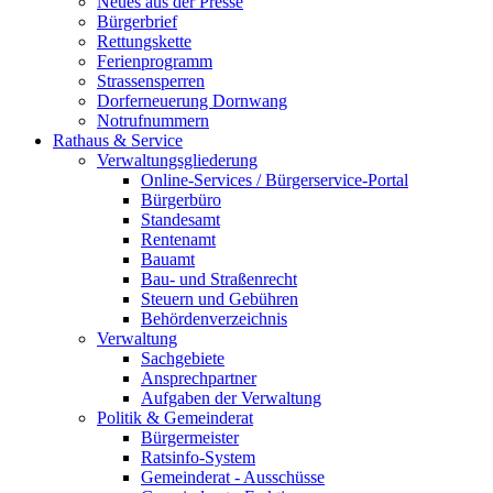
Neues aus der Presse
Bürgerbrief
Rettungskette
Ferienprogramm
Strassensperren
Dorferneuerung Dornwang
Notrufnummern
Rathaus & Service
Verwaltungsgliederung
Online-Services / Bürgerservice-Portal
Bürgerbüro
Standesamt
Rentenamt
Bauamt
Bau- und Straßenrecht
Steuern und Gebühren
Behördenverzeichnis
Verwaltung
Sachgebiete
Ansprechpartner
Aufgaben der Verwaltung
Politik & Gemeinderat
Bürgermeister
Ratsinfo-System
Gemeinderat - Ausschüsse