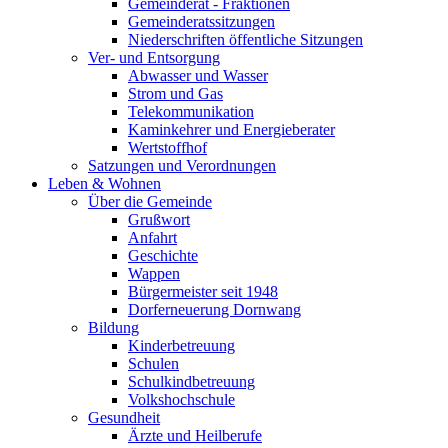
Gemeinderat - Fraktionen
Gemeinderatssitzungen
Niederschriften öffentliche Sitzungen
Ver- und Entsorgung
Abwasser und Wasser
Strom und Gas
Telekommunikation
Kaminkehrer und Energieberater
Wertstoffhof
Satzungen und Verordnungen
Leben & Wohnen
Über die Gemeinde
Grußwort
Anfahrt
Geschichte
Wappen
Bürgermeister seit 1948
Dorferneuerung Dornwang
Bildung
Kinderbetreuung
Schulen
Schulkindbetreuung
Volkshochschule
Gesundheit
Ärzte und Heilberufe