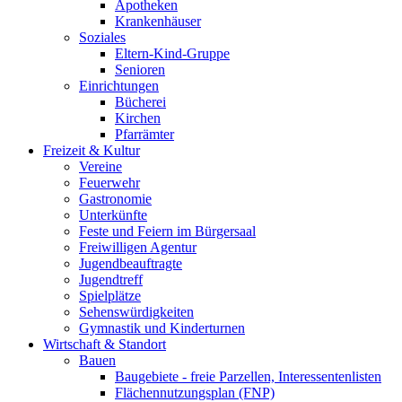
Apotheken
Krankenhäuser
Soziales
Eltern-Kind-Gruppe
Senioren
Einrichtungen
Bücherei
Kirchen
Pfarrämter
Freizeit & Kultur
Vereine
Feuerwehr
Gastronomie
Unterkünfte
Feste und Feiern im Bürgersaal
Freiwilligen Agentur
Jugendbeauftragte
Jugendtreff
Spielplätze
Sehenswürdigkeiten
Gymnastik und Kinderturnen
Wirtschaft & Standort
Bauen
Baugebiete - freie Parzellen, Interessentenlisten
Flächennutzungsplan (FNP)