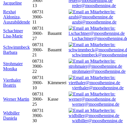
3900-
Jacqueline
13
reder@moosthenning.de
Rexhaj
08731
Aldoniza,
3900-
Auszubildende
11
azubi@moosthenning.de
08731
Schachtner
3900-
Bauamt
Lisa-Marie
27
l.schachtner@moosthenning.d
08731
Schwimmbeck
3900-
Bauamt
Barbara
21
schwimmbeck@moosthenning
08731
Strohmaier
3900-
Monika
22
strohmaier@moosthenning.de
08731
Vierthaler
3900-
Kämmerei
Beatrix
10
vierthaler@moosthenning.de
08731
Werner Martin
3900-
Kasse
25
werner@moosthenning.de
08731
Widbiller
3900-
Daniela
30
widbiller@moosthenning.de