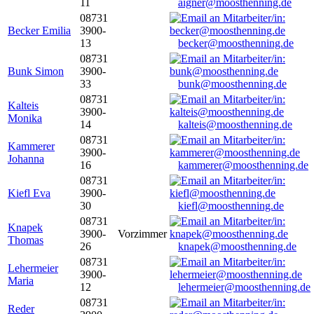
11
aigner@moosthenning.de
08731
Becker Emilia
3900-
13
becker@moosthenning.de
08731
Bunk Simon
3900-
33
bunk@moosthenning.de
08731
Kalteis
3900-
Monika
14
kalteis@moosthenning.de
08731
Kammerer
3900-
Johanna
16
kammerer@moosthenning.de
08731
Kiefl Eva
3900-
30
kiefl@moosthenning.de
08731
Knapek
3900-
Vorzimmer
Thomas
26
knapek@moosthenning.de
08731
Lehermeier
3900-
Maria
12
lehermeier@moosthenning.de
08731
Reder