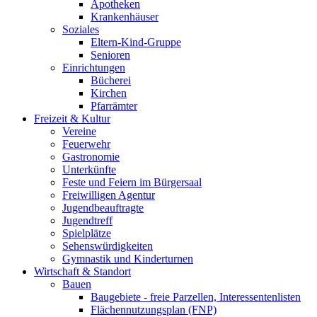
Apotheken
Krankenhäuser
Soziales
Eltern-Kind-Gruppe
Senioren
Einrichtungen
Bücherei
Kirchen
Pfarrämter
Freizeit & Kultur
Vereine
Feuerwehr
Gastronomie
Unterkünfte
Feste und Feiern im Bürgersaal
Freiwilligen Agentur
Jugendbeauftragte
Jugendtreff
Spielplätze
Sehenswürdigkeiten
Gymnastik und Kinderturnen
Wirtschaft & Standort
Bauen
Baugebiete - freie Parzellen, Interessentenlisten
Flächennutzungsplan (FNP)