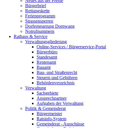
Neues aus der Presse
Bürgerbrief
Rettungskette
Ferienprogramm
Strassensperren
Dorferneuerung Dornwang
Notrufnummern
Rathaus & Service
Verwaltungsgliederung
Online-Services / Bürgerservice-Portal
Bürgerbüro
Standesamt
Rentenamt
Bauamt
Bau- und Straßenrecht
Steuern und Gebühren
Behördenverzeichnis
Verwaltung
Sachgebiete
Ansprechpartner
Aufgaben der Verwaltung
Politik & Gemeinderat
Bürgermeister
Ratsinfo-System
Gemeinderat - Ausschüsse