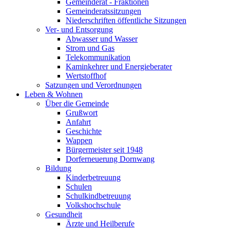
Gemeinderat - Fraktionen
Gemeinderatssitzungen
Niederschriften öffentliche Sitzungen
Ver- und Entsorgung
Abwasser und Wasser
Strom und Gas
Telekommunikation
Kaminkehrer und Energieberater
Wertstoffhof
Satzungen und Verordnungen
Leben & Wohnen
Über die Gemeinde
Grußwort
Anfahrt
Geschichte
Wappen
Bürgermeister seit 1948
Dorferneuerung Dornwang
Bildung
Kinderbetreuung
Schulen
Schulkindbetreuung
Volkshochschule
Gesundheit
Ärzte und Heilberufe