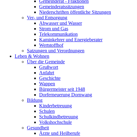
Gemeinderat - Fraktionen
Gemeinderatssitzungen
Niederschriften öffentliche Sitzungen
Ver- und Entsorgung
Abwasser und Wasser
Strom und Gas
Telekommunikation
Kaminkehrer und Energieberater
Wertstoffhof
Satzungen und Verordnungen
Leben & Wohnen
Über die Gemeinde
Grußwort
Anfahrt
Geschichte
Wappen
Bürgermeister seit 1948
Dorferneuerung Dornwang
Bildung
Kinderbetreuung
Schulen
Schulkindbetreuung
Volkshochschule
Gesundheit
Ärzte und Heilberufe