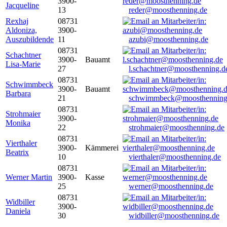
3900-
Jacqueline
13
reder@moosthenning.de
Rexhaj
08731
Aldoniza,
3900-
Auszubildende
11
azubi@moosthenning.de
08731
Schachtner
3900-
Bauamt
Lisa-Marie
27
l.schachtner@moosthenning.d
08731
Schwimmbeck
3900-
Bauamt
Barbara
21
schwimmbeck@moosthenning
08731
Strohmaier
3900-
Monika
22
strohmaier@moosthenning.de
08731
Vierthaler
3900-
Kämmerei
Beatrix
10
vierthaler@moosthenning.de
08731
Werner Martin
3900-
Kasse
25
werner@moosthenning.de
08731
Widbiller
3900-
Daniela
30
widbiller@moosthenning.de