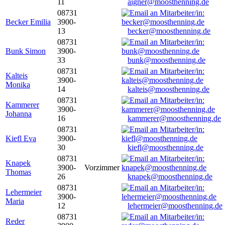
11
aigner@moosthenning.de
08731
Becker Emilia
3900-
13
becker@moosthenning.de
08731
Bunk Simon
3900-
33
bunk@moosthenning.de
08731
Kalteis
3900-
Monika
14
kalteis@moosthenning.de
08731
Kammerer
3900-
Johanna
16
kammerer@moosthenning.de
08731
Kiefl Eva
3900-
30
kiefl@moosthenning.de
08731
Knapek
3900-
Vorzimmer
Thomas
26
knapek@moosthenning.de
08731
Lehermeier
3900-
Maria
12
lehermeier@moosthenning.de
08731
Reder