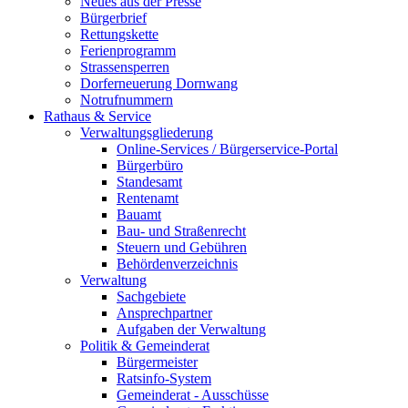
Neues aus der Presse
Bürgerbrief
Rettungskette
Ferienprogramm
Strassensperren
Dorferneuerung Dornwang
Notrufnummern
Rathaus & Service
Verwaltungsgliederung
Online-Services / Bürgerservice-Portal
Bürgerbüro
Standesamt
Rentenamt
Bauamt
Bau- und Straßenrecht
Steuern und Gebühren
Behördenverzeichnis
Verwaltung
Sachgebiete
Ansprechpartner
Aufgaben der Verwaltung
Politik & Gemeinderat
Bürgermeister
Ratsinfo-System
Gemeinderat - Ausschüsse