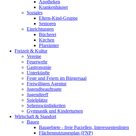
Apotheken
Krankenhäuser
Soziales
Eltern-Kind-Gruppe
Senioren
Einrichtungen
Bücherei
Kirchen
Pfarrämter
Freizeit & Kultur
Vereine
Feuerwehr
Gastronomie
Unterkünfte
Feste und Feiern im Bürgersaal
Freiwilligen Agentur
Jugendbeauftragte
Jugendtreff
Spielplätze
Sehenswürdigkeiten
Gymnastik und Kinderturnen
Wirtschaft & Standort
Bauen
Baugebiete - freie Parzellen, Interessentenlisten
Flächennutzungsplan (FNP)