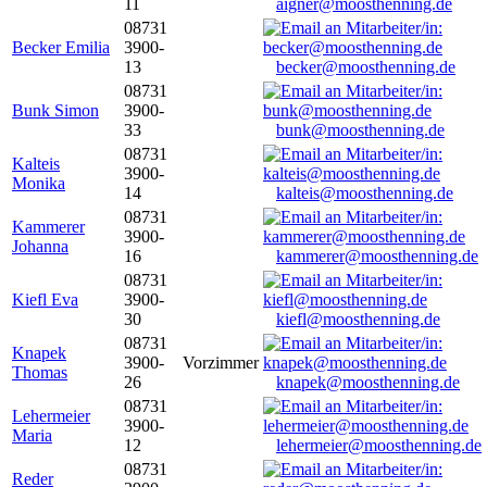
11
aigner@moosthenning.de
08731
Becker Emilia
3900-
13
becker@moosthenning.de
08731
Bunk Simon
3900-
33
bunk@moosthenning.de
08731
Kalteis
3900-
Monika
14
kalteis@moosthenning.de
08731
Kammerer
3900-
Johanna
16
kammerer@moosthenning.de
08731
Kiefl Eva
3900-
30
kiefl@moosthenning.de
08731
Knapek
3900-
Vorzimmer
Thomas
26
knapek@moosthenning.de
08731
Lehermeier
3900-
Maria
12
lehermeier@moosthenning.de
08731
Reder