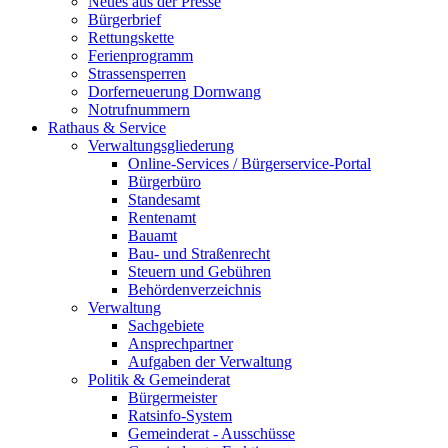
Neues aus der Presse
Bürgerbrief
Rettungskette
Ferienprogramm
Strassensperren
Dorferneuerung Dornwang
Notrufnummern
Rathaus & Service
Verwaltungsgliederung
Online-Services / Bürgerservice-Portal
Bürgerbüro
Standesamt
Rentenamt
Bauamt
Bau- und Straßenrecht
Steuern und Gebühren
Behördenverzeichnis
Verwaltung
Sachgebiete
Ansprechpartner
Aufgaben der Verwaltung
Politik & Gemeinderat
Bürgermeister
Ratsinfo-System
Gemeinderat - Ausschüsse