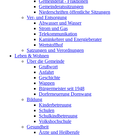
Gemeinderat - Fraktionen
Gemeinderatssitzungen
Niederschriften öffentliche Sitzungen
Ver- und Entsorgung
Abwasser und Wasser
Strom und Gas
Telekommunikation
Kaminkehrer und Energieberater
Wertstoffhof
Satzungen und Verordnungen
Leben & Wohnen
Über die Gemeinde
Grußwort
Anfahrt
Geschichte
Wappen
Bürgermeister seit 1948
Dorferneuerung Dornwang
Bildung
Kinderbetreuung
Schulen
Schulkindbetreuung
Volkshochschule
Gesundheit
Ärzte und Heilberufe