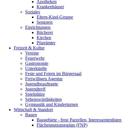
Apotheken
Krankenhäuser
Soziales
Eltern-Kind-Gruppe
Senioren
Einrichtungen
Bücherei
Kirchen
Pfarrämter
Freizeit & Kultur
Vereine
Feuerwehr
Gastronomie
Unterkünfte
Feste und Feiern im Bürgersaal
Freiwilligen Agentur
Jugendbeauftragte
Jugendtreff
Spielplätze
Sehenswürdigkeiten
Gymnastik und Kinderturnen
Wirtschaft & Standort
Bauen
Baugebiete - freie Parzellen, Interessentenlisten
Flächennutzungsplan (FNP)