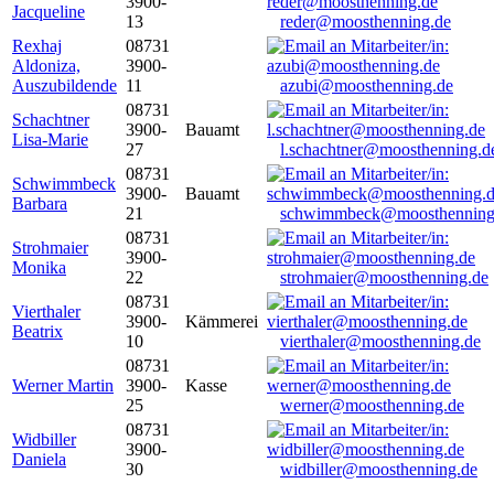
3900-
Jacqueline
13
reder@moosthenning.de
Rexhaj
08731
Aldoniza,
3900-
Auszubildende
11
azubi@moosthenning.de
08731
Schachtner
3900-
Bauamt
Lisa-Marie
27
l.schachtner@moosthenning.d
08731
Schwimmbeck
3900-
Bauamt
Barbara
21
schwimmbeck@moosthenning
08731
Strohmaier
3900-
Monika
22
strohmaier@moosthenning.de
08731
Vierthaler
3900-
Kämmerei
Beatrix
10
vierthaler@moosthenning.de
08731
Werner Martin
3900-
Kasse
25
werner@moosthenning.de
08731
Widbiller
3900-
Daniela
30
widbiller@moosthenning.de