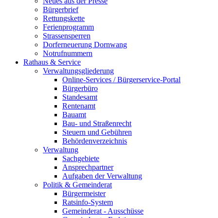
Neues aus der Presse
Bürgerbrief
Rettungskette
Ferienprogramm
Strassensperren
Dorferneuerung Dornwang
Notrufnummern
Rathaus & Service
Verwaltungsgliederung
Online-Services / Bürgerservice-Portal
Bürgerbüro
Standesamt
Rentenamt
Bauamt
Bau- und Straßenrecht
Steuern und Gebühren
Behördenverzeichnis
Verwaltung
Sachgebiete
Ansprechpartner
Aufgaben der Verwaltung
Politik & Gemeinderat
Bürgermeister
Ratsinfo-System
Gemeinderat - Ausschüsse