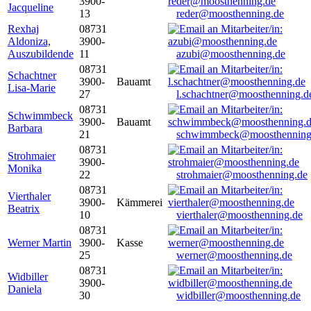
3900-
Jacqueline
13
reder@moosthenning.de
Rexhaj
08731
Aldoniza,
3900-
Auszubildende
11
azubi@moosthenning.de
08731
Schachtner
3900-
Bauamt
Lisa-Marie
27
l.schachtner@moosthenning.d
08731
Schwimmbeck
3900-
Bauamt
Barbara
21
schwimmbeck@moosthenning
08731
Strohmaier
3900-
Monika
22
strohmaier@moosthenning.de
08731
Vierthaler
3900-
Kämmerei
Beatrix
10
vierthaler@moosthenning.de
08731
Werner Martin
3900-
Kasse
25
werner@moosthenning.de
08731
Widbiller
3900-
Daniela
30
widbiller@moosthenning.de