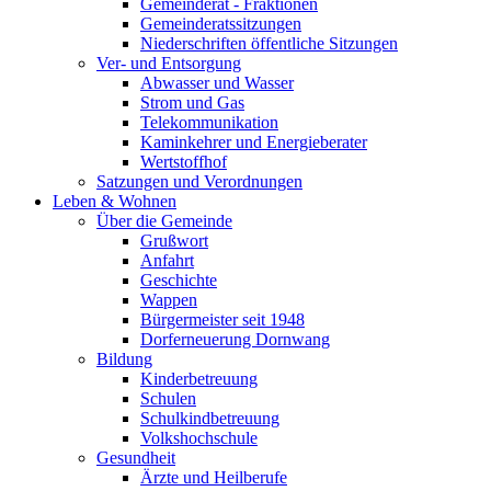
Gemeinderat - Fraktionen
Gemeinderatssitzungen
Niederschriften öffentliche Sitzungen
Ver- und Entsorgung
Abwasser und Wasser
Strom und Gas
Telekommunikation
Kaminkehrer und Energieberater
Wertstoffhof
Satzungen und Verordnungen
Leben & Wohnen
Über die Gemeinde
Grußwort
Anfahrt
Geschichte
Wappen
Bürgermeister seit 1948
Dorferneuerung Dornwang
Bildung
Kinderbetreuung
Schulen
Schulkindbetreuung
Volkshochschule
Gesundheit
Ärzte und Heilberufe