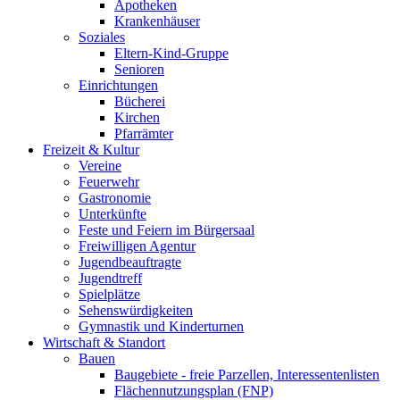
Apotheken
Krankenhäuser
Soziales
Eltern-Kind-Gruppe
Senioren
Einrichtungen
Bücherei
Kirchen
Pfarrämter
Freizeit & Kultur
Vereine
Feuerwehr
Gastronomie
Unterkünfte
Feste und Feiern im Bürgersaal
Freiwilligen Agentur
Jugendbeauftragte
Jugendtreff
Spielplätze
Sehenswürdigkeiten
Gymnastik und Kinderturnen
Wirtschaft & Standort
Bauen
Baugebiete - freie Parzellen, Interessentenlisten
Flächennutzungsplan (FNP)