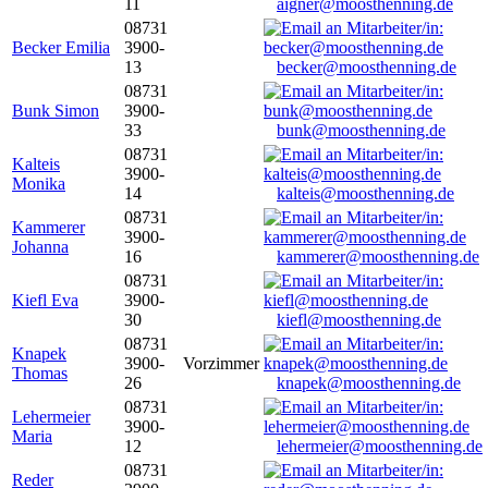
11
aigner@moosthenning.de
08731
Becker Emilia
3900-
13
becker@moosthenning.de
08731
Bunk Simon
3900-
33
bunk@moosthenning.de
08731
Kalteis
3900-
Monika
14
kalteis@moosthenning.de
08731
Kammerer
3900-
Johanna
16
kammerer@moosthenning.de
08731
Kiefl Eva
3900-
30
kiefl@moosthenning.de
08731
Knapek
3900-
Vorzimmer
Thomas
26
knapek@moosthenning.de
08731
Lehermeier
3900-
Maria
12
lehermeier@moosthenning.de
08731
Reder