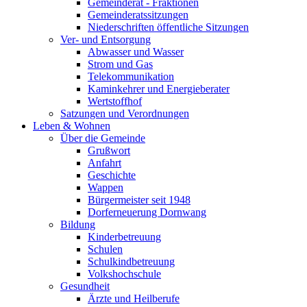
Gemeinderat - Fraktionen
Gemeinderatssitzungen
Niederschriften öffentliche Sitzungen
Ver- und Entsorgung
Abwasser und Wasser
Strom und Gas
Telekommunikation
Kaminkehrer und Energieberater
Wertstoffhof
Satzungen und Verordnungen
Leben & Wohnen
Über die Gemeinde
Grußwort
Anfahrt
Geschichte
Wappen
Bürgermeister seit 1948
Dorferneuerung Dornwang
Bildung
Kinderbetreuung
Schulen
Schulkindbetreuung
Volkshochschule
Gesundheit
Ärzte und Heilberufe