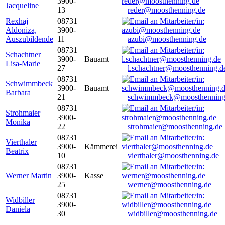
3900-
Jacqueline
13
reder@moosthenning.de
Rexhaj
08731
Aldoniza,
3900-
Auszubildende
11
azubi@moosthenning.de
08731
Schachtner
3900-
Bauamt
Lisa-Marie
27
l.schachtner@moosthenning.d
08731
Schwimmbeck
3900-
Bauamt
Barbara
21
schwimmbeck@moosthenning
08731
Strohmaier
3900-
Monika
22
strohmaier@moosthenning.de
08731
Vierthaler
3900-
Kämmerei
Beatrix
10
vierthaler@moosthenning.de
08731
Werner Martin
3900-
Kasse
25
werner@moosthenning.de
08731
Widbiller
3900-
Daniela
30
widbiller@moosthenning.de