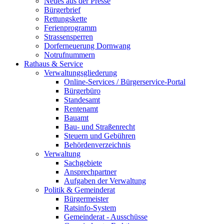
Neues aus der Presse
Bürgerbrief
Rettungskette
Ferienprogramm
Strassensperren
Dorferneuerung Dornwang
Notrufnummern
Rathaus & Service
Verwaltungsgliederung
Online-Services / Bürgerservice-Portal
Bürgerbüro
Standesamt
Rentenamt
Bauamt
Bau- und Straßenrecht
Steuern und Gebühren
Behördenverzeichnis
Verwaltung
Sachgebiete
Ansprechpartner
Aufgaben der Verwaltung
Politik & Gemeinderat
Bürgermeister
Ratsinfo-System
Gemeinderat - Ausschüsse