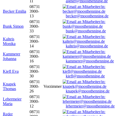
11
aigner@moosthenning.de
08731
Becker Emilia
3900-
13
becker@moosthenning.de
08731
Bunk Simon
3900-
33
bunk@moosthenning.de
08731
Kalteis
3900-
Monika
14
kalteis@moosthenning.de
08731
Kammerer
3900-
Johanna
16
kammerer@moosthenning.de
08731
Kiefl Eva
3900-
30
kiefl@moosthenning.de
08731
Knapek
3900-
Vorzimmer
Thomas
26
knapek@moosthenning.de
08731
Lehermeier
3900-
Maria
12
lehermeier@moosthenning.de
08731
Reder