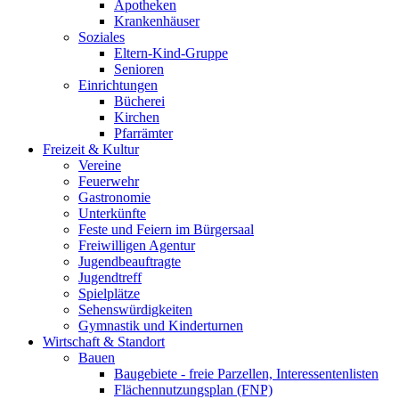
Apotheken
Krankenhäuser
Soziales
Eltern-Kind-Gruppe
Senioren
Einrichtungen
Bücherei
Kirchen
Pfarrämter
Freizeit & Kultur
Vereine
Feuerwehr
Gastronomie
Unterkünfte
Feste und Feiern im Bürgersaal
Freiwilligen Agentur
Jugendbeauftragte
Jugendtreff
Spielplätze
Sehenswürdigkeiten
Gymnastik und Kinderturnen
Wirtschaft & Standort
Bauen
Baugebiete - freie Parzellen, Interessentenlisten
Flächennutzungsplan (FNP)