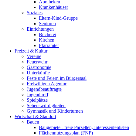
Apotheken
Krankenhäuser
Soziales
Eltern-Kind-Gruppe
Senioren
Einrichtungen
Bücherei
Kirchen
Pfarrämter
Freizeit & Kultur
Vereine
Feuerwehr
Gastronomie
Unterkünfte
Feste und Feiern im Bürgersaal
Freiwilligen Agentur
Jugendbeauftragte
Jugendtreff
Spielplätze
Sehenswürdigkeiten
Gymnastik und Kinderturnen
Wirtschaft & Standort
Bauen
Baugebiete - freie Parzellen, Interessentenlisten
Flächennutzungsplan (FNP)