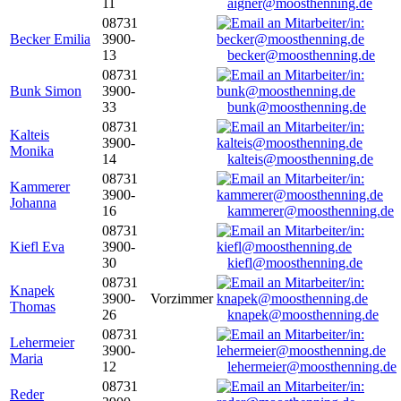
11
aigner@moosthenning.de
08731
Becker Emilia
3900-
13
becker@moosthenning.de
08731
Bunk Simon
3900-
33
bunk@moosthenning.de
08731
Kalteis
3900-
Monika
14
kalteis@moosthenning.de
08731
Kammerer
3900-
Johanna
16
kammerer@moosthenning.de
08731
Kiefl Eva
3900-
30
kiefl@moosthenning.de
08731
Knapek
3900-
Vorzimmer
Thomas
26
knapek@moosthenning.de
08731
Lehermeier
3900-
Maria
12
lehermeier@moosthenning.de
08731
Reder