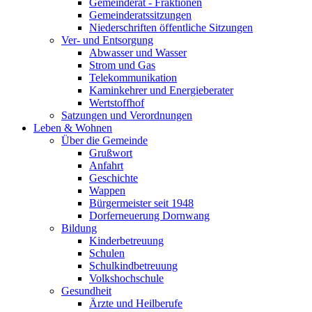
Gemeinderat - Fraktionen
Gemeinderatssitzungen
Niederschriften öffentliche Sitzungen
Ver- und Entsorgung
Abwasser und Wasser
Strom und Gas
Telekommunikation
Kaminkehrer und Energieberater
Wertstoffhof
Satzungen und Verordnungen
Leben & Wohnen
Über die Gemeinde
Grußwort
Anfahrt
Geschichte
Wappen
Bürgermeister seit 1948
Dorferneuerung Dornwang
Bildung
Kinderbetreuung
Schulen
Schulkindbetreuung
Volkshochschule
Gesundheit
Ärzte und Heilberufe