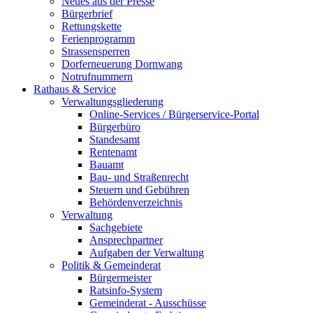
Neues aus der Presse
Bürgerbrief
Rettungskette
Ferienprogramm
Strassensperren
Dorferneuerung Dornwang
Notrufnummern
Rathaus & Service
Verwaltungsgliederung
Online-Services / Bürgerservice-Portal
Bürgerbüro
Standesamt
Rentenamt
Bauamt
Bau- und Straßenrecht
Steuern und Gebühren
Behördenverzeichnis
Verwaltung
Sachgebiete
Ansprechpartner
Aufgaben der Verwaltung
Politik & Gemeinderat
Bürgermeister
Ratsinfo-System
Gemeinderat - Ausschüsse