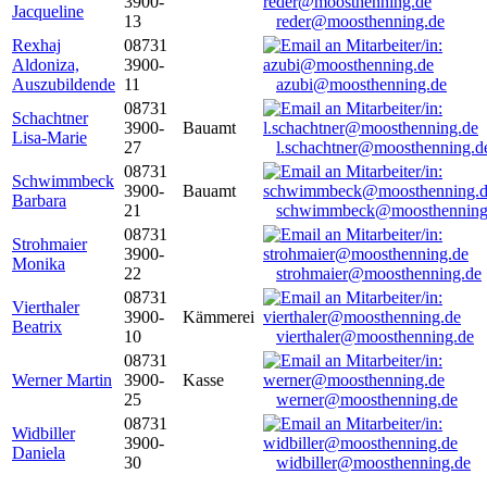
3900-
Jacqueline
13
reder@moosthenning.de
Rexhaj
08731
Aldoniza,
3900-
Auszubildende
11
azubi@moosthenning.de
08731
Schachtner
3900-
Bauamt
Lisa-Marie
27
l.schachtner@moosthenning.d
08731
Schwimmbeck
3900-
Bauamt
Barbara
21
schwimmbeck@moosthenning
08731
Strohmaier
3900-
Monika
22
strohmaier@moosthenning.de
08731
Vierthaler
3900-
Kämmerei
Beatrix
10
vierthaler@moosthenning.de
08731
Werner Martin
3900-
Kasse
25
werner@moosthenning.de
08731
Widbiller
3900-
Daniela
30
widbiller@moosthenning.de