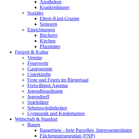
Apotheken
Krankenhäuser
Soziales
Eltern-Kind-Gruppe
Senioren
Einrichtungen
Bücherei
Kirchen
Pfarrämter
Freizeit & Kultur
Vereine
Feuerwehr
Gastronomie
Unterkünfte
Feste und Feiern im Bürgersaal
Freiwilligen Agentur
Jugendbeauftragte
Jugendtreff
Spielplätze
Sehenswürdigkeiten
Gymnastik und Kinderturnen
Wirtschaft & Standort
Bauen
Baugebiete - freie Parzellen, Interessentenlisten
Flächennutzungsplan (FNP)