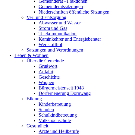
Gemeinderat - Fraktionen
Gemeinderatssitzungen
Niederschriften öffentliche Sitzungen
Ver- und Entsorgung
Abwasser und Wasser
Strom und Gas
Telekommunikation
Kaminkehrer und Energieberater
Wertstoffhof
Satzungen und Verordnungen
Leben & Wohnen
Über die Gemeinde
Grußwort
Anfahrt
Geschichte
Wappen
Bürgermeister seit 1948
Dorferneuerung Dornwang
Bildung
Kinderbetreuung
Schulen
Schulkindbetreuung
Volkshochschule
Gesundheit
Ärzte und Heilberufe