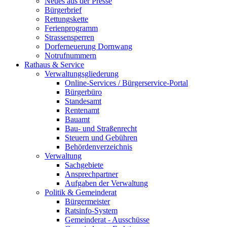
Neues aus der Presse
Bürgerbrief
Rettungskette
Ferienprogramm
Strassensperren
Dorferneuerung Dornwang
Notrufnummern
Rathaus & Service
Verwaltungsgliederung
Online-Services / Bürgerservice-Portal
Bürgerbüro
Standesamt
Rentenamt
Bauamt
Bau- und Straßenrecht
Steuern und Gebühren
Behördenverzeichnis
Verwaltung
Sachgebiete
Ansprechpartner
Aufgaben der Verwaltung
Politik & Gemeinderat
Bürgermeister
Ratsinfo-System
Gemeinderat - Ausschüsse