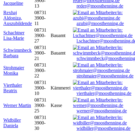
3900-
Jacqueline
13
reder@moosthenning.de
Rexhaj
08731
Aldoniza,
3900-
Auszubildende
11
azubi@moosthenning.de
08731
Schachtner
3900-
Bauamt
Lisa-Marie
27
l.schachtner@moosthenning.d
08731
Schwimmbeck
3900-
Bauamt
Barbara
21
schwimmbeck@moosthenning
08731
Strohmaier
3900-
Monika
22
strohmaier@moosthenning.de
08731
Vierthaler
3900-
Kämmerei
Beatrix
10
vierthaler@moosthenning.de
08731
Werner Martin
3900-
Kasse
25
werner@moosthenning.de
08731
Widbiller
3900-
Daniela
30
widbiller@moosthenning.de