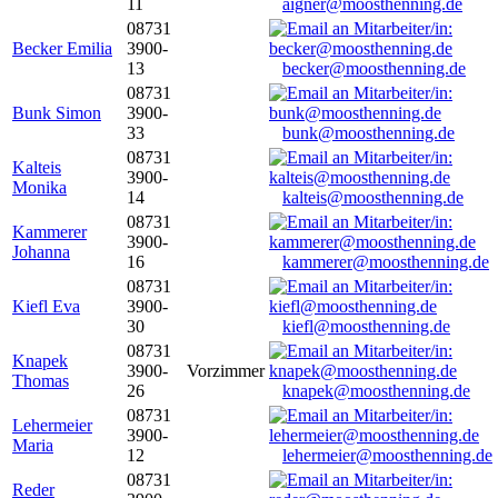
11
aigner@moosthenning.de
08731
Becker Emilia
3900-
13
becker@moosthenning.de
08731
Bunk Simon
3900-
33
bunk@moosthenning.de
08731
Kalteis
3900-
Monika
14
kalteis@moosthenning.de
08731
Kammerer
3900-
Johanna
16
kammerer@moosthenning.de
08731
Kiefl Eva
3900-
30
kiefl@moosthenning.de
08731
Knapek
3900-
Vorzimmer
Thomas
26
knapek@moosthenning.de
08731
Lehermeier
3900-
Maria
12
lehermeier@moosthenning.de
08731
Reder