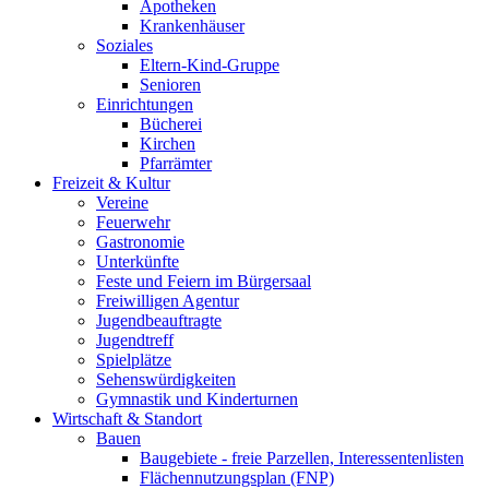
Apotheken
Krankenhäuser
Soziales
Eltern-Kind-Gruppe
Senioren
Einrichtungen
Bücherei
Kirchen
Pfarrämter
Freizeit & Kultur
Vereine
Feuerwehr
Gastronomie
Unterkünfte
Feste und Feiern im Bürgersaal
Freiwilligen Agentur
Jugendbeauftragte
Jugendtreff
Spielplätze
Sehenswürdigkeiten
Gymnastik und Kinderturnen
Wirtschaft & Standort
Bauen
Baugebiete - freie Parzellen, Interessentenlisten
Flächennutzungsplan (FNP)