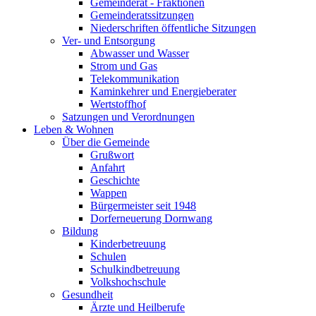
Gemeinderat - Fraktionen
Gemeinderatssitzungen
Niederschriften öffentliche Sitzungen
Ver- und Entsorgung
Abwasser und Wasser
Strom und Gas
Telekommunikation
Kaminkehrer und Energieberater
Wertstoffhof
Satzungen und Verordnungen
Leben & Wohnen
Über die Gemeinde
Grußwort
Anfahrt
Geschichte
Wappen
Bürgermeister seit 1948
Dorferneuerung Dornwang
Bildung
Kinderbetreuung
Schulen
Schulkindbetreuung
Volkshochschule
Gesundheit
Ärzte und Heilberufe