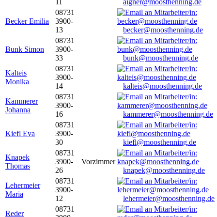
11
aigner@moosthenning.de
08731
Becker Emilia
3900-
13
becker@moosthenning.de
08731
Bunk Simon
3900-
33
bunk@moosthenning.de
08731
Kalteis
3900-
Monika
14
kalteis@moosthenning.de
08731
Kammerer
3900-
Johanna
16
kammerer@moosthenning.de
08731
Kiefl Eva
3900-
30
kiefl@moosthenning.de
08731
Knapek
3900-
Vorzimmer
Thomas
26
knapek@moosthenning.de
08731
Lehermeier
3900-
Maria
12
lehermeier@moosthenning.de
08731
Reder