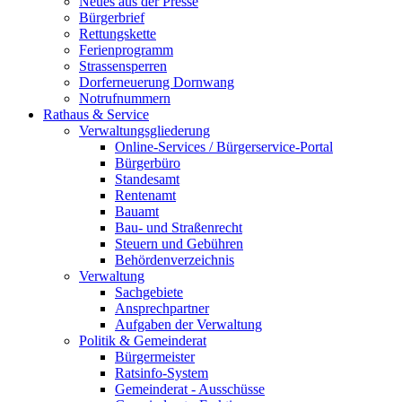
Neues aus der Presse
Bürgerbrief
Rettungskette
Ferienprogramm
Strassensperren
Dorferneuerung Dornwang
Notrufnummern
Rathaus & Service
Verwaltungsgliederung
Online-Services / Bürgerservice-Portal
Bürgerbüro
Standesamt
Rentenamt
Bauamt
Bau- und Straßenrecht
Steuern und Gebühren
Behördenverzeichnis
Verwaltung
Sachgebiete
Ansprechpartner
Aufgaben der Verwaltung
Politik & Gemeinderat
Bürgermeister
Ratsinfo-System
Gemeinderat - Ausschüsse