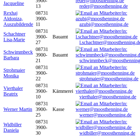
3900-
Jacqueline
13
reder@moosthenning.de
Rexhaj
08731
Aldoniza,
3900-
Auszubildende
11
azubi@moosthenning.de
08731
Schachtner
3900-
Bauamt
Lisa-Marie
27
l.schachtner@moosthenning.d
08731
Schwimmbeck
3900-
Bauamt
Barbara
21
schwimmbeck@moosthenning
08731
Strohmaier
3900-
Monika
22
strohmaier@moosthenning.de
08731
Vierthaler
3900-
Kämmerei
Beatrix
10
vierthaler@moosthenning.de
08731
Werner Martin
3900-
Kasse
25
werner@moosthenning.de
08731
Widbiller
3900-
Daniela
30
widbiller@moosthenning.de