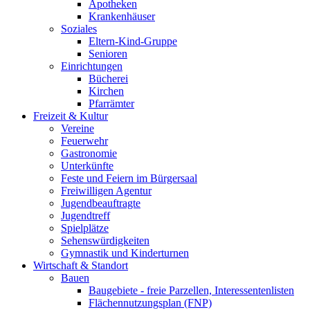
Apotheken
Krankenhäuser
Soziales
Eltern-Kind-Gruppe
Senioren
Einrichtungen
Bücherei
Kirchen
Pfarrämter
Freizeit & Kultur
Vereine
Feuerwehr
Gastronomie
Unterkünfte
Feste und Feiern im Bürgersaal
Freiwilligen Agentur
Jugendbeauftragte
Jugendtreff
Spielplätze
Sehenswürdigkeiten
Gymnastik und Kinderturnen
Wirtschaft & Standort
Bauen
Baugebiete - freie Parzellen, Interessentenlisten
Flächennutzungsplan (FNP)