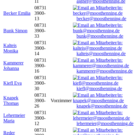
11
aigner@moosthenning.de
08731
Becker Emilia
3900-
13
becker@moosthenning.de
08731
Bunk Simon
3900-
33
bunk@moosthenning.de
08731
Kalteis
3900-
Monika
14
kalteis@moosthenning.de
08731
Kammerer
3900-
Johanna
16
kammerer@moosthenning.de
08731
Kiefl Eva
3900-
30
kiefl@moosthenning.de
08731
Knapek
3900-
Vorzimmer
Thomas
26
knapek@moosthenning.de
08731
Lehermeier
3900-
Maria
12
lehermeier@moosthenning.de
08731
Reder