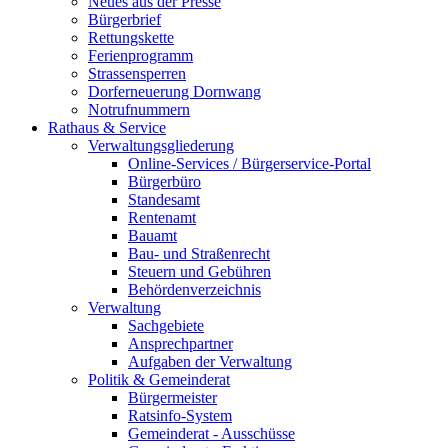
Neues aus der Presse
Bürgerbrief
Rettungskette
Ferienprogramm
Strassensperren
Dorferneuerung Dornwang
Notrufnummern
Rathaus & Service
Verwaltungsgliederung
Online-Services / Bürgerservice-Portal
Bürgerbüro
Standesamt
Rentenamt
Bauamt
Bau- und Straßenrecht
Steuern und Gebühren
Behördenverzeichnis
Verwaltung
Sachgebiete
Ansprechpartner
Aufgaben der Verwaltung
Politik & Gemeinderat
Bürgermeister
Ratsinfo-System
Gemeinderat - Ausschüsse