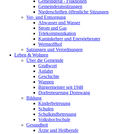
Gemeinderat - Fraktionen
Gemeinderatssitzungen
Niederschriften öffentliche Sitzungen
Ver- und Entsorgung
Abwasser und Wasser
Strom und Gas
Telekommunikation
Kaminkehrer und Energieberater
Wertstoffhof
Satzungen und Verordnungen
Leben & Wohnen
Über die Gemeinde
Grußwort
Anfahrt
Geschichte
Wappen
Bürgermeister seit 1948
Dorferneuerung Dornwang
Bildung
Kinderbetreuung
Schulen
Schulkindbetreuung
Volkshochschule
Gesundheit
Ärzte und Heilberufe