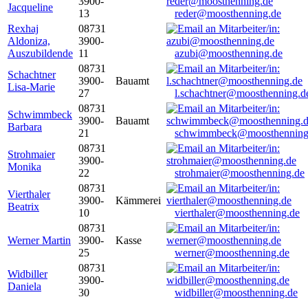
3900-
Jacqueline
13
reder@moosthenning.de
Rexhaj
08731
Aldoniza,
3900-
Auszubildende
11
azubi@moosthenning.de
08731
Schachtner
3900-
Bauamt
Lisa-Marie
27
l.schachtner@moosthenning.d
08731
Schwimmbeck
3900-
Bauamt
Barbara
21
schwimmbeck@moosthenning
08731
Strohmaier
3900-
Monika
22
strohmaier@moosthenning.de
08731
Vierthaler
3900-
Kämmerei
Beatrix
10
vierthaler@moosthenning.de
08731
Werner Martin
3900-
Kasse
25
werner@moosthenning.de
08731
Widbiller
3900-
Daniela
30
widbiller@moosthenning.de