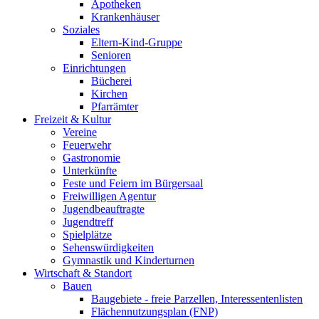
Apotheken
Krankenhäuser
Soziales
Eltern-Kind-Gruppe
Senioren
Einrichtungen
Bücherei
Kirchen
Pfarrämter
Freizeit & Kultur
Vereine
Feuerwehr
Gastronomie
Unterkünfte
Feste und Feiern im Bürgersaal
Freiwilligen Agentur
Jugendbeauftragte
Jugendtreff
Spielplätze
Sehenswürdigkeiten
Gymnastik und Kinderturnen
Wirtschaft & Standort
Bauen
Baugebiete - freie Parzellen, Interessentenlisten
Flächennutzungsplan (FNP)