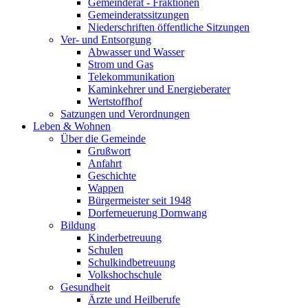
Gemeinderat - Fraktionen
Gemeinderatssitzungen
Niederschriften öffentliche Sitzungen
Ver- und Entsorgung
Abwasser und Wasser
Strom und Gas
Telekommunikation
Kaminkehrer und Energieberater
Wertstoffhof
Satzungen und Verordnungen
Leben & Wohnen
Über die Gemeinde
Grußwort
Anfahrt
Geschichte
Wappen
Bürgermeister seit 1948
Dorferneuerung Dornwang
Bildung
Kinderbetreuung
Schulen
Schulkindbetreuung
Volkshochschule
Gesundheit
Ärzte und Heilberufe