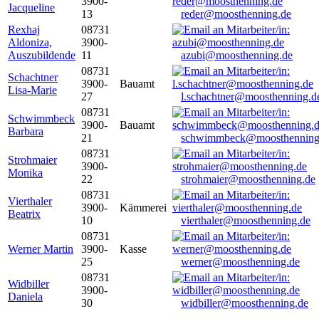
3900-
Jacqueline
13
reder@moosthenning.de
Rexhaj
08731
Aldoniza,
3900-
Auszubildende
11
azubi@moosthenning.de
08731
Schachtner
3900-
Bauamt
Lisa-Marie
27
l.schachtner@moosthenning.d
08731
Schwimmbeck
3900-
Bauamt
Barbara
21
schwimmbeck@moosthenning
08731
Strohmaier
3900-
Monika
22
strohmaier@moosthenning.de
08731
Vierthaler
3900-
Kämmerei
Beatrix
10
vierthaler@moosthenning.de
08731
Werner Martin
3900-
Kasse
25
werner@moosthenning.de
08731
Widbiller
3900-
Daniela
30
widbiller@moosthenning.de