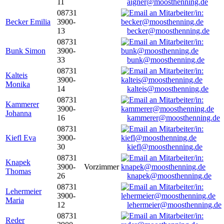
11
aigner@moosthenning.de
08731
Becker Emilia
3900-
13
becker@moosthenning.de
08731
Bunk Simon
3900-
33
bunk@moosthenning.de
08731
Kalteis
3900-
Monika
14
kalteis@moosthenning.de
08731
Kammerer
3900-
Johanna
16
kammerer@moosthenning.de
08731
Kiefl Eva
3900-
30
kiefl@moosthenning.de
08731
Knapek
3900-
Vorzimmer
Thomas
26
knapek@moosthenning.de
08731
Lehermeier
3900-
Maria
12
lehermeier@moosthenning.de
08731
Reder