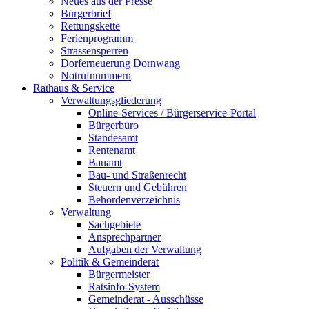
Neues aus der Presse
Bürgerbrief
Rettungskette
Ferienprogramm
Strassensperren
Dorferneuerung Dornwang
Notrufnummern
Rathaus & Service
Verwaltungsgliederung
Online-Services / Bürgerservice-Portal
Bürgerbüro
Standesamt
Rentenamt
Bauamt
Bau- und Straßenrecht
Steuern und Gebühren
Behördenverzeichnis
Verwaltung
Sachgebiete
Ansprechpartner
Aufgaben der Verwaltung
Politik & Gemeinderat
Bürgermeister
Ratsinfo-System
Gemeinderat - Ausschüsse