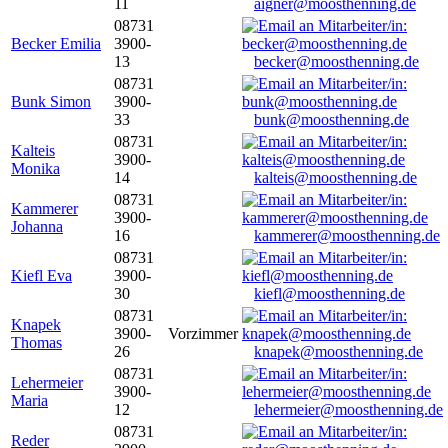
11
aigner@moosthenning.de
08731
Becker Emilia
3900-
13
becker@moosthenning.de
08731
Bunk Simon
3900-
33
bunk@moosthenning.de
08731
Kalteis
3900-
Monika
14
kalteis@moosthenning.de
08731
Kammerer
3900-
Johanna
16
kammerer@moosthenning.de
08731
Kiefl Eva
3900-
30
kiefl@moosthenning.de
08731
Knapek
3900-
Vorzimmer
Thomas
26
knapek@moosthenning.de
08731
Lehermeier
3900-
Maria
12
lehermeier@moosthenning.de
08731
Reder