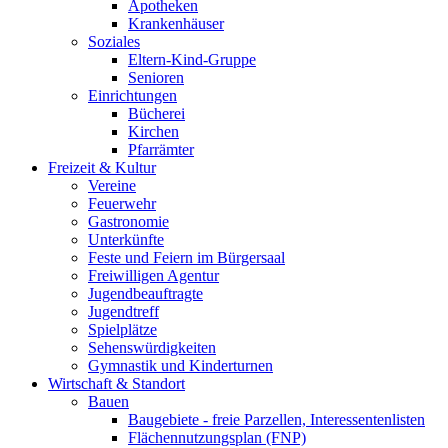
Apotheken
Krankenhäuser
Soziales
Eltern-Kind-Gruppe
Senioren
Einrichtungen
Bücherei
Kirchen
Pfarrämter
Freizeit & Kultur
Vereine
Feuerwehr
Gastronomie
Unterkünfte
Feste und Feiern im Bürgersaal
Freiwilligen Agentur
Jugendbeauftragte
Jugendtreff
Spielplätze
Sehenswürdigkeiten
Gymnastik und Kinderturnen
Wirtschaft & Standort
Bauen
Baugebiete - freie Parzellen, Interessentenlisten
Flächennutzungsplan (FNP)