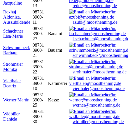
3900-
Jacqueline
13
reder@moosthenning.de
Rexhaj
08731
Aldoniza,
3900-
Auszubildende
11
azubi@moosthenning.de
08731
Schachtner
3900-
Bauamt
Lisa-Marie
27
l.schachtner@moosthenning.d
08731
Schwimmbeck
3900-
Bauamt
Barbara
21
schwimmbeck@moosthenning
08731
Strohmaier
3900-
Monika
22
strohmaier@moosthenning.de
08731
Vierthaler
3900-
Kämmerei
Beatrix
10
vierthaler@moosthenning.de
08731
Werner Martin
3900-
Kasse
25
werner@moosthenning.de
08731
Widbiller
3900-
Daniela
30
widbiller@moosthenning.de