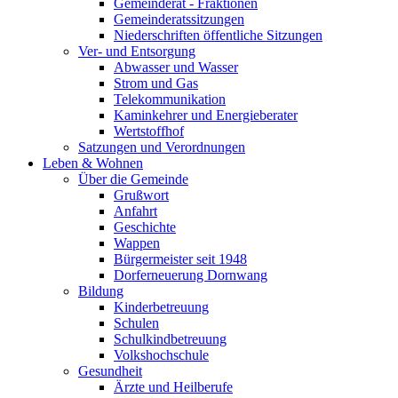
Gemeinderat - Fraktionen
Gemeinderatssitzungen
Niederschriften öffentliche Sitzungen
Ver- und Entsorgung
Abwasser und Wasser
Strom und Gas
Telekommunikation
Kaminkehrer und Energieberater
Wertstoffhof
Satzungen und Verordnungen
Leben & Wohnen
Über die Gemeinde
Grußwort
Anfahrt
Geschichte
Wappen
Bürgermeister seit 1948
Dorferneuerung Dornwang
Bildung
Kinderbetreuung
Schulen
Schulkindbetreuung
Volkshochschule
Gesundheit
Ärzte und Heilberufe