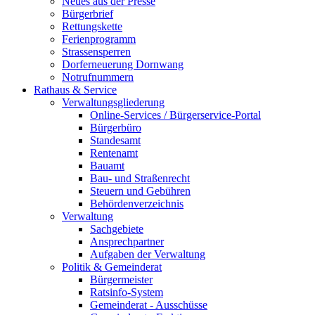
Neues aus der Presse
Bürgerbrief
Rettungskette
Ferienprogramm
Strassensperren
Dorferneuerung Dornwang
Notrufnummern
Rathaus & Service
Verwaltungsgliederung
Online-Services / Bürgerservice-Portal
Bürgerbüro
Standesamt
Rentenamt
Bauamt
Bau- und Straßenrecht
Steuern und Gebühren
Behördenverzeichnis
Verwaltung
Sachgebiete
Ansprechpartner
Aufgaben der Verwaltung
Politik & Gemeinderat
Bürgermeister
Ratsinfo-System
Gemeinderat - Ausschüsse