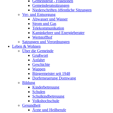
Gemeinderat - Fraktionen
Gemeinderatssitzungen
Niederschriften öffentliche Sitzungen
Ver- und Entsorgung
Abwasser und Wasser
Strom und Gas
Telekommunikation
Kaminkehrer und Energieberater
Wertstoffhof
Satzungen und Verordnungen
Leben & Wohnen
Über die Gemeinde
Grußwort
Anfahrt
Geschichte
Wappen
Bürgermeister seit 1948
Dorferneuerung Dornwang
Bildung
Kinderbetreuung
Schulen
Schulkindbetreuung
Volkshochschule
Gesundheit
Ärzte und Heilberufe