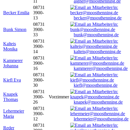
11
aigner@moosthenning.de
08731
Becker Emilia
3900-
13
becker@moosthenning.de
08731
Bunk Simon
3900-
33
bunk@moosthenning.de
08731
Kalteis
3900-
Monika
14
kalteis@moosthenning.de
08731
Kammerer
3900-
Johanna
16
kammerer@moosthenning.de
08731
Kiefl Eva
3900-
30
kiefl@moosthenning.de
08731
Knapek
3900-
Vorzimmer
Thomas
26
knapek@moosthenning.de
08731
Lehermeier
3900-
Maria
12
lehermeier@moosthenning.de
08731
Reder