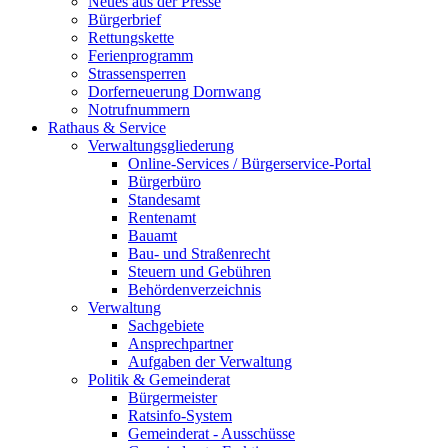
Neues aus der Presse
Bürgerbrief
Rettungskette
Ferienprogramm
Strassensperren
Dorferneuerung Dornwang
Notrufnummern
Rathaus & Service
Verwaltungsgliederung
Online-Services / Bürgerservice-Portal
Bürgerbüro
Standesamt
Rentenamt
Bauamt
Bau- und Straßenrecht
Steuern und Gebühren
Behördenverzeichnis
Verwaltung
Sachgebiete
Ansprechpartner
Aufgaben der Verwaltung
Politik & Gemeinderat
Bürgermeister
Ratsinfo-System
Gemeinderat - Ausschüsse