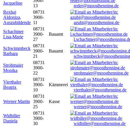
3900-
Jacqueline
13
reder@moosthenning.de
Rexhaj
08731
Aldoniza,
3900-
Auszubildende
11
azubi@moosthenning.de
08731
Schachtner
3900-
Bauamt
Lisa-Marie
27
l.schachtner@moosthenning.d
08731
Schwimmbeck
3900-
Bauamt
Barbara
21
schwimmbeck@moosthenning
08731
Strohmaier
3900-
Monika
22
strohmaier@moosthenning.de
08731
Vierthaler
3900-
Kämmerei
Beatrix
10
vierthaler@moosthenning.de
08731
Werner Martin
3900-
Kasse
25
werner@moosthenning.de
08731
Widbiller
3900-
Daniela
30
widbiller@moosthenning.de