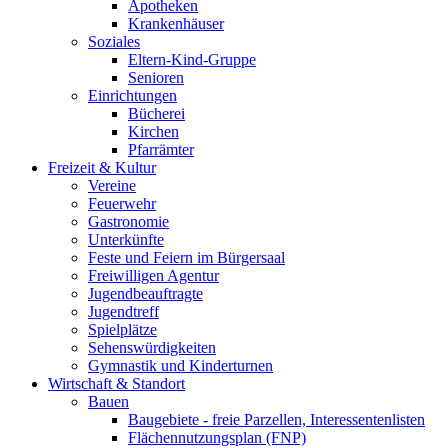
Apotheken
Krankenhäuser
Soziales
Eltern-Kind-Gruppe
Senioren
Einrichtungen
Bücherei
Kirchen
Pfarrämter
Freizeit & Kultur
Vereine
Feuerwehr
Gastronomie
Unterkünfte
Feste und Feiern im Bürgersaal
Freiwilligen Agentur
Jugendbeauftragte
Jugendtreff
Spielplätze
Sehenswürdigkeiten
Gymnastik und Kinderturnen
Wirtschaft & Standort
Bauen
Baugebiete - freie Parzellen, Interessentenlisten
Flächennutzungsplan (FNP)