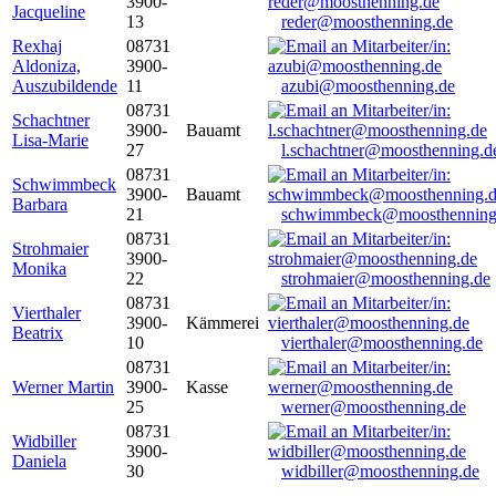
3900-
Jacqueline
13
reder@moosthenning.de
Rexhaj
08731
Aldoniza,
3900-
Auszubildende
11
azubi@moosthenning.de
08731
Schachtner
3900-
Bauamt
Lisa-Marie
27
l.schachtner@moosthenning.d
08731
Schwimmbeck
3900-
Bauamt
Barbara
21
schwimmbeck@moosthenning
08731
Strohmaier
3900-
Monika
22
strohmaier@moosthenning.de
08731
Vierthaler
3900-
Kämmerei
Beatrix
10
vierthaler@moosthenning.de
08731
Werner Martin
3900-
Kasse
25
werner@moosthenning.de
08731
Widbiller
3900-
Daniela
30
widbiller@moosthenning.de