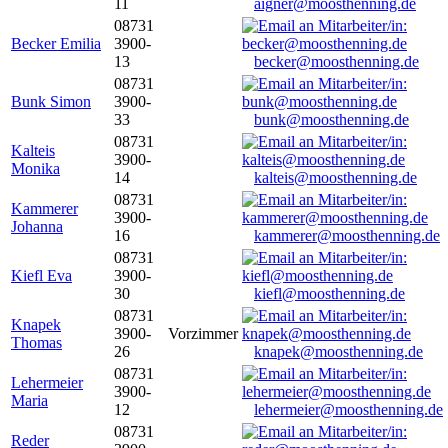
11
aigner@moosthenning.de
08731
Becker Emilia
3900-
13
becker@moosthenning.de
08731
Bunk Simon
3900-
33
bunk@moosthenning.de
08731
Kalteis
3900-
Monika
14
kalteis@moosthenning.de
08731
Kammerer
3900-
Johanna
16
kammerer@moosthenning.de
08731
Kiefl Eva
3900-
30
kiefl@moosthenning.de
08731
Knapek
3900-
Vorzimmer
Thomas
26
knapek@moosthenning.de
08731
Lehermeier
3900-
Maria
12
lehermeier@moosthenning.de
08731
Reder