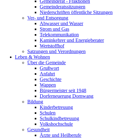
Gemeinderat - Fraktionen
Gemeinderatssitzungen
Niederschriften öffentliche Sitzungen
Ver- und Entsorgung
Abwasser und Wasser
Strom und Gas
Telekommunikation
Kaminkehrer und Energieberater
Wertstoffhof
Satzungen und Verordnungen
Leben & Wohnen
Über die Gemeinde
Grußwort
Anfahrt
Geschichte
Wappen
Bürgermeister seit 1948
Dorferneuerung Dornwang
Bildung
Kinderbetreuung
Schulen
Schulkindbetreuung
Volkshochschule
Gesundheit
Ärzte und Heilberufe