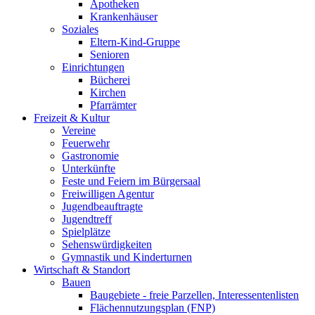
Apotheken
Krankenhäuser
Soziales
Eltern-Kind-Gruppe
Senioren
Einrichtungen
Bücherei
Kirchen
Pfarrämter
Freizeit & Kultur
Vereine
Feuerwehr
Gastronomie
Unterkünfte
Feste und Feiern im Bürgersaal
Freiwilligen Agentur
Jugendbeauftragte
Jugendtreff
Spielplätze
Sehenswürdigkeiten
Gymnastik und Kinderturnen
Wirtschaft & Standort
Bauen
Baugebiete - freie Parzellen, Interessentenlisten
Flächennutzungsplan (FNP)