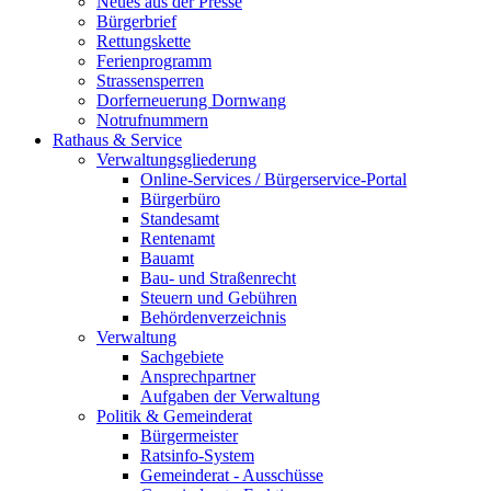
Neues aus der Presse
Bürgerbrief
Rettungskette
Ferienprogramm
Strassensperren
Dorferneuerung Dornwang
Notrufnummern
Rathaus & Service
Verwaltungsgliederung
Online-Services / Bürgerservice-Portal
Bürgerbüro
Standesamt
Rentenamt
Bauamt
Bau- und Straßenrecht
Steuern und Gebühren
Behördenverzeichnis
Verwaltung
Sachgebiete
Ansprechpartner
Aufgaben der Verwaltung
Politik & Gemeinderat
Bürgermeister
Ratsinfo-System
Gemeinderat - Ausschüsse