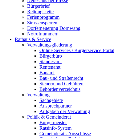
Neues aus der Presse
Bürgerbrief
Rettungskette
Ferienprogramm
Strassensperren
Dorferneuerung Dornwang
Notrufnummern
Rathaus & Service
Verwaltungsgliederung
Online-Services / Bürgerservice-Portal
Bürgerbüro
Standesamt
Rentenamt
Bauamt
Bau- und Straßenrecht
Steuern und Gebühren
Behördenverzeichnis
Verwaltung
Sachgebiete
Ansprechpartner
Aufgaben der Verwaltung
Politik & Gemeinderat
Bürgermeister
Ratsinfo-System
Gemeinderat - Ausschüsse