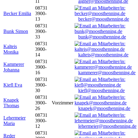
11
aigner@moosthenning.de
08731
Becker Emilia
3900-
13
becker@moosthenning.de
08731
Bunk Simon
3900-
33
bunk@moosthenning.de
08731
Kalteis
3900-
Monika
14
kalteis@moosthenning.de
08731
Kammerer
3900-
Johanna
16
kammerer@moosthenning.de
08731
Kiefl Eva
3900-
30
kiefl@moosthenning.de
08731
Knapek
3900-
Vorzimmer
Thomas
26
knapek@moosthenning.de
08731
Lehermeier
3900-
Maria
12
lehermeier@moosthenning.de
08731
Reder