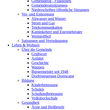
Gemeinderat - Fraktionen
Gemeinderatssitzungen
Niederschriften öffentliche Sitzungen
Ver- und Entsorgung
Abwasser und Wasser
Strom und Gas
Telekommunikation
Kaminkehrer und Energieberater
Wertstoffhof
Satzungen und Verordnungen
Leben & Wohnen
Über die Gemeinde
Grußwort
Anfahrt
Geschichte
Wappen
Bürgermeister seit 1948
Dorferneuerung Dornwang
Bildung
Kinderbetreuung
Schulen
Schulkindbetreuung
Volkshochschule
Gesundheit
Ärzte und Heilberufe