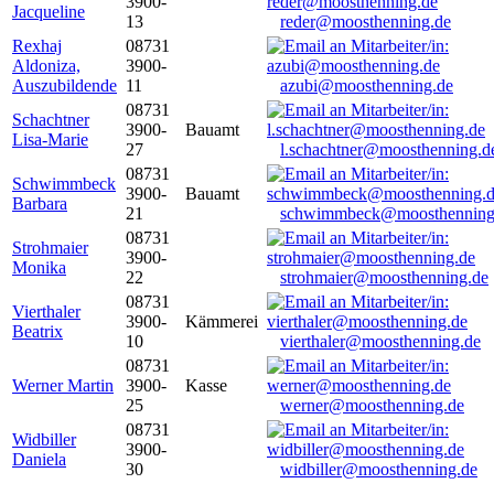
3900-
Jacqueline
13
reder@moosthenning.de
Rexhaj
08731
Aldoniza,
3900-
Auszubildende
11
azubi@moosthenning.de
08731
Schachtner
3900-
Bauamt
Lisa-Marie
27
l.schachtner@moosthenning.d
08731
Schwimmbeck
3900-
Bauamt
Barbara
21
schwimmbeck@moosthenning
08731
Strohmaier
3900-
Monika
22
strohmaier@moosthenning.de
08731
Vierthaler
3900-
Kämmerei
Beatrix
10
vierthaler@moosthenning.de
08731
Werner Martin
3900-
Kasse
25
werner@moosthenning.de
08731
Widbiller
3900-
Daniela
30
widbiller@moosthenning.de