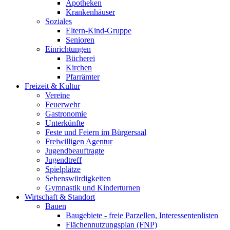
Apotheken
Krankenhäuser
Soziales
Eltern-Kind-Gruppe
Senioren
Einrichtungen
Bücherei
Kirchen
Pfarrämter
Freizeit & Kultur
Vereine
Feuerwehr
Gastronomie
Unterkünfte
Feste und Feiern im Bürgersaal
Freiwilligen Agentur
Jugendbeauftragte
Jugendtreff
Spielplätze
Sehenswürdigkeiten
Gymnastik und Kinderturnen
Wirtschaft & Standort
Bauen
Baugebiete - freie Parzellen, Interessentenlisten
Flächennutzungsplan (FNP)