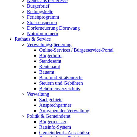
Neues aus der Presse
Bürgerbrief
Rettungskette
Ferienprogramm
Strassensperren
Dorferneuerung Dornwang
Notrufnummern
Rathaus & Service
Verwaltungsgliederung
Online-Services / Bürgerservice-Portal
Bürgerbüro
Standesamt
Rentenamt
Bauamt
Bau- und Straßenrecht
Steuern und Gebühren
Behördenverzeichnis
Verwaltung
Sachgebiete
Ansprechpartner
Aufgaben der Verwaltung
Politik & Gemeinderat
Bürgermeister
Ratsinfo-System
Gemeinderat - Ausschüsse