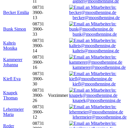
11
aigner@moosthenning.de
08731
Becker Emilia
3900-
13
becker@moosthenning.de
08731
Bunk Simon
3900-
33
bunk@moosthenning.de
08731
Kalteis
3900-
Monika
14
kalteis@moosthenning.de
08731
Kammerer
3900-
Johanna
16
kammerer@moosthenning.de
08731
Kiefl Eva
3900-
30
kiefl@moosthenning.de
08731
Knapek
3900-
Vorzimmer
Thomas
26
knapek@moosthenning.de
08731
Lehermeier
3900-
Maria
12
lehermeier@moosthenning.de
08731
Reder