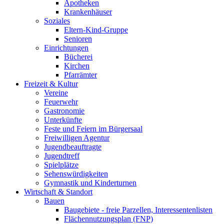
Apotheken
Krankenhäuser
Soziales
Eltern-Kind-Gruppe
Senioren
Einrichtungen
Bücherei
Kirchen
Pfarrämter
Freizeit & Kultur
Vereine
Feuerwehr
Gastronomie
Unterkünfte
Feste und Feiern im Bürgersaal
Freiwilligen Agentur
Jugendbeauftragte
Jugendtreff
Spielplätze
Sehenswürdigkeiten
Gymnastik und Kinderturnen
Wirtschaft & Standort
Bauen
Baugebiete - freie Parzellen, Interessentenlisten
Flächennutzungsplan (FNP)