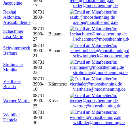
3900-
Jacqueline
13
reder@moosthenning.de
Rexhaj
08731
Aldoniza,
3900-
Auszubildende
11
azubi@moosthenning.de
08731
Schachtner
3900-
Bauamt
Lisa-Marie
27
l.schachtner@moosthenning.d
08731
Schwimmbeck
3900-
Bauamt
Barbara
21
schwimmbeck@moosthenning
08731
Strohmaier
3900-
Monika
22
strohmaier@moosthenning.de
08731
Vierthaler
3900-
Kämmerei
Beatrix
10
vierthaler@moosthenning.de
08731
Werner Martin
3900-
Kasse
25
werner@moosthenning.de
08731
Widbiller
3900-
Daniela
30
widbiller@moosthenning.de