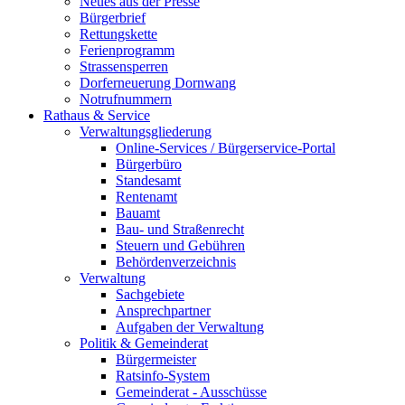
Neues aus der Presse
Bürgerbrief
Rettungskette
Ferienprogramm
Strassensperren
Dorferneuerung Dornwang
Notrufnummern
Rathaus & Service
Verwaltungsgliederung
Online-Services / Bürgerservice-Portal
Bürgerbüro
Standesamt
Rentenamt
Bauamt
Bau- und Straßenrecht
Steuern und Gebühren
Behördenverzeichnis
Verwaltung
Sachgebiete
Ansprechpartner
Aufgaben der Verwaltung
Politik & Gemeinderat
Bürgermeister
Ratsinfo-System
Gemeinderat - Ausschüsse