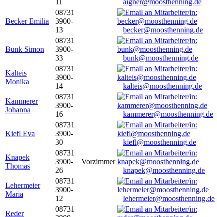
11
aigner@moosthenning.de
08731
Becker Emilia
3900-
13
becker@moosthenning.de
08731
Bunk Simon
3900-
33
bunk@moosthenning.de
08731
Kalteis
3900-
Monika
14
kalteis@moosthenning.de
08731
Kammerer
3900-
Johanna
16
kammerer@moosthenning.de
08731
Kiefl Eva
3900-
30
kiefl@moosthenning.de
08731
Knapek
3900-
Vorzimmer
Thomas
26
knapek@moosthenning.de
08731
Lehermeier
3900-
Maria
12
lehermeier@moosthenning.de
08731
Reder