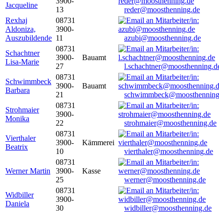
3900-
Jacqueline
13
reder@moosthenning.de
Rexhaj
08731
Aldoniza,
3900-
Auszubildende
11
azubi@moosthenning.de
08731
Schachtner
3900-
Bauamt
Lisa-Marie
27
l.schachtner@moosthenning.d
08731
Schwimmbeck
3900-
Bauamt
Barbara
21
schwimmbeck@moosthenning
08731
Strohmaier
3900-
Monika
22
strohmaier@moosthenning.de
08731
Vierthaler
3900-
Kämmerei
Beatrix
10
vierthaler@moosthenning.de
08731
Werner Martin
3900-
Kasse
25
werner@moosthenning.de
08731
Widbiller
3900-
Daniela
30
widbiller@moosthenning.de