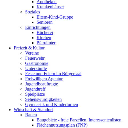
Apotheken
Krankenhäuser
Soziales
Eltern-Kind-Gruppe
Senioren
Einrichtungen
Bücherei
Kirchen
Pfarrämter
Freizeit & Kultur
Vereine
Feuerwehr
Gastronomie
Unterkünfte
Feste und Feiern im Bürgersaal
Freiwilligen Agentur
Jugendbeauftragte
Jugendtreff
Spielplätze
Sehenswürdigkeiten
Gymnastik und Kinderturnen
Wirtschaft & Standort
Bauen
Baugebiete - freie Parzellen, Interessentenlisten
Flächennutzungsplan (FNP)