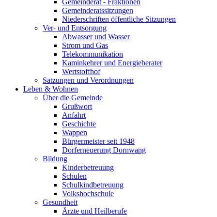
Gemeinderat - Fraktionen
Gemeinderatssitzungen
Niederschriften öffentliche Sitzungen
Ver- und Entsorgung
Abwasser und Wasser
Strom und Gas
Telekommunikation
Kaminkehrer und Energieberater
Wertstoffhof
Satzungen und Verordnungen
Leben & Wohnen
Über die Gemeinde
Grußwort
Anfahrt
Geschichte
Wappen
Bürgermeister seit 1948
Dorferneuerung Dornwang
Bildung
Kinderbetreuung
Schulen
Schulkindbetreuung
Volkshochschule
Gesundheit
Ärzte und Heilberufe