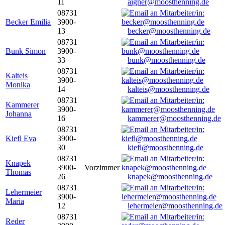
11
aigner@moosthenning.de
08731
Becker Emilia
3900-
13
becker@moosthenning.de
08731
Bunk Simon
3900-
33
bunk@moosthenning.de
08731
Kalteis
3900-
Monika
14
kalteis@moosthenning.de
08731
Kammerer
3900-
Johanna
16
kammerer@moosthenning.de
08731
Kiefl Eva
3900-
30
kiefl@moosthenning.de
08731
Knapek
3900-
Vorzimmer
Thomas
26
knapek@moosthenning.de
08731
Lehermeier
3900-
Maria
12
lehermeier@moosthenning.de
08731
Reder