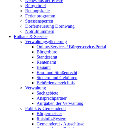
Neues aus der Presse
Bürgerbrief
Rettungskette
Ferienprogramm
Strassensperren
Dorferneuerung Dornwang
Notrufnummern
Rathaus & Service
Verwaltungsgliederung
Online-Services / Bürgerservice-Portal
Bürgerbüro
Standesamt
Rentenamt
Bauamt
Bau- und Straßenrecht
Steuern und Gebühren
Behördenverzeichnis
Verwaltung
Sachgebiete
Ansprechpartner
Aufgaben der Verwaltung
Politik & Gemeinderat
Bürgermeister
Ratsinfo-System
Gemeinderat - Ausschüsse