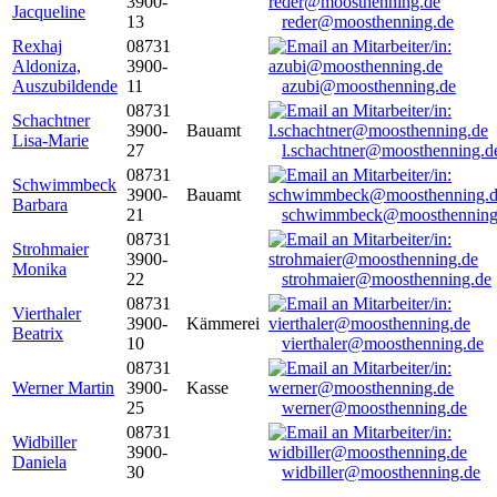
3900-
Jacqueline
13
reder@moosthenning.de
Rexhaj
08731
Aldoniza,
3900-
Auszubildende
11
azubi@moosthenning.de
08731
Schachtner
3900-
Bauamt
Lisa-Marie
27
l.schachtner@moosthenning.d
08731
Schwimmbeck
3900-
Bauamt
Barbara
21
schwimmbeck@moosthenning
08731
Strohmaier
3900-
Monika
22
strohmaier@moosthenning.de
08731
Vierthaler
3900-
Kämmerei
Beatrix
10
vierthaler@moosthenning.de
08731
Werner Martin
3900-
Kasse
25
werner@moosthenning.de
08731
Widbiller
3900-
Daniela
30
widbiller@moosthenning.de