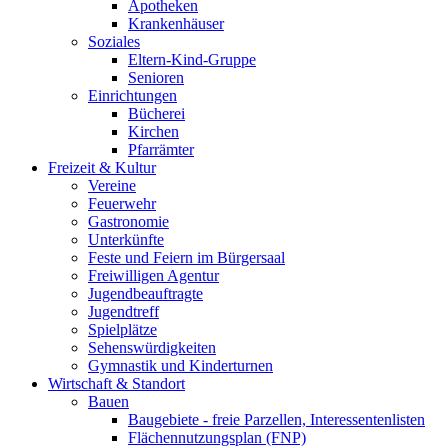
Apotheken
Krankenhäuser
Soziales
Eltern-Kind-Gruppe
Senioren
Einrichtungen
Bücherei
Kirchen
Pfarrämter
Freizeit & Kultur
Vereine
Feuerwehr
Gastronomie
Unterkünfte
Feste und Feiern im Bürgersaal
Freiwilligen Agentur
Jugendbeauftragte
Jugendtreff
Spielplätze
Sehenswürdigkeiten
Gymnastik und Kinderturnen
Wirtschaft & Standort
Bauen
Baugebiete - freie Parzellen, Interessentenlisten
Flächennutzungsplan (FNP)