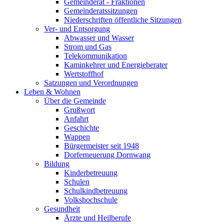
Gemeinderat - Fraktionen
Gemeinderatssitzungen
Niederschriften öffentliche Sitzungen
Ver- und Entsorgung
Abwasser und Wasser
Strom und Gas
Telekommunikation
Kaminkehrer und Energieberater
Wertstoffhof
Satzungen und Verordnungen
Leben & Wohnen
Über die Gemeinde
Grußwort
Anfahrt
Geschichte
Wappen
Bürgermeister seit 1948
Dorferneuerung Dornwang
Bildung
Kinderbetreuung
Schulen
Schulkindbetreuung
Volkshochschule
Gesundheit
Ärzte und Heilberufe