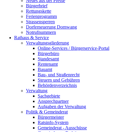
Neues aus der Presse
Bürgerbrief
Rettungskette
Ferienprogramm
Strassensperren
Dorferneuerung Dornwang
Notrufnummern
Rathaus & Service
Verwaltungsgliederung
Online-Services / Bürgerservice-Portal
Bürgerbüro
Standesamt
Rentenamt
Bauamt
Bau- und Straßenrecht
Steuern und Gebühren
Behördenverzeichnis
Verwaltung
Sachgebiete
Ansprechpartner
Aufgaben der Verwaltung
Politik & Gemeinderat
Bürgermeister
Ratsinfo-System
Gemeinderat - Ausschüsse