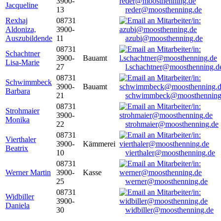
3900-
Jacqueline
13
reder@moosthenning.de
Rexhaj
08731
Aldoniza,
3900-
Auszubildende
11
azubi@moosthenning.de
08731
Schachtner
3900-
Bauamt
Lisa-Marie
27
l.schachtner@moosthenning.d
08731
Schwimmbeck
3900-
Bauamt
Barbara
21
schwimmbeck@moosthenning
08731
Strohmaier
3900-
Monika
22
strohmaier@moosthenning.de
08731
Vierthaler
3900-
Kämmerei
Beatrix
10
vierthaler@moosthenning.de
08731
Werner Martin
3900-
Kasse
25
werner@moosthenning.de
08731
Widbiller
3900-
Daniela
30
widbiller@moosthenning.de