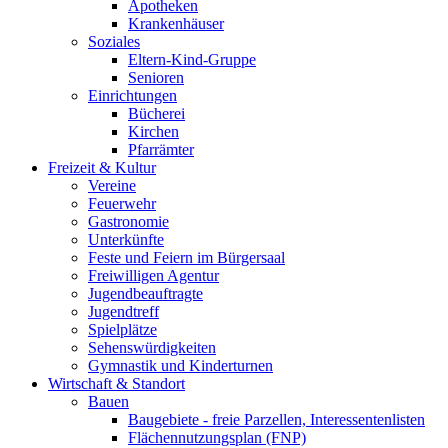
Apotheken
Krankenhäuser
Soziales
Eltern-Kind-Gruppe
Senioren
Einrichtungen
Bücherei
Kirchen
Pfarrämter
Freizeit & Kultur
Vereine
Feuerwehr
Gastronomie
Unterkünfte
Feste und Feiern im Bürgersaal
Freiwilligen Agentur
Jugendbeauftragte
Jugendtreff
Spielplätze
Sehenswürdigkeiten
Gymnastik und Kinderturnen
Wirtschaft & Standort
Bauen
Baugebiete - freie Parzellen, Interessentenlisten
Flächennutzungsplan (FNP)