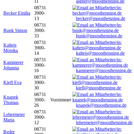
11
aigner@moosthenning.de
08731
Becker Emilia
3900-
13
becker@moosthenning.de
08731
Bunk Simon
3900-
33
bunk@moosthenning.de
08731
Kalteis
3900-
Monika
14
kalteis@moosthenning.de
08731
Kammerer
3900-
Johanna
16
kammerer@moosthenning.de
08731
Kiefl Eva
3900-
30
kiefl@moosthenning.de
08731
Knapek
3900-
Vorzimmer
Thomas
26
knapek@moosthenning.de
08731
Lehermeier
3900-
Maria
12
lehermeier@moosthenning.de
08731
Reder