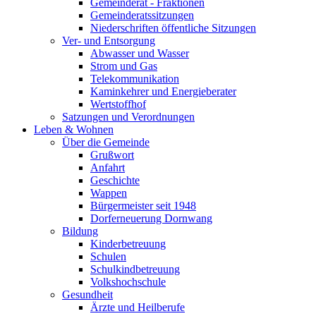
Gemeinderat - Fraktionen
Gemeinderatssitzungen
Niederschriften öffentliche Sitzungen
Ver- und Entsorgung
Abwasser und Wasser
Strom und Gas
Telekommunikation
Kaminkehrer und Energieberater
Wertstoffhof
Satzungen und Verordnungen
Leben & Wohnen
Über die Gemeinde
Grußwort
Anfahrt
Geschichte
Wappen
Bürgermeister seit 1948
Dorferneuerung Dornwang
Bildung
Kinderbetreuung
Schulen
Schulkindbetreuung
Volkshochschule
Gesundheit
Ärzte und Heilberufe