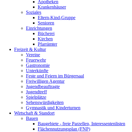
Apotheken
Krankenhäuser
Soziales
Eltern-Kind-Gruppe
Senioren
Einrichtungen
Bücherei
Kirchen
Pfarrämter
Freizeit & Kultur
Vereine
Feuerwehr
Gastronomie
Unterkünfte
Feste und Feiern im Bürgersaal
Freiwilligen Agentur
Jugendbeauftragte
Jugendtreff
Spielplätze
Sehenswürdigkeiten
Gymnastik und Kinderturnen
Wirtschaft & Standort
Bauen
Baugebiete - freie Parzellen, Interessentenlisten
Flächennutzungsplan (FNP)