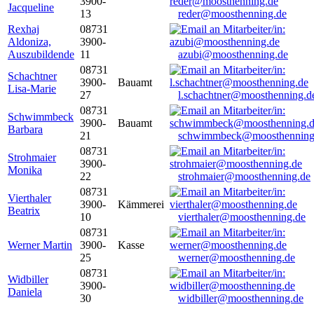
3900-
Jacqueline
13
reder@moosthenning.de
Rexhaj
08731
Aldoniza,
3900-
Auszubildende
11
azubi@moosthenning.de
08731
Schachtner
3900-
Bauamt
Lisa-Marie
27
l.schachtner@moosthenning.d
08731
Schwimmbeck
3900-
Bauamt
Barbara
21
schwimmbeck@moosthenning
08731
Strohmaier
3900-
Monika
22
strohmaier@moosthenning.de
08731
Vierthaler
3900-
Kämmerei
Beatrix
10
vierthaler@moosthenning.de
08731
Werner Martin
3900-
Kasse
25
werner@moosthenning.de
08731
Widbiller
3900-
Daniela
30
widbiller@moosthenning.de