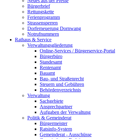
Neues aus der Presse
Bürgerbrief
Rettungskette
Ferienprogramm
Strassensperren
Dorferneuerung Dornwang
Notrufnummern
Rathaus & Service
Verwaltungsgliederung
Online-Services / Bürgerservice-Portal
Bürgerbüro
Standesamt
Rentenamt
Bauamt
Bau- und Straßenrecht
Steuern und Gebühren
Behördenverzeichnis
Verwaltung
Sachgebiete
Ansprechpartner
Aufgaben der Verwaltung
Politik & Gemeinderat
Bürgermeister
Ratsinfo-System
Gemeinderat - Ausschüsse