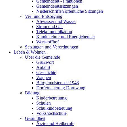
Gemeinderat - Fraktionen
Gemeinderatssitzungen
Niederschriften öffentliche Sitzungen
Ver- und Entsorgung
Abwasser und Wasser
Strom und Gas
Telekommunikation
Kaminkehrer und Energieberater
Wertstoffhof
Satzungen und Verordnungen
Leben & Wohnen
Über die Gemeinde
Grußwort
Anfahrt
Geschichte
Wappen
Bürgermeister seit 1948
Dorferneuerung Dornwang
Bildung
Kinderbetreuung
Schulen
Schulkindbetreuung
Volkshochschule
Gesundheit
Ärzte und Heilberufe