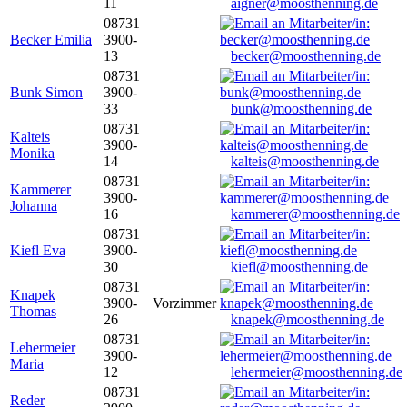
11
aigner@moosthenning.de
08731
Becker Emilia
3900-
13
becker@moosthenning.de
08731
Bunk Simon
3900-
33
bunk@moosthenning.de
08731
Kalteis
3900-
Monika
14
kalteis@moosthenning.de
08731
Kammerer
3900-
Johanna
16
kammerer@moosthenning.de
08731
Kiefl Eva
3900-
30
kiefl@moosthenning.de
08731
Knapek
3900-
Vorzimmer
Thomas
26
knapek@moosthenning.de
08731
Lehermeier
3900-
Maria
12
lehermeier@moosthenning.de
08731
Reder