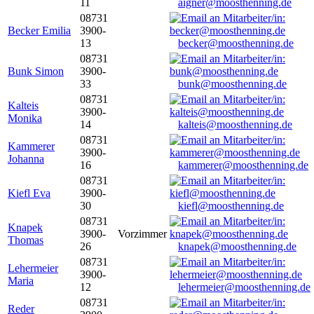
11
aigner@moosthenning.de
08731
Becker Emilia
3900-
13
becker@moosthenning.de
08731
Bunk Simon
3900-
33
bunk@moosthenning.de
08731
Kalteis
3900-
Monika
14
kalteis@moosthenning.de
08731
Kammerer
3900-
Johanna
16
kammerer@moosthenning.de
08731
Kiefl Eva
3900-
30
kiefl@moosthenning.de
08731
Knapek
3900-
Vorzimmer
Thomas
26
knapek@moosthenning.de
08731
Lehermeier
3900-
Maria
12
lehermeier@moosthenning.de
08731
Reder