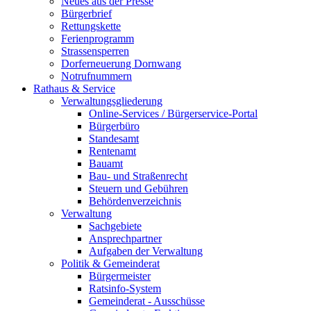
Neues aus der Presse
Bürgerbrief
Rettungskette
Ferienprogramm
Strassensperren
Dorferneuerung Dornwang
Notrufnummern
Rathaus & Service
Verwaltungsgliederung
Online-Services / Bürgerservice-Portal
Bürgerbüro
Standesamt
Rentenamt
Bauamt
Bau- und Straßenrecht
Steuern und Gebühren
Behördenverzeichnis
Verwaltung
Sachgebiete
Ansprechpartner
Aufgaben der Verwaltung
Politik & Gemeinderat
Bürgermeister
Ratsinfo-System
Gemeinderat - Ausschüsse