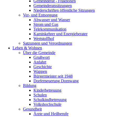
Gemeinderat - Fraktionen
Gemeinderatssitzungen
Niederschriften öffentliche Sitzungen
Ver- und Entsorgung
Abwasser und Wasser
Strom und Gas
Telekommunikation
Kaminkehrer und Energieberater
Wertstoffhof
Satzungen und Verordnungen
Leben & Wohnen
Über die Gemeinde
Grußwort
Anfahrt
Geschichte
Wappen
Bürgermeister seit 1948
Dorferneuerung Dornwang
Bildung
Kinderbetreuung
Schulen
Schulkindbetreuung
Volkshochschule
Gesundheit
Ärzte und Heilberufe