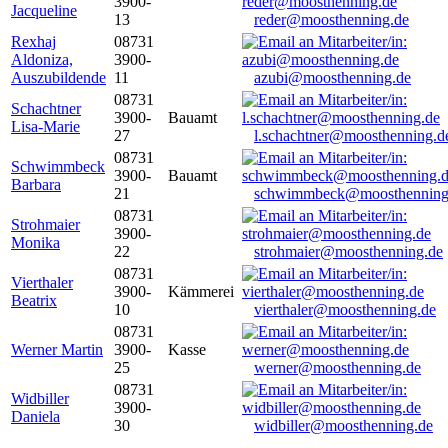
3900-
Jacqueline
13
reder@moosthenning.de
Rexhaj
08731
Aldoniza,
3900-
Auszubildende
11
azubi@moosthenning.de
08731
Schachtner
3900-
Bauamt
Lisa-Marie
27
l.schachtner@moosthenning.d
08731
Schwimmbeck
3900-
Bauamt
Barbara
21
schwimmbeck@moosthenning
08731
Strohmaier
3900-
Monika
22
strohmaier@moosthenning.de
08731
Vierthaler
3900-
Kämmerei
Beatrix
10
vierthaler@moosthenning.de
08731
Werner Martin
3900-
Kasse
25
werner@moosthenning.de
08731
Widbiller
3900-
Daniela
30
widbiller@moosthenning.de