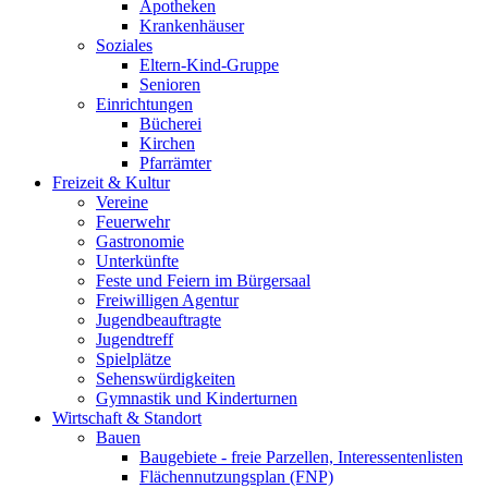
Apotheken
Krankenhäuser
Soziales
Eltern-Kind-Gruppe
Senioren
Einrichtungen
Bücherei
Kirchen
Pfarrämter
Freizeit & Kultur
Vereine
Feuerwehr
Gastronomie
Unterkünfte
Feste und Feiern im Bürgersaal
Freiwilligen Agentur
Jugendbeauftragte
Jugendtreff
Spielplätze
Sehenswürdigkeiten
Gymnastik und Kinderturnen
Wirtschaft & Standort
Bauen
Baugebiete - freie Parzellen, Interessentenlisten
Flächennutzungsplan (FNP)