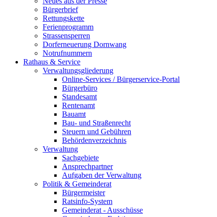
Neues aus der Presse
Bürgerbrief
Rettungskette
Ferienprogramm
Strassensperren
Dorferneuerung Dornwang
Notrufnummern
Rathaus & Service
Verwaltungsgliederung
Online-Services / Bürgerservice-Portal
Bürgerbüro
Standesamt
Rentenamt
Bauamt
Bau- und Straßenrecht
Steuern und Gebühren
Behördenverzeichnis
Verwaltung
Sachgebiete
Ansprechpartner
Aufgaben der Verwaltung
Politik & Gemeinderat
Bürgermeister
Ratsinfo-System
Gemeinderat - Ausschüsse