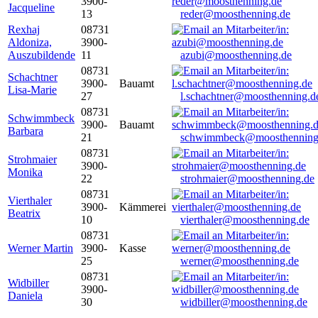
3900-
Jacqueline
13
reder@moosthenning.de
Rexhaj
08731
Aldoniza,
3900-
Auszubildende
11
azubi@moosthenning.de
08731
Schachtner
3900-
Bauamt
Lisa-Marie
27
l.schachtner@moosthenning.d
08731
Schwimmbeck
3900-
Bauamt
Barbara
21
schwimmbeck@moosthenning
08731
Strohmaier
3900-
Monika
22
strohmaier@moosthenning.de
08731
Vierthaler
3900-
Kämmerei
Beatrix
10
vierthaler@moosthenning.de
08731
Werner Martin
3900-
Kasse
25
werner@moosthenning.de
08731
Widbiller
3900-
Daniela
30
widbiller@moosthenning.de