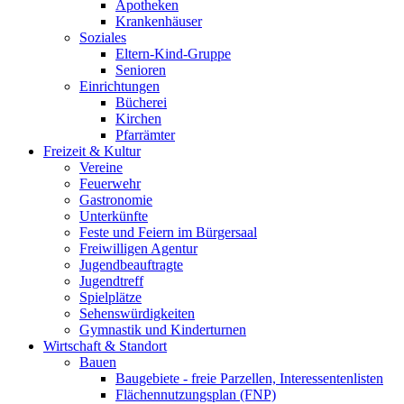
Apotheken
Krankenhäuser
Soziales
Eltern-Kind-Gruppe
Senioren
Einrichtungen
Bücherei
Kirchen
Pfarrämter
Freizeit & Kultur
Vereine
Feuerwehr
Gastronomie
Unterkünfte
Feste und Feiern im Bürgersaal
Freiwilligen Agentur
Jugendbeauftragte
Jugendtreff
Spielplätze
Sehenswürdigkeiten
Gymnastik und Kinderturnen
Wirtschaft & Standort
Bauen
Baugebiete - freie Parzellen, Interessentenlisten
Flächennutzungsplan (FNP)