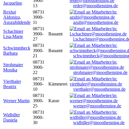
3900-
Jacqueline
13
reder@moosthenning.de
Rexhaj
08731
Aldoniza,
3900-
Auszubildende
11
azubi@moosthenning.de
08731
Schachtner
3900-
Bauamt
Lisa-Marie
27
l.schachtner@moosthenning.d
08731
Schwimmbeck
3900-
Bauamt
Barbara
21
schwimmbeck@moosthenning
08731
Strohmaier
3900-
Monika
22
strohmaier@moosthenning.de
08731
Vierthaler
3900-
Kämmerei
Beatrix
10
vierthaler@moosthenning.de
08731
Werner Martin
3900-
Kasse
25
werner@moosthenning.de
08731
Widbiller
3900-
Daniela
30
widbiller@moosthenning.de