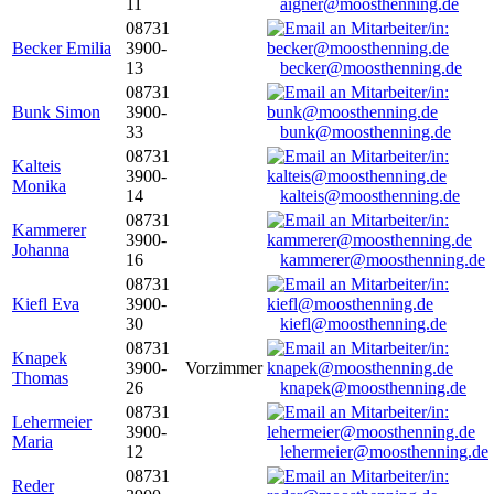
11
aigner@moosthenning.de
08731
Becker Emilia
3900-
13
becker@moosthenning.de
08731
Bunk Simon
3900-
33
bunk@moosthenning.de
08731
Kalteis
3900-
Monika
14
kalteis@moosthenning.de
08731
Kammerer
3900-
Johanna
16
kammerer@moosthenning.de
08731
Kiefl Eva
3900-
30
kiefl@moosthenning.de
08731
Knapek
3900-
Vorzimmer
Thomas
26
knapek@moosthenning.de
08731
Lehermeier
3900-
Maria
12
lehermeier@moosthenning.de
08731
Reder