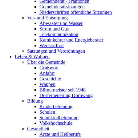
Gemeinderat - Fraktionen
Gemeinderatssitzungen
Niederschriften öffentliche Sitzungen
Ver- und Entsorgung
Abwasser und Wasser
Strom und Gas
Telekommunikation
Kaminkehrer und Energieberater
Wertstoffhof
Satzungen und Verordnungen
Leben & Wohnen
Über die Gemeinde
Grußwort
Anfahrt
Geschichte
Wappen
Bürgermeister seit 1948
Dorferneuerung Dornwang
Bildung
Kinderbetreuung
Schulen
Schulkindbetreuung
Volkshochschule
Gesundheit
Ärzte und Heilberufe