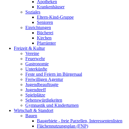
Apotheken
Krankenhäuser
Soziales
Eltern-Kind-Gruppe
Senioren
Einrichtungen
Bücherei
Kirchen
Pfarrämter
Freizeit & Kultur
Vereine
Feuerwehr
Gastronomie
Unterkünfte
Feste und Feiern im Bürgersaal
Freiwilligen Agentur
Jugendbeauftragte
Jugendtreff
Spielplätze
Sehenswürdigkeiten
Gymnastik und Kinderturnen
Wirtschaft & Standort
Bauen
Baugebiete - freie Parzellen, Interessentenlisten
Flächennutzungsplan (FNP)