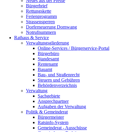
Neues aus der Presse
Bürgerbrief
Rettungskette
Ferienprogramm
Strassensperren
Dorferneuerung Dornwang
Notrufnummern
Rathaus & Service
Verwaltungsgliederung
Online-Services / Bürgerservice-Portal
Bürgerbüro
Standesamt
Rentenamt
Bauamt
Bau- und Straßenrecht
Steuern und Gebühren
Behördenverzeichnis
Verwaltung
Sachgebiete
Ansprechpartner
Aufgaben der Verwaltung
Politik & Gemeinderat
Bürgermeister
Ratsinfo-System
Gemeinderat - Ausschüsse