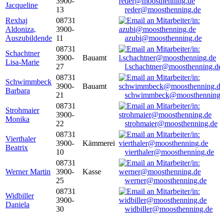
3900-
Jacqueline
13
reder@moosthenning.de
Rexhaj
08731
Aldoniza,
3900-
Auszubildende
11
azubi@moosthenning.de
08731
Schachtner
3900-
Bauamt
Lisa-Marie
27
l.schachtner@moosthenning.d
08731
Schwimmbeck
3900-
Bauamt
Barbara
21
schwimmbeck@moosthenning
08731
Strohmaier
3900-
Monika
22
strohmaier@moosthenning.de
08731
Vierthaler
3900-
Kämmerei
Beatrix
10
vierthaler@moosthenning.de
08731
Werner Martin
3900-
Kasse
25
werner@moosthenning.de
08731
Widbiller
3900-
Daniela
30
widbiller@moosthenning.de