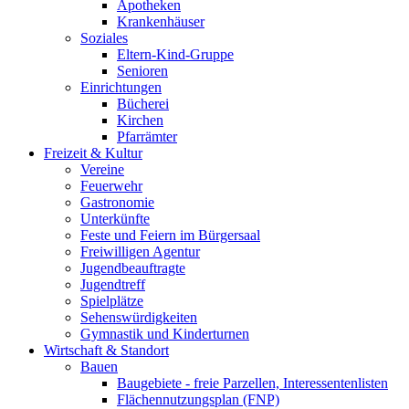
Apotheken
Krankenhäuser
Soziales
Eltern-Kind-Gruppe
Senioren
Einrichtungen
Bücherei
Kirchen
Pfarrämter
Freizeit & Kultur
Vereine
Feuerwehr
Gastronomie
Unterkünfte
Feste und Feiern im Bürgersaal
Freiwilligen Agentur
Jugendbeauftragte
Jugendtreff
Spielplätze
Sehenswürdigkeiten
Gymnastik und Kinderturnen
Wirtschaft & Standort
Bauen
Baugebiete - freie Parzellen, Interessentenlisten
Flächennutzungsplan (FNP)