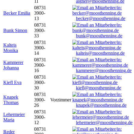
11
aigner@moosthenning.de
08731
Becker Emilia
3900-
13
becker@moosthenning.de
08731
Bunk Simon
3900-
33
bunk@moosthenning.de
08731
Kalteis
3900-
Monika
14
kalteis@moosthenning.de
08731
Kammerer
3900-
Johanna
16
kammerer@moosthenning.de
08731
Kiefl Eva
3900-
30
kiefl@moosthenning.de
08731
Knapek
3900-
Vorzimmer
Thomas
26
knapek@moosthenning.de
08731
Lehermeier
3900-
Maria
12
lehermeier@moosthenning.de
08731
Reder