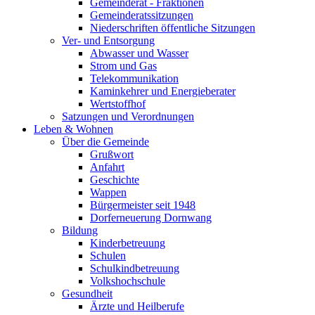
Gemeinderat - Fraktionen
Gemeinderatssitzungen
Niederschriften öffentliche Sitzungen
Ver- und Entsorgung
Abwasser und Wasser
Strom und Gas
Telekommunikation
Kaminkehrer und Energieberater
Wertstoffhof
Satzungen und Verordnungen
Leben & Wohnen
Über die Gemeinde
Grußwort
Anfahrt
Geschichte
Wappen
Bürgermeister seit 1948
Dorferneuerung Dornwang
Bildung
Kinderbetreuung
Schulen
Schulkindbetreuung
Volkshochschule
Gesundheit
Ärzte und Heilberufe