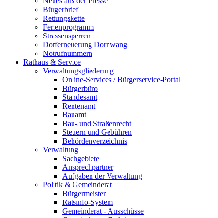
Neues aus der Presse
Bürgerbrief
Rettungskette
Ferienprogramm
Strassensperren
Dorferneuerung Dornwang
Notrufnummern
Rathaus & Service
Verwaltungsgliederung
Online-Services / Bürgerservice-Portal
Bürgerbüro
Standesamt
Rentenamt
Bauamt
Bau- und Straßenrecht
Steuern und Gebühren
Behördenverzeichnis
Verwaltung
Sachgebiete
Ansprechpartner
Aufgaben der Verwaltung
Politik & Gemeinderat
Bürgermeister
Ratsinfo-System
Gemeinderat - Ausschüsse