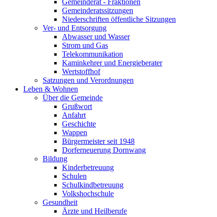
Gemeinderat - Fraktionen
Gemeinderatssitzungen
Niederschriften öffentliche Sitzungen
Ver- und Entsorgung
Abwasser und Wasser
Strom und Gas
Telekommunikation
Kaminkehrer und Energieberater
Wertstoffhof
Satzungen und Verordnungen
Leben & Wohnen
Über die Gemeinde
Grußwort
Anfahrt
Geschichte
Wappen
Bürgermeister seit 1948
Dorferneuerung Dornwang
Bildung
Kinderbetreuung
Schulen
Schulkindbetreuung
Volkshochschule
Gesundheit
Ärzte und Heilberufe