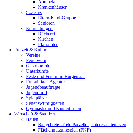
Apotheken
Krankenhäuser
Soziales
Eltern-Kind-Gruppe
Senioren
Einrichtungen
Bücherei
Kirchen
Pfarrämter
Freizeit & Kultur
Vereine
Feuerwehr
Gastronomie
Unterkünfte
Feste und Feiern im Bürgersaal
Freiwilligen Agentur
Jugendbeauftragte
Jugendtreff
Spielplätze
Sehenswürdigkeiten
Gymnastik und Kinderturnen
Wirtschaft & Standort
Bauen
Baugebiete - freie Parzellen, Interessentenlisten
Flächennutzungsplan (FNP)