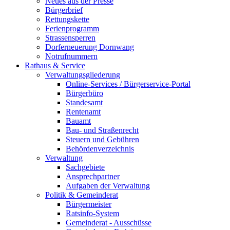
Neues aus der Presse
Bürgerbrief
Rettungskette
Ferienprogramm
Strassensperren
Dorferneuerung Dornwang
Notrufnummern
Rathaus & Service
Verwaltungsgliederung
Online-Services / Bürgerservice-Portal
Bürgerbüro
Standesamt
Rentenamt
Bauamt
Bau- und Straßenrecht
Steuern und Gebühren
Behördenverzeichnis
Verwaltung
Sachgebiete
Ansprechpartner
Aufgaben der Verwaltung
Politik & Gemeinderat
Bürgermeister
Ratsinfo-System
Gemeinderat - Ausschüsse