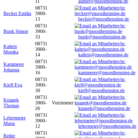
11
aigner@moosthenning.de
08731
Becker Emilia
3900-
13
becker@moosthenning.de
08731
Bunk Simon
3900-
33
bunk@moosthenning.de
08731
Kalteis
3900-
Monika
14
kalteis@moosthenning.de
08731
Kammerer
3900-
Johanna
16
kammerer@moosthenning.de
08731
Kiefl Eva
3900-
30
kiefl@moosthenning.de
08731
Knapek
3900-
Vorzimmer
Thomas
26
knapek@moosthenning.de
08731
Lehermeier
3900-
Maria
12
lehermeier@moosthenning.de
08731
Reder