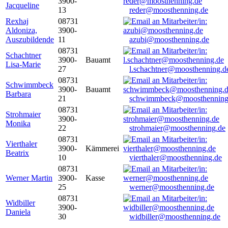
3900-
Jacqueline
13
reder@moosthenning.de
Rexhaj
08731
Aldoniza,
3900-
Auszubildende
11
azubi@moosthenning.de
08731
Schachtner
3900-
Bauamt
Lisa-Marie
27
l.schachtner@moosthenning.d
08731
Schwimmbeck
3900-
Bauamt
Barbara
21
schwimmbeck@moosthenning
08731
Strohmaier
3900-
Monika
22
strohmaier@moosthenning.de
08731
Vierthaler
3900-
Kämmerei
Beatrix
10
vierthaler@moosthenning.de
08731
Werner Martin
3900-
Kasse
25
werner@moosthenning.de
08731
Widbiller
3900-
Daniela
30
widbiller@moosthenning.de