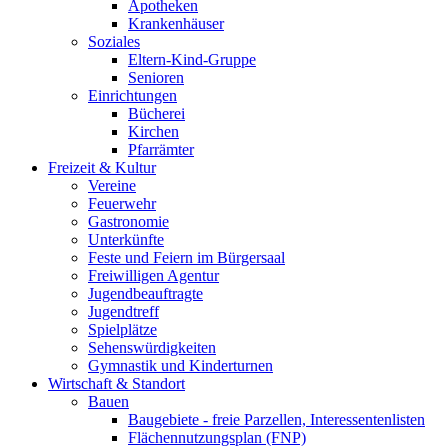
Apotheken
Krankenhäuser
Soziales
Eltern-Kind-Gruppe
Senioren
Einrichtungen
Bücherei
Kirchen
Pfarrämter
Freizeit & Kultur
Vereine
Feuerwehr
Gastronomie
Unterkünfte
Feste und Feiern im Bürgersaal
Freiwilligen Agentur
Jugendbeauftragte
Jugendtreff
Spielplätze
Sehenswürdigkeiten
Gymnastik und Kinderturnen
Wirtschaft & Standort
Bauen
Baugebiete - freie Parzellen, Interessentenlisten
Flächennutzungsplan (FNP)