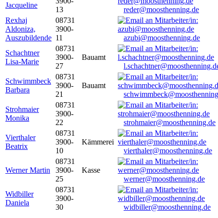
3900-
Jacqueline
13
reder@moosthenning.de
Rexhaj
08731
Aldoniza,
3900-
Auszubildende
11
azubi@moosthenning.de
08731
Schachtner
3900-
Bauamt
Lisa-Marie
27
l.schachtner@moosthenning.d
08731
Schwimmbeck
3900-
Bauamt
Barbara
21
schwimmbeck@moosthenning
08731
Strohmaier
3900-
Monika
22
strohmaier@moosthenning.de
08731
Vierthaler
3900-
Kämmerei
Beatrix
10
vierthaler@moosthenning.de
08731
Werner Martin
3900-
Kasse
25
werner@moosthenning.de
08731
Widbiller
3900-
Daniela
30
widbiller@moosthenning.de