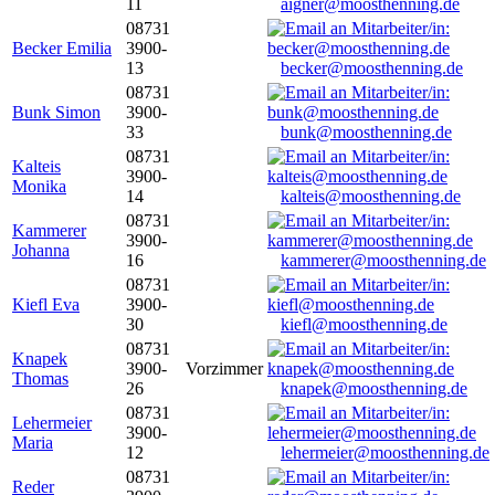
11
aigner@moosthenning.de
08731
Becker Emilia
3900-
13
becker@moosthenning.de
08731
Bunk Simon
3900-
33
bunk@moosthenning.de
08731
Kalteis
3900-
Monika
14
kalteis@moosthenning.de
08731
Kammerer
3900-
Johanna
16
kammerer@moosthenning.de
08731
Kiefl Eva
3900-
30
kiefl@moosthenning.de
08731
Knapek
3900-
Vorzimmer
Thomas
26
knapek@moosthenning.de
08731
Lehermeier
3900-
Maria
12
lehermeier@moosthenning.de
08731
Reder