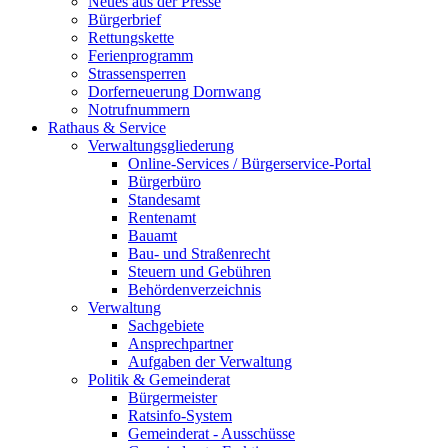
Neues aus der Presse
Bürgerbrief
Rettungskette
Ferienprogramm
Strassensperren
Dorferneuerung Dornwang
Notrufnummern
Rathaus & Service
Verwaltungsgliederung
Online-Services / Bürgerservice-Portal
Bürgerbüro
Standesamt
Rentenamt
Bauamt
Bau- und Straßenrecht
Steuern und Gebühren
Behördenverzeichnis
Verwaltung
Sachgebiete
Ansprechpartner
Aufgaben der Verwaltung
Politik & Gemeinderat
Bürgermeister
Ratsinfo-System
Gemeinderat - Ausschüsse