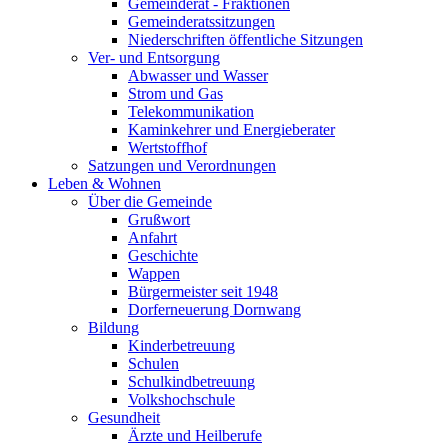
Gemeinderat - Fraktionen
Gemeinderatssitzungen
Niederschriften öffentliche Sitzungen
Ver- und Entsorgung
Abwasser und Wasser
Strom und Gas
Telekommunikation
Kaminkehrer und Energieberater
Wertstoffhof
Satzungen und Verordnungen
Leben & Wohnen
Über die Gemeinde
Grußwort
Anfahrt
Geschichte
Wappen
Bürgermeister seit 1948
Dorferneuerung Dornwang
Bildung
Kinderbetreuung
Schulen
Schulkindbetreuung
Volkshochschule
Gesundheit
Ärzte und Heilberufe