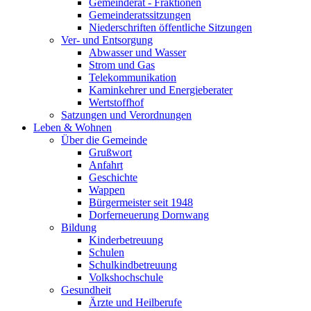
Gemeinderat - Fraktionen
Gemeinderatssitzungen
Niederschriften öffentliche Sitzungen
Ver- und Entsorgung
Abwasser und Wasser
Strom und Gas
Telekommunikation
Kaminkehrer und Energieberater
Wertstoffhof
Satzungen und Verordnungen
Leben & Wohnen
Über die Gemeinde
Grußwort
Anfahrt
Geschichte
Wappen
Bürgermeister seit 1948
Dorferneuerung Dornwang
Bildung
Kinderbetreuung
Schulen
Schulkindbetreuung
Volkshochschule
Gesundheit
Ärzte und Heilberufe