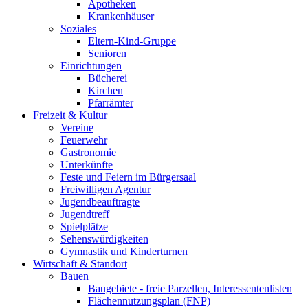
Apotheken
Krankenhäuser
Soziales
Eltern-Kind-Gruppe
Senioren
Einrichtungen
Bücherei
Kirchen
Pfarrämter
Freizeit & Kultur
Vereine
Feuerwehr
Gastronomie
Unterkünfte
Feste und Feiern im Bürgersaal
Freiwilligen Agentur
Jugendbeauftragte
Jugendtreff
Spielplätze
Sehenswürdigkeiten
Gymnastik und Kinderturnen
Wirtschaft & Standort
Bauen
Baugebiete - freie Parzellen, Interessentenlisten
Flächennutzungsplan (FNP)