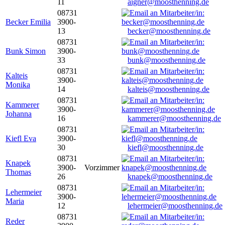
11
aigner@moosthenning.de
08731
Becker Emilia
3900-
13
becker@moosthenning.de
08731
Bunk Simon
3900-
33
bunk@moosthenning.de
08731
Kalteis
3900-
Monika
14
kalteis@moosthenning.de
08731
Kammerer
3900-
Johanna
16
kammerer@moosthenning.de
08731
Kiefl Eva
3900-
30
kiefl@moosthenning.de
08731
Knapek
3900-
Vorzimmer
Thomas
26
knapek@moosthenning.de
08731
Lehermeier
3900-
Maria
12
lehermeier@moosthenning.de
08731
Reder