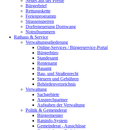
Neues aus der Presse
Bürgerbrief
Rettungskette
Ferienprogramm
Strassensperren
Dorferneuerung Dornwang
Notrufnummern
Rathaus & Service
Verwaltungsgliederung
Online-Services / Bürgerservice-Portal
Bürgerbüro
Standesamt
Rentenamt
Bauamt
Bau- und Straßenrecht
Steuern und Gebühren
Behördenverzeichnis
Verwaltung
Sachgebiete
Ansprechpartner
Aufgaben der Verwaltung
Politik & Gemeinderat
Bürgermeister
Ratsinfo-System
Gemeinderat - Ausschüsse