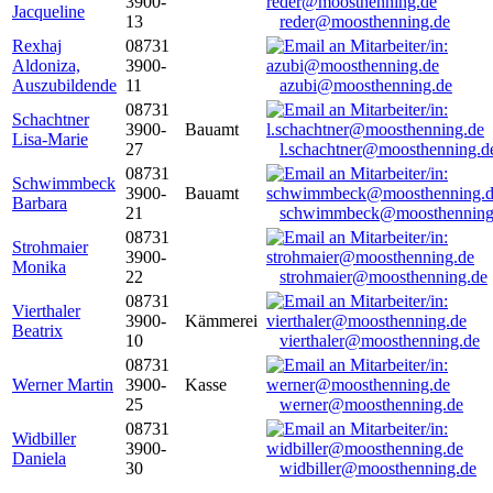
3900-
Jacqueline
13
reder@moosthenning.de
Rexhaj
08731
Aldoniza,
3900-
Auszubildende
11
azubi@moosthenning.de
08731
Schachtner
3900-
Bauamt
Lisa-Marie
27
l.schachtner@moosthenning.d
08731
Schwimmbeck
3900-
Bauamt
Barbara
21
schwimmbeck@moosthenning
08731
Strohmaier
3900-
Monika
22
strohmaier@moosthenning.de
08731
Vierthaler
3900-
Kämmerei
Beatrix
10
vierthaler@moosthenning.de
08731
Werner Martin
3900-
Kasse
25
werner@moosthenning.de
08731
Widbiller
3900-
Daniela
30
widbiller@moosthenning.de