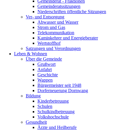
Gemeinderat - Fraktionen
Gemeinderatssitzungen
Niederschriften öffentliche Sitzungen
Ver- und Entsorgung
Abwasser und Wasser
Strom und Gas
Telekommunikation
Kaminkehrer und Energieberater
Wertstoffhof
Satzungen und Verordnungen
Leben & Wohnen
Über die Gemeinde
Grußwort
Anfahrt
Geschichte
Wappen
Bürgermeister seit 1948
Dorferneuerung Dornwang
Bildung
Kinderbetreuung
Schulen
Schulkindbetreuung
Volkshochschule
Gesundheit
Ärzte und Heilberufe