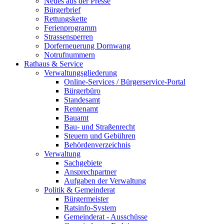
Neues aus der Presse
Bürgerbrief
Rettungskette
Ferienprogramm
Strassensperren
Dorferneuerung Dornwang
Notrufnummern
Rathaus & Service
Verwaltungsgliederung
Online-Services / Bürgerservice-Portal
Bürgerbüro
Standesamt
Rentenamt
Bauamt
Bau- und Straßenrecht
Steuern und Gebühren
Behördenverzeichnis
Verwaltung
Sachgebiete
Ansprechpartner
Aufgaben der Verwaltung
Politik & Gemeinderat
Bürgermeister
Ratsinfo-System
Gemeinderat - Ausschüsse