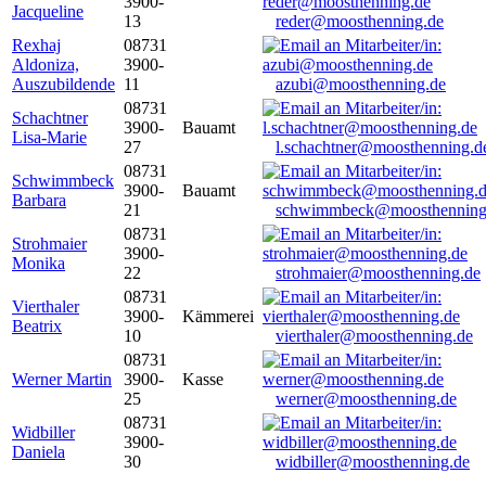
3900-
Jacqueline
13
reder@moosthenning.de
Rexhaj
08731
Aldoniza,
3900-
Auszubildende
11
azubi@moosthenning.de
08731
Schachtner
3900-
Bauamt
Lisa-Marie
27
l.schachtner@moosthenning.d
08731
Schwimmbeck
3900-
Bauamt
Barbara
21
schwimmbeck@moosthenning
08731
Strohmaier
3900-
Monika
22
strohmaier@moosthenning.de
08731
Vierthaler
3900-
Kämmerei
Beatrix
10
vierthaler@moosthenning.de
08731
Werner Martin
3900-
Kasse
25
werner@moosthenning.de
08731
Widbiller
3900-
Daniela
30
widbiller@moosthenning.de