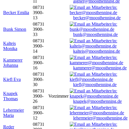
11
aigner@moosthenning.de
08731
Becker Emilia
3900-
13
becker@moosthenning.de
08731
Bunk Simon
3900-
33
bunk@moosthenning.de
08731
Kalteis
3900-
Monika
14
kalteis@moosthenning.de
08731
Kammerer
3900-
Johanna
16
kammerer@moosthenning.de
08731
Kiefl Eva
3900-
30
kiefl@moosthenning.de
08731
Knapek
3900-
Vorzimmer
Thomas
26
knapek@moosthenning.de
08731
Lehermeier
3900-
Maria
12
lehermeier@moosthenning.de
08731
Reder