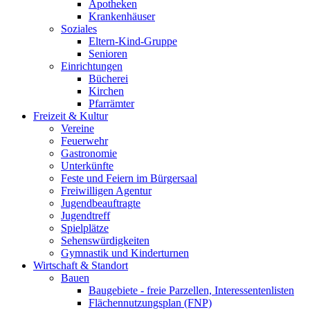
Apotheken
Krankenhäuser
Soziales
Eltern-Kind-Gruppe
Senioren
Einrichtungen
Bücherei
Kirchen
Pfarrämter
Freizeit & Kultur
Vereine
Feuerwehr
Gastronomie
Unterkünfte
Feste und Feiern im Bürgersaal
Freiwilligen Agentur
Jugendbeauftragte
Jugendtreff
Spielplätze
Sehenswürdigkeiten
Gymnastik und Kinderturnen
Wirtschaft & Standort
Bauen
Baugebiete - freie Parzellen, Interessentenlisten
Flächennutzungsplan (FNP)