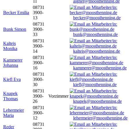
11
aigner@moosthenning.de
08731
Becker Emilia
3900-
13
becker@moosthenning.de
08731
Bunk Simon
3900-
33
bunk@moosthenning.de
08731
Kalteis
3900-
Monika
14
kalteis@moosthenning.de
08731
Kammerer
3900-
Johanna
16
kammerer@moosthenning.de
08731
Kiefl Eva
3900-
30
kiefl@moosthenning.de
08731
Knapek
3900-
Vorzimmer
Thomas
26
knapek@moosthenning.de
08731
Lehermeier
3900-
Maria
12
lehermeier@moosthenning.de
08731
Reder