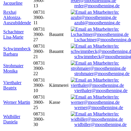
3900-
Jacqueline
13
reder@moosthenning.de
Rexhaj
08731
Aldoniza,
3900-
Auszubildende
11
azubi@moosthenning.de
08731
Schachtner
3900-
Bauamt
Lisa-Marie
27
l.schachtner@moosthenning.d
08731
Schwimmbeck
3900-
Bauamt
Barbara
21
schwimmbeck@moosthenning
08731
Strohmaier
3900-
Monika
22
strohmaier@moosthenning.de
08731
Vierthaler
3900-
Kämmerei
Beatrix
10
vierthaler@moosthenning.de
08731
Werner Martin
3900-
Kasse
25
werner@moosthenning.de
08731
Widbiller
3900-
Daniela
30
widbiller@moosthenning.de