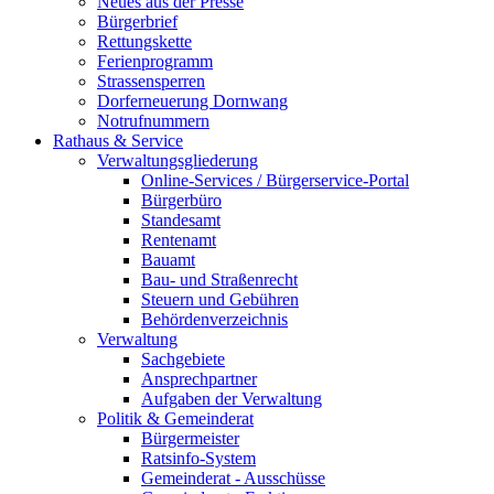
Neues aus der Presse
Bürgerbrief
Rettungskette
Ferienprogramm
Strassensperren
Dorferneuerung Dornwang
Notrufnummern
Rathaus & Service
Verwaltungsgliederung
Online-Services / Bürgerservice-Portal
Bürgerbüro
Standesamt
Rentenamt
Bauamt
Bau- und Straßenrecht
Steuern und Gebühren
Behördenverzeichnis
Verwaltung
Sachgebiete
Ansprechpartner
Aufgaben der Verwaltung
Politik & Gemeinderat
Bürgermeister
Ratsinfo-System
Gemeinderat - Ausschüsse