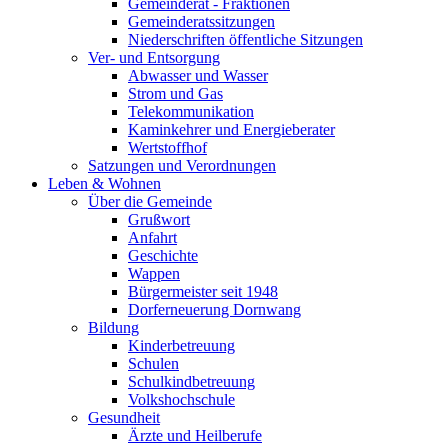
Gemeinderat - Fraktionen
Gemeinderatssitzungen
Niederschriften öffentliche Sitzungen
Ver- und Entsorgung
Abwasser und Wasser
Strom und Gas
Telekommunikation
Kaminkehrer und Energieberater
Wertstoffhof
Satzungen und Verordnungen
Leben & Wohnen
Über die Gemeinde
Grußwort
Anfahrt
Geschichte
Wappen
Bürgermeister seit 1948
Dorferneuerung Dornwang
Bildung
Kinderbetreuung
Schulen
Schulkindbetreuung
Volkshochschule
Gesundheit
Ärzte und Heilberufe