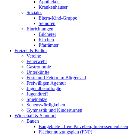
Apotheken
Krankenhäuser
Soziales
Eltern-Kind-Gruppe
Senioren
Einrichtungen
Bücherei
Kirchen
Pfarrämter
Freizeit & Kultur
Vereine
Feuerwehr
Gastronomie
Unterkünfte
Feste und Feiern im Bürgersaal
Freiwilligen Agentur
Jugendbeauftragte
Jugendtreff
Spielplätze
Sehenswürdigkeiten
Gymnastik und Kinderturnen
Wirtschaft & Standort
Bauen
Baugebiete - freie Parzellen, Interessentenlisten
Flächennutzungsplan (FNP)