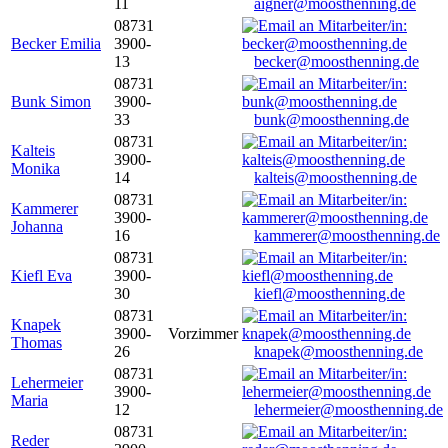
11
aigner@moosthenning.de
08731
Becker Emilia
3900-
13
becker@moosthenning.de
08731
Bunk Simon
3900-
33
bunk@moosthenning.de
08731
Kalteis
3900-
Monika
14
kalteis@moosthenning.de
08731
Kammerer
3900-
Johanna
16
kammerer@moosthenning.de
08731
Kiefl Eva
3900-
30
kiefl@moosthenning.de
08731
Knapek
3900-
Vorzimmer
Thomas
26
knapek@moosthenning.de
08731
Lehermeier
3900-
Maria
12
lehermeier@moosthenning.de
08731
Reder