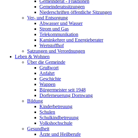
Gemeinderat - Fraktionen
Gemeinderatssitzungen
Niederschriften öffentliche Sitzungen
Ver- und Entsorgung
Abwasser und Wasser
Strom und Gas
Telekommunikation
Kaminkehrer und Energieberater
Wertstoffhof
Satzungen und Verordnungen
Leben & Wohnen
Über die Gemeinde
Grußwort
Anfahrt
Geschichte
Wappen
Bürgermeister seit 1948
Dorferneuerung Dornwang
Bildung
Kinderbetreuung
Schulen
Schulkindbetreuung
Volkshochschule
Gesundheit
Ärzte und Heilberufe