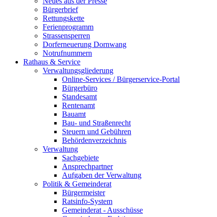
Neues aus der Presse
Bürgerbrief
Rettungskette
Ferienprogramm
Strassensperren
Dorferneuerung Dornwang
Notrufnummern
Rathaus & Service
Verwaltungsgliederung
Online-Services / Bürgerservice-Portal
Bürgerbüro
Standesamt
Rentenamt
Bauamt
Bau- und Straßenrecht
Steuern und Gebühren
Behördenverzeichnis
Verwaltung
Sachgebiete
Ansprechpartner
Aufgaben der Verwaltung
Politik & Gemeinderat
Bürgermeister
Ratsinfo-System
Gemeinderat - Ausschüsse