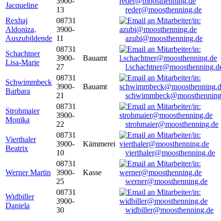
3900-
Jacqueline
13
reder@moosthenning.de
Rexhaj
08731
Aldoniza,
3900-
Auszubildende
11
azubi@moosthenning.de
08731
Schachtner
3900-
Bauamt
Lisa-Marie
27
l.schachtner@moosthenning.d
08731
Schwimmbeck
3900-
Bauamt
Barbara
21
schwimmbeck@moosthenning
08731
Strohmaier
3900-
Monika
22
strohmaier@moosthenning.de
08731
Vierthaler
3900-
Kämmerei
Beatrix
10
vierthaler@moosthenning.de
08731
Werner Martin
3900-
Kasse
25
werner@moosthenning.de
08731
Widbiller
3900-
Daniela
30
widbiller@moosthenning.de