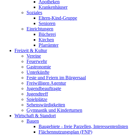
Apotheken
Krankenhäuser
Soziales
Eltern-Kind-Gruppe
Senioren
Einrichtungen
Bücherei
Kirchen
Pfarrämter
Freizeit & Kultur
Vereine
Feuerwehr
Gastronomie
Unterkünfte
Feste und Feiern im Bürgersaal
Freiwilligen Agentur
Jugendbeauftragte
Jugendtreff
Spielplätze
Sehenswürdigkeiten
Gymnastik und Kinderturnen
Wirtschaft & Standort
Bauen
Baugebiete - freie Parzellen, Interessentenlisten
Flächennutzungsplan (FNP)