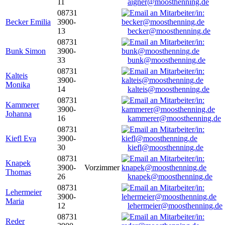
11
aigner@moosthenning.de
08731
Becker Emilia
3900-
13
becker@moosthenning.de
08731
Bunk Simon
3900-
33
bunk@moosthenning.de
08731
Kalteis
3900-
Monika
14
kalteis@moosthenning.de
08731
Kammerer
3900-
Johanna
16
kammerer@moosthenning.de
08731
Kiefl Eva
3900-
30
kiefl@moosthenning.de
08731
Knapek
3900-
Vorzimmer
Thomas
26
knapek@moosthenning.de
08731
Lehermeier
3900-
Maria
12
lehermeier@moosthenning.de
08731
Reder