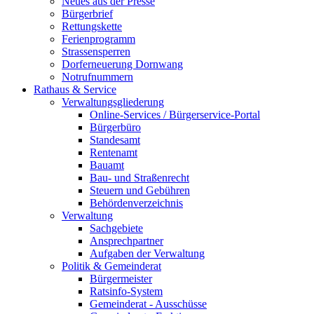
Neues aus der Presse
Bürgerbrief
Rettungskette
Ferienprogramm
Strassensperren
Dorferneuerung Dornwang
Notrufnummern
Rathaus & Service
Verwaltungsgliederung
Online-Services / Bürgerservice-Portal
Bürgerbüro
Standesamt
Rentenamt
Bauamt
Bau- und Straßenrecht
Steuern und Gebühren
Behördenverzeichnis
Verwaltung
Sachgebiete
Ansprechpartner
Aufgaben der Verwaltung
Politik & Gemeinderat
Bürgermeister
Ratsinfo-System
Gemeinderat - Ausschüsse