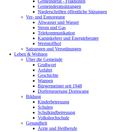
Gemeinderat - Fraktionen
Gemeinderatssitzungen
Niederschriften öffentliche Sitzungen
Ver- und Entsorgung
Abwasser und Wasser
Strom und Gas
Telekommunikation
Kaminkehrer und Energieberater
Wertstoffhof
Satzungen und Verordnungen
Leben & Wohnen
Über die Gemeinde
Grußwort
Anfahrt
Geschichte
Wappen
Bürgermeister seit 1948
Dorferneuerung Dornwang
Bildung
Kinderbetreuung
Schulen
Schulkindbetreuung
Volkshochschule
Gesundheit
Ärzte und Heilberufe