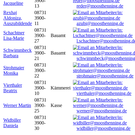
3900-
Jacqueline
13
reder@moosthenning.de
Rexhaj
08731
Aldoniza,
3900-
Auszubildende
11
azubi@moosthenning.de
08731
Schachtner
3900-
Bauamt
Lisa-Marie
27
l.schachtner@moosthenning.d
08731
Schwimmbeck
3900-
Bauamt
Barbara
21
schwimmbeck@moosthenning
08731
Strohmaier
3900-
Monika
22
strohmaier@moosthenning.de
08731
Vierthaler
3900-
Kämmerei
Beatrix
10
vierthaler@moosthenning.de
08731
Werner Martin
3900-
Kasse
25
werner@moosthenning.de
08731
Widbiller
3900-
Daniela
30
widbiller@moosthenning.de