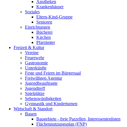
Apotheken
Krankenhäuser
Soziales
Eltern-Kind-Gruppe
Senioren
Einrichtungen
Bücherei
Kirchen
Pfarrämter
Freizeit & Kultur
Vereine
Feuerwehr
Gastronomie
Unterkünfte
Feste und Feiern im Bürgersaal
Freiwilligen Agentur
Jugendbeauftragte
Jugendtreff
Spielplätze
Sehenswürdigkeiten
Gymnastik und Kinderturnen
Wirtschaft & Standort
Bauen
Baugebiete - freie Parzellen, Interessentenlisten
Flächennutzungsplan (FNP)