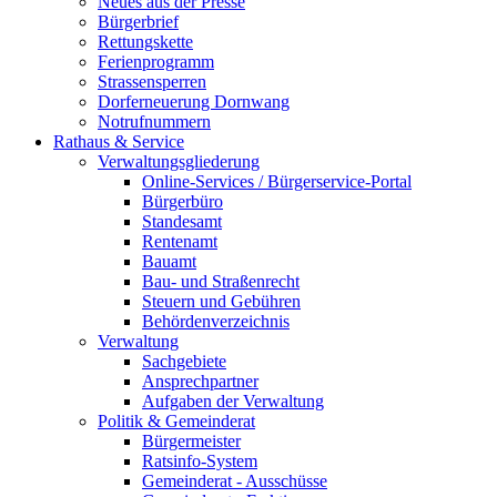
Neues aus der Presse
Bürgerbrief
Rettungskette
Ferienprogramm
Strassensperren
Dorferneuerung Dornwang
Notrufnummern
Rathaus & Service
Verwaltungsgliederung
Online-Services / Bürgerservice-Portal
Bürgerbüro
Standesamt
Rentenamt
Bauamt
Bau- und Straßenrecht
Steuern und Gebühren
Behördenverzeichnis
Verwaltung
Sachgebiete
Ansprechpartner
Aufgaben der Verwaltung
Politik & Gemeinderat
Bürgermeister
Ratsinfo-System
Gemeinderat - Ausschüsse