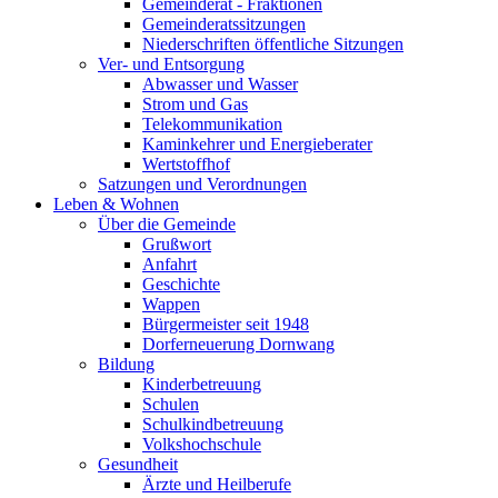
Gemeinderat - Fraktionen
Gemeinderatssitzungen
Niederschriften öffentliche Sitzungen
Ver- und Entsorgung
Abwasser und Wasser
Strom und Gas
Telekommunikation
Kaminkehrer und Energieberater
Wertstoffhof
Satzungen und Verordnungen
Leben & Wohnen
Über die Gemeinde
Grußwort
Anfahrt
Geschichte
Wappen
Bürgermeister seit 1948
Dorferneuerung Dornwang
Bildung
Kinderbetreuung
Schulen
Schulkindbetreuung
Volkshochschule
Gesundheit
Ärzte und Heilberufe