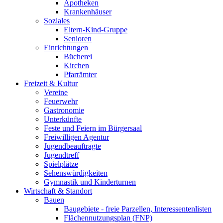
Apotheken
Krankenhäuser
Soziales
Eltern-Kind-Gruppe
Senioren
Einrichtungen
Bücherei
Kirchen
Pfarrämter
Freizeit & Kultur
Vereine
Feuerwehr
Gastronomie
Unterkünfte
Feste und Feiern im Bürgersaal
Freiwilligen Agentur
Jugendbeauftragte
Jugendtreff
Spielplätze
Sehenswürdigkeiten
Gymnastik und Kinderturnen
Wirtschaft & Standort
Bauen
Baugebiete - freie Parzellen, Interessentenlisten
Flächennutzungsplan (FNP)