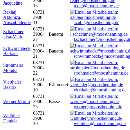
3900-
Jacqueline
13
reder@moosthenning.de
Rexhaj
08731
Aldoniza,
3900-
Auszubildende
11
azubi@moosthenning.de
08731
Schachtner
3900-
Bauamt
Lisa-Marie
27
l.schachtner@moosthenning.d
08731
Schwimmbeck
3900-
Bauamt
Barbara
21
schwimmbeck@moosthenning
08731
Strohmaier
3900-
Monika
22
strohmaier@moosthenning.de
08731
Vierthaler
3900-
Kämmerei
Beatrix
10
vierthaler@moosthenning.de
08731
Werner Martin
3900-
Kasse
25
werner@moosthenning.de
08731
Widbiller
3900-
Daniela
30
widbiller@moosthenning.de