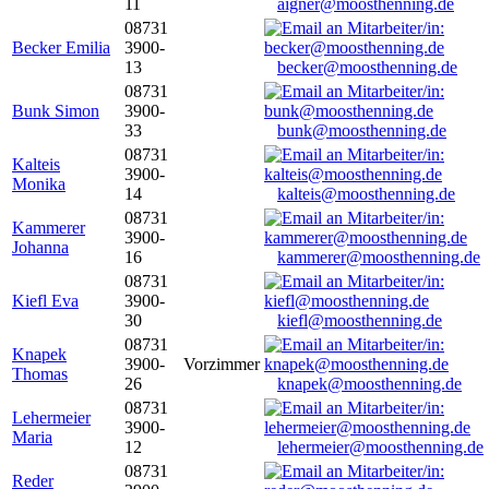
11
aigner@moosthenning.de
08731
Becker Emilia
3900-
13
becker@moosthenning.de
08731
Bunk Simon
3900-
33
bunk@moosthenning.de
08731
Kalteis
3900-
Monika
14
kalteis@moosthenning.de
08731
Kammerer
3900-
Johanna
16
kammerer@moosthenning.de
08731
Kiefl Eva
3900-
30
kiefl@moosthenning.de
08731
Knapek
3900-
Vorzimmer
Thomas
26
knapek@moosthenning.de
08731
Lehermeier
3900-
Maria
12
lehermeier@moosthenning.de
08731
Reder