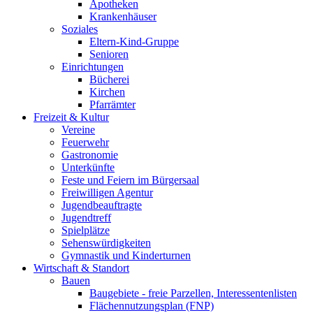
Apotheken
Krankenhäuser
Soziales
Eltern-Kind-Gruppe
Senioren
Einrichtungen
Bücherei
Kirchen
Pfarrämter
Freizeit & Kultur
Vereine
Feuerwehr
Gastronomie
Unterkünfte
Feste und Feiern im Bürgersaal
Freiwilligen Agentur
Jugendbeauftragte
Jugendtreff
Spielplätze
Sehenswürdigkeiten
Gymnastik und Kinderturnen
Wirtschaft & Standort
Bauen
Baugebiete - freie Parzellen, Interessentenlisten
Flächennutzungsplan (FNP)