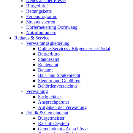
Neues aus der Presse
Bürgerbrief
Rettungskette
Ferienprogramm
Strassensperren
Dorferneuerung Dornwang
Notrufnummern
Rathaus & Service
Verwaltungsgliederung
Online-Services / Bürgerservice-Portal
Bürgerbüro
Standesamt
Rentenamt
Bauamt
Bau- und Straßenrecht
Steuern und Gebühren
Behördenverzeichnis
Verwaltung
Sachgebiete
Ansprechpartner
Aufgaben der Verwaltung
Politik & Gemeinderat
Bürgermeister
Ratsinfo-System
Gemeinderat - Ausschüsse