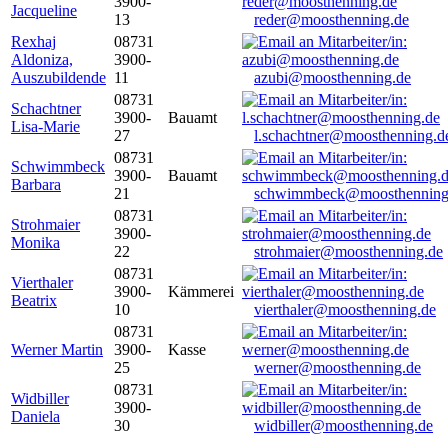
3900-
Jacqueline
13
reder@moosthenning.de
Rexhaj
08731
Aldoniza,
3900-
Auszubildende
11
azubi@moosthenning.de
08731
Schachtner
3900-
Bauamt
Lisa-Marie
27
l.schachtner@moosthenning.d
08731
Schwimmbeck
3900-
Bauamt
Barbara
21
schwimmbeck@moosthenning
08731
Strohmaier
3900-
Monika
22
strohmaier@moosthenning.de
08731
Vierthaler
3900-
Kämmerei
Beatrix
10
vierthaler@moosthenning.de
08731
Werner Martin
3900-
Kasse
25
werner@moosthenning.de
08731
Widbiller
3900-
Daniela
30
widbiller@moosthenning.de