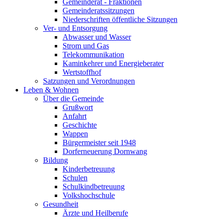
Gemeinderat - Fraktionen
Gemeinderatssitzungen
Niederschriften öffentliche Sitzungen
Ver- und Entsorgung
Abwasser und Wasser
Strom und Gas
Telekommunikation
Kaminkehrer und Energieberater
Wertstoffhof
Satzungen und Verordnungen
Leben & Wohnen
Über die Gemeinde
Grußwort
Anfahrt
Geschichte
Wappen
Bürgermeister seit 1948
Dorferneuerung Dornwang
Bildung
Kinderbetreuung
Schulen
Schulkindbetreuung
Volkshochschule
Gesundheit
Ärzte und Heilberufe