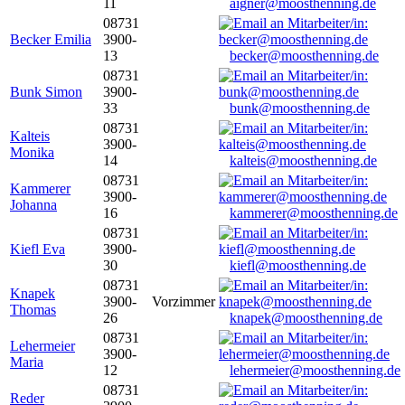
11
aigner@moosthenning.de
08731
Becker Emilia
3900-
13
becker@moosthenning.de
08731
Bunk Simon
3900-
33
bunk@moosthenning.de
08731
Kalteis
3900-
Monika
14
kalteis@moosthenning.de
08731
Kammerer
3900-
Johanna
16
kammerer@moosthenning.de
08731
Kiefl Eva
3900-
30
kiefl@moosthenning.de
08731
Knapek
3900-
Vorzimmer
Thomas
26
knapek@moosthenning.de
08731
Lehermeier
3900-
Maria
12
lehermeier@moosthenning.de
08731
Reder