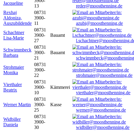
3900-
Jacqueline
13
reder@moosthenning.de
Rexhaj
08731
Aldoniza,
3900-
Auszubildende
11
azubi@moosthenning.de
08731
Schachtner
3900-
Bauamt
Lisa-Marie
27
l.schachtner@moosthenning.d
08731
Schwimmbeck
3900-
Bauamt
Barbara
21
schwimmbeck@moosthenning
08731
Strohmaier
3900-
Monika
22
strohmaier@moosthenning.de
08731
Vierthaler
3900-
Kämmerei
Beatrix
10
vierthaler@moosthenning.de
08731
Werner Martin
3900-
Kasse
25
werner@moosthenning.de
08731
Widbiller
3900-
Daniela
30
widbiller@moosthenning.de