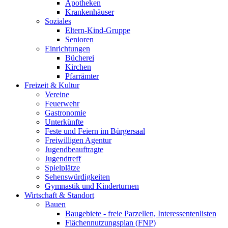
Apotheken
Krankenhäuser
Soziales
Eltern-Kind-Gruppe
Senioren
Einrichtungen
Bücherei
Kirchen
Pfarrämter
Freizeit & Kultur
Vereine
Feuerwehr
Gastronomie
Unterkünfte
Feste und Feiern im Bürgersaal
Freiwilligen Agentur
Jugendbeauftragte
Jugendtreff
Spielplätze
Sehenswürdigkeiten
Gymnastik und Kinderturnen
Wirtschaft & Standort
Bauen
Baugebiete - freie Parzellen, Interessentenlisten
Flächennutzungsplan (FNP)