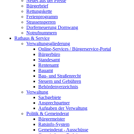
Neues aus der Presse
Bürgerbrief
Rettungskette
Ferienprogramm
Strassensperren
Dorferneuerung Dornwang
Notrufnummern
Rathaus & Service
Verwaltungsgliederung
Online-Services / Bürgerservice-Portal
Bürgerbüro
Standesamt
Rentenamt
Bauamt
Bau- und Straßenrecht
Steuern und Gebühren
Behördenverzeichnis
Verwaltung
Sachgebiete
Ansprechpartner
Aufgaben der Verwaltung
Politik & Gemeinderat
Bürgermeister
Ratsinfo-System
Gemeinderat - Ausschüsse