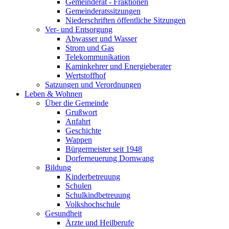
Gemeinderat - Fraktionen
Gemeinderatssitzungen
Niederschriften öffentliche Sitzungen
Ver- und Entsorgung
Abwasser und Wasser
Strom und Gas
Telekommunikation
Kaminkehrer und Energieberater
Wertstoffhof
Satzungen und Verordnungen
Leben & Wohnen
Über die Gemeinde
Grußwort
Anfahrt
Geschichte
Wappen
Bürgermeister seit 1948
Dorferneuerung Dornwang
Bildung
Kinderbetreuung
Schulen
Schulkindbetreuung
Volkshochschule
Gesundheit
Ärzte und Heilberufe