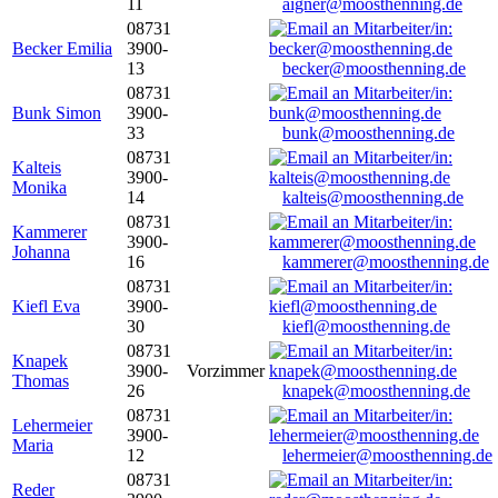
11
aigner@moosthenning.de
08731
Becker Emilia
3900-
13
becker@moosthenning.de
08731
Bunk Simon
3900-
33
bunk@moosthenning.de
08731
Kalteis
3900-
Monika
14
kalteis@moosthenning.de
08731
Kammerer
3900-
Johanna
16
kammerer@moosthenning.de
08731
Kiefl Eva
3900-
30
kiefl@moosthenning.de
08731
Knapek
3900-
Vorzimmer
Thomas
26
knapek@moosthenning.de
08731
Lehermeier
3900-
Maria
12
lehermeier@moosthenning.de
08731
Reder