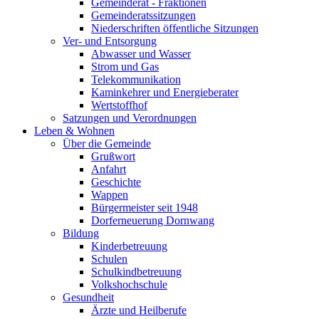
Gemeinderat - Fraktionen
Gemeinderatssitzungen
Niederschriften öffentliche Sitzungen
Ver- und Entsorgung
Abwasser und Wasser
Strom und Gas
Telekommunikation
Kaminkehrer und Energieberater
Wertstoffhof
Satzungen und Verordnungen
Leben & Wohnen
Über die Gemeinde
Grußwort
Anfahrt
Geschichte
Wappen
Bürgermeister seit 1948
Dorferneuerung Dornwang
Bildung
Kinderbetreuung
Schulen
Schulkindbetreuung
Volkshochschule
Gesundheit
Ärzte und Heilberufe