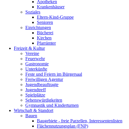
Apotheken
Krankenhäuser
Soziales
Eltern-Kind-Gruppe
Senioren
Einrichtungen
Bücherei
Kirchen
Pfarrämter
Freizeit & Kultur
Vereine
Feuerwehr
Gastronomie
Unterkünfte
Feste und Feiern im Bürgersaal
Freiwilligen Agentur
Jugendbeauftragte
Jugendtreff
Spielplätze
Sehenswürdigkeiten
Gymnastik und Kinderturnen
Wirtschaft & Standort
Bauen
Baugebiete - freie Parzellen, Interessentenlisten
Flächennutzungsplan (FNP)