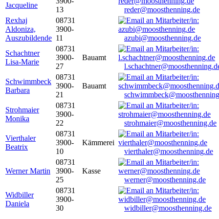
3900-
Jacqueline
13
reder@moosthenning.de
Rexhaj
08731
Aldoniza,
3900-
Auszubildende
11
azubi@moosthenning.de
08731
Schachtner
3900-
Bauamt
Lisa-Marie
27
l.schachtner@moosthenning.d
08731
Schwimmbeck
3900-
Bauamt
Barbara
21
schwimmbeck@moosthenning
08731
Strohmaier
3900-
Monika
22
strohmaier@moosthenning.de
08731
Vierthaler
3900-
Kämmerei
Beatrix
10
vierthaler@moosthenning.de
08731
Werner Martin
3900-
Kasse
25
werner@moosthenning.de
08731
Widbiller
3900-
Daniela
30
widbiller@moosthenning.de