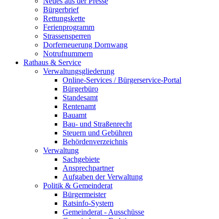
Neues aus der Presse
Bürgerbrief
Rettungskette
Ferienprogramm
Strassensperren
Dorferneuerung Dornwang
Notrufnummern
Rathaus & Service
Verwaltungsgliederung
Online-Services / Bürgerservice-Portal
Bürgerbüro
Standesamt
Rentenamt
Bauamt
Bau- und Straßenrecht
Steuern und Gebühren
Behördenverzeichnis
Verwaltung
Sachgebiete
Ansprechpartner
Aufgaben der Verwaltung
Politik & Gemeinderat
Bürgermeister
Ratsinfo-System
Gemeinderat - Ausschüsse