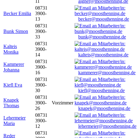
11
aigner@moosthenning.de
08731
Becker Emilia
3900-
13
becker@moosthenning.de
08731
Bunk Simon
3900-
33
bunk@moosthenning.de
08731
Kalteis
3900-
Monika
14
kalteis@moosthenning.de
08731
Kammerer
3900-
Johanna
16
kammerer@moosthenning.de
08731
Kiefl Eva
3900-
30
kiefl@moosthenning.de
08731
Knapek
3900-
Vorzimmer
Thomas
26
knapek@moosthenning.de
08731
Lehermeier
3900-
Maria
12
lehermeier@moosthenning.de
08731
Reder