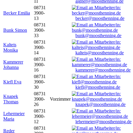
11
aigner@moosthenning.de
08731
Becker Emilia
3900-
13
becker@moosthenning.de
08731
Bunk Simon
3900-
33
bunk@moosthenning.de
08731
Kalteis
3900-
Monika
14
kalteis@moosthenning.de
08731
Kammerer
3900-
Johanna
16
kammerer@moosthenning.de
08731
Kiefl Eva
3900-
30
kiefl@moosthenning.de
08731
Knapek
3900-
Vorzimmer
Thomas
26
knapek@moosthenning.de
08731
Lehermeier
3900-
Maria
12
lehermeier@moosthenning.de
08731
Reder