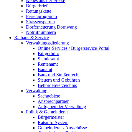
Neues aus der Presse
Bürgerbrief
Rettungskette
Ferienprogramm
Strassensperren
Dorferneuerung Dornwang
Notrufnummern
Rathaus & Service
Verwaltungsgliederung
Online-Services / Bürgerservice-Portal
Bürgerbüro
Standesamt
Rentenamt
Bauamt
Bau- und Straßenrecht
Steuern und Gebühren
Behördenverzeichnis
Verwaltung
Sachgebiete
Ansprechpartner
Aufgaben der Verwaltung
Politik & Gemeinderat
Bürgermeister
Ratsinfo-System
Gemeinderat - Ausschüsse