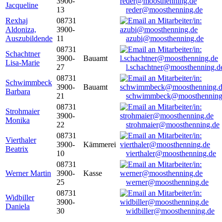
3900-
Jacqueline
13
reder@moosthenning.de
Rexhaj
08731
Aldoniza,
3900-
Auszubildende
11
azubi@moosthenning.de
08731
Schachtner
3900-
Bauamt
Lisa-Marie
27
l.schachtner@moosthenning.d
08731
Schwimmbeck
3900-
Bauamt
Barbara
21
schwimmbeck@moosthenning
08731
Strohmaier
3900-
Monika
22
strohmaier@moosthenning.de
08731
Vierthaler
3900-
Kämmerei
Beatrix
10
vierthaler@moosthenning.de
08731
Werner Martin
3900-
Kasse
25
werner@moosthenning.de
08731
Widbiller
3900-
Daniela
30
widbiller@moosthenning.de