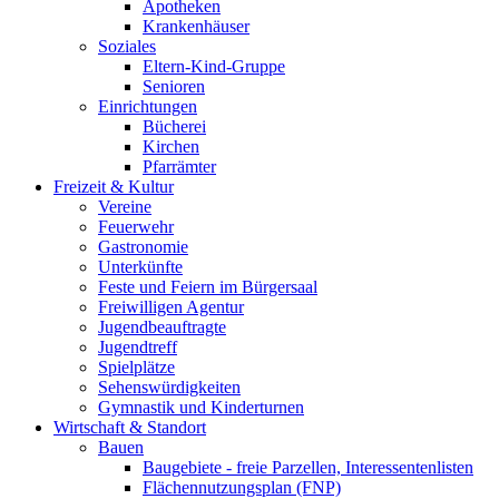
Apotheken
Krankenhäuser
Soziales
Eltern-Kind-Gruppe
Senioren
Einrichtungen
Bücherei
Kirchen
Pfarrämter
Freizeit & Kultur
Vereine
Feuerwehr
Gastronomie
Unterkünfte
Feste und Feiern im Bürgersaal
Freiwilligen Agentur
Jugendbeauftragte
Jugendtreff
Spielplätze
Sehenswürdigkeiten
Gymnastik und Kinderturnen
Wirtschaft & Standort
Bauen
Baugebiete - freie Parzellen, Interessentenlisten
Flächennutzungsplan (FNP)