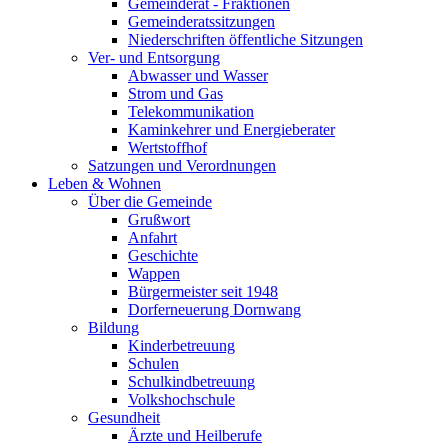
Gemeinderat - Fraktionen
Gemeinderatssitzungen
Niederschriften öffentliche Sitzungen
Ver- und Entsorgung
Abwasser und Wasser
Strom und Gas
Telekommunikation
Kaminkehrer und Energieberater
Wertstoffhof
Satzungen und Verordnungen
Leben & Wohnen
Über die Gemeinde
Grußwort
Anfahrt
Geschichte
Wappen
Bürgermeister seit 1948
Dorferneuerung Dornwang
Bildung
Kinderbetreuung
Schulen
Schulkindbetreuung
Volkshochschule
Gesundheit
Ärzte und Heilberufe