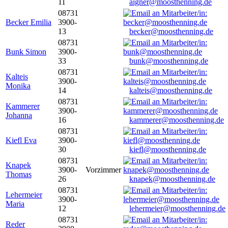
11
aigner@moosthenning.de
08731
Becker Emilia
3900-
13
becker@moosthenning.de
08731
Bunk Simon
3900-
33
bunk@moosthenning.de
08731
Kalteis
3900-
Monika
14
kalteis@moosthenning.de
08731
Kammerer
3900-
Johanna
16
kammerer@moosthenning.de
08731
Kiefl Eva
3900-
30
kiefl@moosthenning.de
08731
Knapek
3900-
Vorzimmer
Thomas
26
knapek@moosthenning.de
08731
Lehermeier
3900-
Maria
12
lehermeier@moosthenning.de
08731
Reder