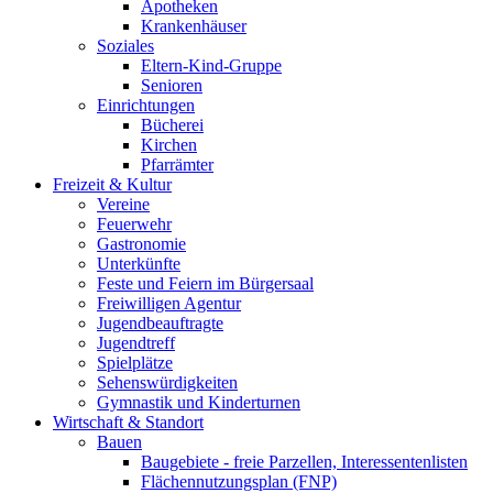
Apotheken
Krankenhäuser
Soziales
Eltern-Kind-Gruppe
Senioren
Einrichtungen
Bücherei
Kirchen
Pfarrämter
Freizeit & Kultur
Vereine
Feuerwehr
Gastronomie
Unterkünfte
Feste und Feiern im Bürgersaal
Freiwilligen Agentur
Jugendbeauftragte
Jugendtreff
Spielplätze
Sehenswürdigkeiten
Gymnastik und Kinderturnen
Wirtschaft & Standort
Bauen
Baugebiete - freie Parzellen, Interessentenlisten
Flächennutzungsplan (FNP)