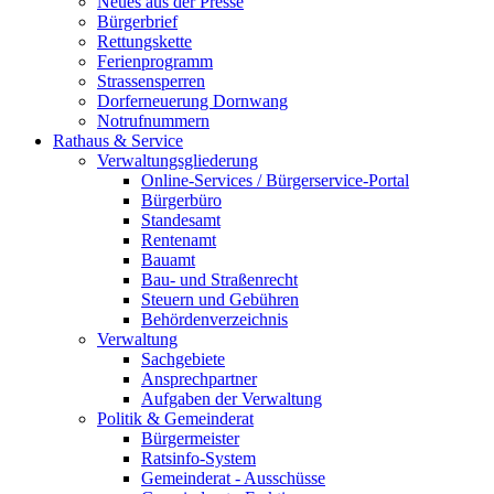
Neues aus der Presse
Bürgerbrief
Rettungskette
Ferienprogramm
Strassensperren
Dorferneuerung Dornwang
Notrufnummern
Rathaus & Service
Verwaltungsgliederung
Online-Services / Bürgerservice-Portal
Bürgerbüro
Standesamt
Rentenamt
Bauamt
Bau- und Straßenrecht
Steuern und Gebühren
Behördenverzeichnis
Verwaltung
Sachgebiete
Ansprechpartner
Aufgaben der Verwaltung
Politik & Gemeinderat
Bürgermeister
Ratsinfo-System
Gemeinderat - Ausschüsse