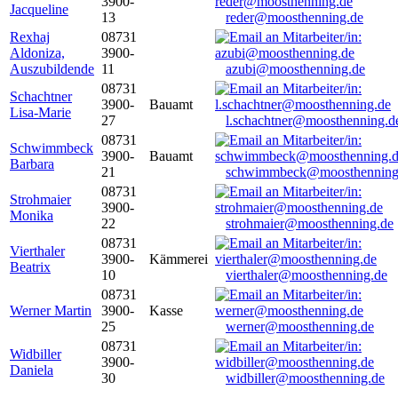
3900-
Jacqueline
13
reder@moosthenning.de
Rexhaj
08731
Aldoniza,
3900-
Auszubildende
11
azubi@moosthenning.de
08731
Schachtner
3900-
Bauamt
Lisa-Marie
27
l.schachtner@moosthenning.d
08731
Schwimmbeck
3900-
Bauamt
Barbara
21
schwimmbeck@moosthenning
08731
Strohmaier
3900-
Monika
22
strohmaier@moosthenning.de
08731
Vierthaler
3900-
Kämmerei
Beatrix
10
vierthaler@moosthenning.de
08731
Werner Martin
3900-
Kasse
25
werner@moosthenning.de
08731
Widbiller
3900-
Daniela
30
widbiller@moosthenning.de