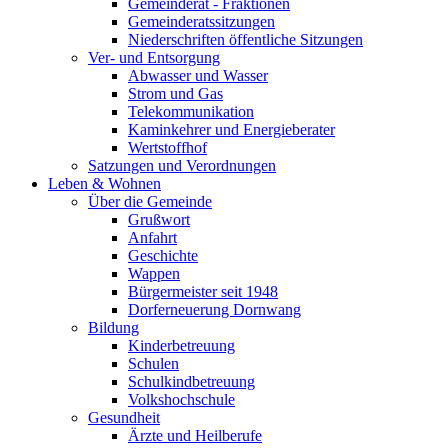
Gemeinderat - Fraktionen
Gemeinderatssitzungen
Niederschriften öffentliche Sitzungen
Ver- und Entsorgung
Abwasser und Wasser
Strom und Gas
Telekommunikation
Kaminkehrer und Energieberater
Wertstoffhof
Satzungen und Verordnungen
Leben & Wohnen
Über die Gemeinde
Grußwort
Anfahrt
Geschichte
Wappen
Bürgermeister seit 1948
Dorferneuerung Dornwang
Bildung
Kinderbetreuung
Schulen
Schulkindbetreuung
Volkshochschule
Gesundheit
Ärzte und Heilberufe