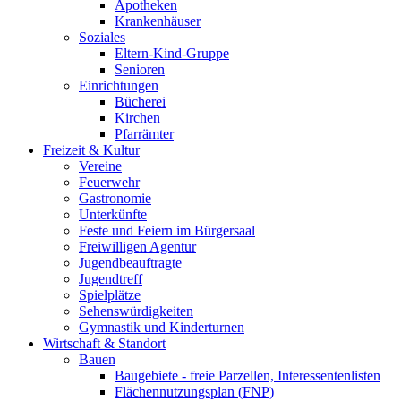
Apotheken
Krankenhäuser
Soziales
Eltern-Kind-Gruppe
Senioren
Einrichtungen
Bücherei
Kirchen
Pfarrämter
Freizeit & Kultur
Vereine
Feuerwehr
Gastronomie
Unterkünfte
Feste und Feiern im Bürgersaal
Freiwilligen Agentur
Jugendbeauftragte
Jugendtreff
Spielplätze
Sehenswürdigkeiten
Gymnastik und Kinderturnen
Wirtschaft & Standort
Bauen
Baugebiete - freie Parzellen, Interessentenlisten
Flächennutzungsplan (FNP)