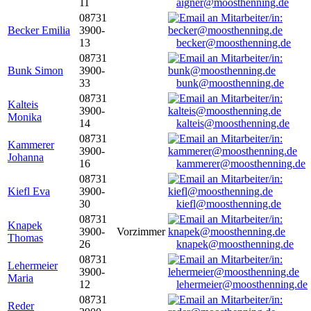
11
aigner@moosthenning.de
08731
Becker Emilia
3900-
13
becker@moosthenning.de
08731
Bunk Simon
3900-
33
bunk@moosthenning.de
08731
Kalteis
3900-
Monika
14
kalteis@moosthenning.de
08731
Kammerer
3900-
Johanna
16
kammerer@moosthenning.de
08731
Kiefl Eva
3900-
30
kiefl@moosthenning.de
08731
Knapek
3900-
Vorzimmer
Thomas
26
knapek@moosthenning.de
08731
Lehermeier
3900-
Maria
12
lehermeier@moosthenning.de
08731
Reder