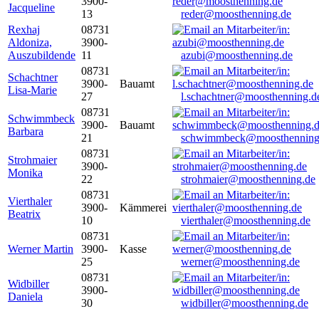
3900-
Jacqueline
13
reder@moosthenning.de
Rexhaj
08731
Aldoniza,
3900-
Auszubildende
11
azubi@moosthenning.de
08731
Schachtner
3900-
Bauamt
Lisa-Marie
27
l.schachtner@moosthenning.d
08731
Schwimmbeck
3900-
Bauamt
Barbara
21
schwimmbeck@moosthenning
08731
Strohmaier
3900-
Monika
22
strohmaier@moosthenning.de
08731
Vierthaler
3900-
Kämmerei
Beatrix
10
vierthaler@moosthenning.de
08731
Werner Martin
3900-
Kasse
25
werner@moosthenning.de
08731
Widbiller
3900-
Daniela
30
widbiller@moosthenning.de