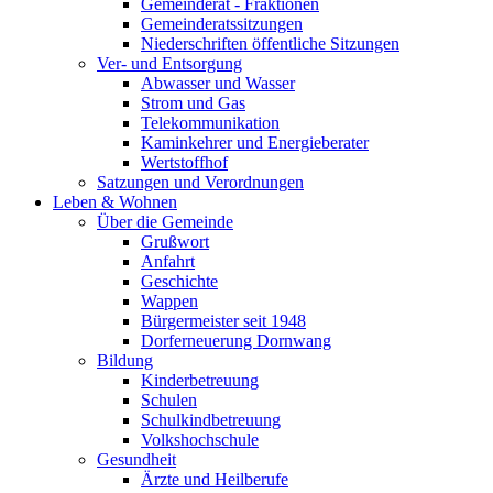
Gemeinderat - Fraktionen
Gemeinderatssitzungen
Niederschriften öffentliche Sitzungen
Ver- und Entsorgung
Abwasser und Wasser
Strom und Gas
Telekommunikation
Kaminkehrer und Energieberater
Wertstoffhof
Satzungen und Verordnungen
Leben & Wohnen
Über die Gemeinde
Grußwort
Anfahrt
Geschichte
Wappen
Bürgermeister seit 1948
Dorferneuerung Dornwang
Bildung
Kinderbetreuung
Schulen
Schulkindbetreuung
Volkshochschule
Gesundheit
Ärzte und Heilberufe