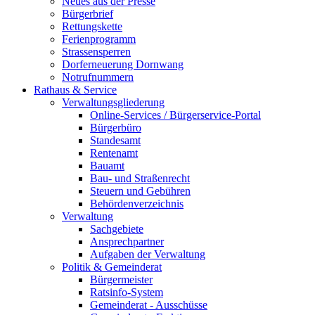
Neues aus der Presse
Bürgerbrief
Rettungskette
Ferienprogramm
Strassensperren
Dorferneuerung Dornwang
Notrufnummern
Rathaus & Service
Verwaltungsgliederung
Online-Services / Bürgerservice-Portal
Bürgerbüro
Standesamt
Rentenamt
Bauamt
Bau- und Straßenrecht
Steuern und Gebühren
Behördenverzeichnis
Verwaltung
Sachgebiete
Ansprechpartner
Aufgaben der Verwaltung
Politik & Gemeinderat
Bürgermeister
Ratsinfo-System
Gemeinderat - Ausschüsse