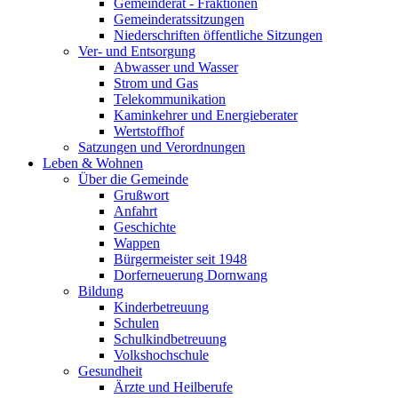
Gemeinderat - Fraktionen
Gemeinderatssitzungen
Niederschriften öffentliche Sitzungen
Ver- und Entsorgung
Abwasser und Wasser
Strom und Gas
Telekommunikation
Kaminkehrer und Energieberater
Wertstoffhof
Satzungen und Verordnungen
Leben & Wohnen
Über die Gemeinde
Grußwort
Anfahrt
Geschichte
Wappen
Bürgermeister seit 1948
Dorferneuerung Dornwang
Bildung
Kinderbetreuung
Schulen
Schulkindbetreuung
Volkshochschule
Gesundheit
Ärzte und Heilberufe