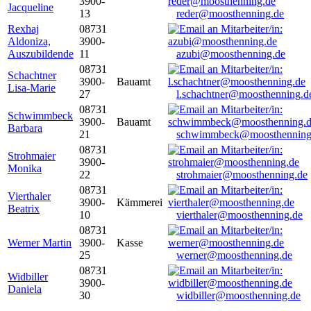
3900-
Jacqueline
13
reder@moosthenning.de
Rexhaj
08731
Aldoniza,
3900-
Auszubildende
11
azubi@moosthenning.de
08731
Schachtner
3900-
Bauamt
Lisa-Marie
27
l.schachtner@moosthenning.d
08731
Schwimmbeck
3900-
Bauamt
Barbara
21
schwimmbeck@moosthenning
08731
Strohmaier
3900-
Monika
22
strohmaier@moosthenning.de
08731
Vierthaler
3900-
Kämmerei
Beatrix
10
vierthaler@moosthenning.de
08731
Werner Martin
3900-
Kasse
25
werner@moosthenning.de
08731
Widbiller
3900-
Daniela
30
widbiller@moosthenning.de