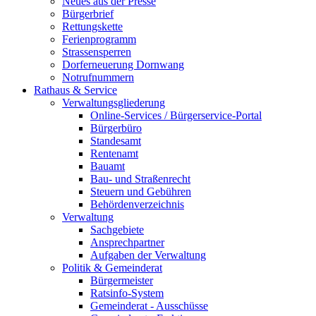
Neues aus der Presse
Bürgerbrief
Rettungskette
Ferienprogramm
Strassensperren
Dorferneuerung Dornwang
Notrufnummern
Rathaus & Service
Verwaltungsgliederung
Online-Services / Bürgerservice-Portal
Bürgerbüro
Standesamt
Rentenamt
Bauamt
Bau- und Straßenrecht
Steuern und Gebühren
Behördenverzeichnis
Verwaltung
Sachgebiete
Ansprechpartner
Aufgaben der Verwaltung
Politik & Gemeinderat
Bürgermeister
Ratsinfo-System
Gemeinderat - Ausschüsse