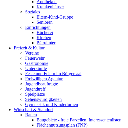
Apotheken
Krankenhäuser
Soziales
Eltern-Kind-Gruppe
Senioren
Einrichtungen
Bücherei
Kirchen
Pfarrämter
Freizeit & Kultur
Vereine
Feuerwehr
Gastronomie
Unterkünfte
Feste und Feiern im Bürgersaal
Freiwilligen Agentur
Jugendbeauftragte
Jugendtreff
Spielplätze
Sehenswürdigkeiten
Gymnastik und Kinderturnen
Wirtschaft & Standort
Bauen
Baugebiete - freie Parzellen, Interessentenlisten
Flächennutzungsplan (FNP)