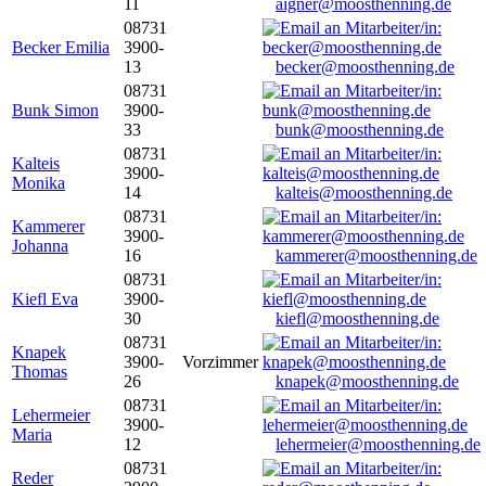
11
aigner@moosthenning.de
08731
Becker Emilia
3900-
13
becker@moosthenning.de
08731
Bunk Simon
3900-
33
bunk@moosthenning.de
08731
Kalteis
3900-
Monika
14
kalteis@moosthenning.de
08731
Kammerer
3900-
Johanna
16
kammerer@moosthenning.de
08731
Kiefl Eva
3900-
30
kiefl@moosthenning.de
08731
Knapek
3900-
Vorzimmer
Thomas
26
knapek@moosthenning.de
08731
Lehermeier
3900-
Maria
12
lehermeier@moosthenning.de
08731
Reder